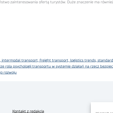
two zainteresowania ofertą turystów. Duże znaczenie ma również
 intermodal transport, freight transport, logistics trends, standard
e rola psychologii transportu w systemie działań na rzecz bezpi
o rozwoju
Kontakt z redakcją