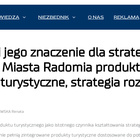
WIEDZA
NIEZBĘDNIK
O NAS
REKLAMA
 jego znaczenie dla strat
 Miasta Radomia produkt 
e turystyczne, strategia 
JEWSKA Renata
oduktu turystycznego jako istotnego czynnika kształtowania strate
e pełnią zintegrowane produkty turystyczne dostosowane do potrz