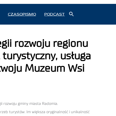
Search
CZASOPISMO
PODCAST
for:
Search Button
egii rozwoju regionu
turystyczny, usługa
rozwoju Muzeum Wsi
gii rozwoju gminy miasta Radomia.
eb turystów. Im większa oryginalność i unikalność