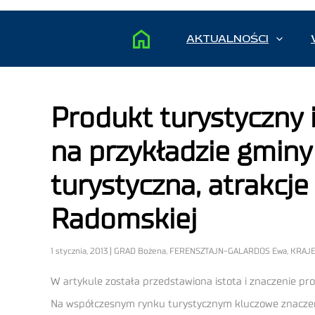
AKTUALNOŚCI
Produkt turystyczny i
na przykładzie gminy
turystyczna, atrakcj
Radomskiej
1 stycznia, 2013 | GRAD Bożena, FERENSZTAJN-GALARDOS Ewa, KRA
W artykule została przedstawiona istota i znaczenie pr
Na współczesnym rynku turystycznym kluczowe znaczeni