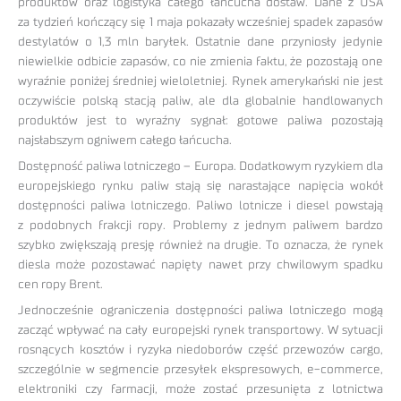
produktów oraz logistyka całego łańcucha dostaw. Dane z USA
za tydzień kończący się 1 maja pokazały wcześniej spadek zapasów
destylatów o 1,3 mln baryłek. Ostatnie dane przyniosły jedynie
niewielkie odbicie zapasów, co nie zmienia faktu, że pozostają one
wyraźnie poniżej średniej wieloletniej. Rynek amerykański nie jest
oczywiście polską stacją paliw, ale dla globalnie handlowanych
produktów jest to wyraźny sygnał: gotowe paliwa pozostają
najsłabszym ogniwem całego łańcucha.
Dostępność paliwa lotniczego – Europa. Dodatkowym ryzykiem dla
europejskiego rynku paliw stają się narastające napięcia wokół
dostępności paliwa lotniczego. Paliwo lotnicze i diesel powstają
z podobnych frakcji ropy. Problemy z jednym paliwem bardzo
szybko zwiększają presję również na drugie. To oznacza, że rynek
diesla może pozostawać napięty nawet przy chwilowym spadku
cen ropy Brent.
Jednocześnie ograniczenia dostępności paliwa lotniczego mogą
zacząć wpływać na cały europejski rynek transportowy. W sytuacji
rosnących kosztów i ryzyka niedoborów część przewozów cargo,
szczególnie w segmencie przesyłek ekspresowych, e-commerce,
elektroniki czy farmacji, może zostać przesunięta z lotnictwa