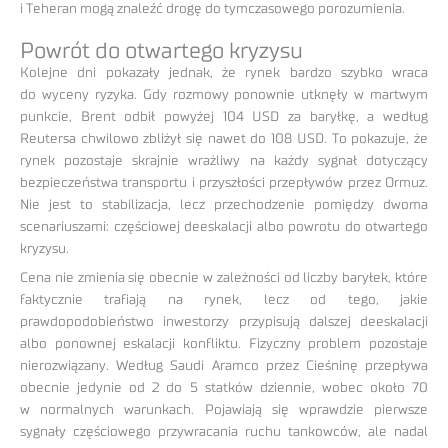
i Teheran mogą znaleźć drogę do tymczasowego porozumienia.
Powrót do otwartego kryzysu
Kolejne dni pokazały jednak, że rynek bardzo szybko wraca
do wyceny ryzyka. Gdy rozmowy ponownie utknęły w martwym
punkcie, Brent odbił powyżej 104 USD za baryłkę, a według
Reutersa chwilowo zbliżył się nawet do 108 USD. To pokazuje, że
rynek pozostaje skrajnie wrażliwy na każdy sygnał dotyczący
bezpieczeństwa transportu i przyszłości przepływów przez Ormuz.
Nie jest to stabilizacja, lecz przechodzenie pomiędzy dwoma
scenariuszami: częściowej deeskalacji albo powrotu do otwartego
kryzysu.
Cena nie zmienia się obecnie w zależności od liczby baryłek, które
faktycznie trafiają na rynek, lecz od tego, jakie
prawdopodobieństwo inwestorzy przypisują dalszej deeskalacji
albo ponownej eskalacji konfliktu. Fizyczny problem pozostaje
nierozwiązany. Według Saudi Aramco przez Cieśninę przepływa
obecnie jedynie od 2 do 5 statków dziennie, wobec około 70
w normalnych warunkach. Pojawiają się wprawdzie pierwsze
sygnały częściowego przywracania ruchu tankowców, ale nadal