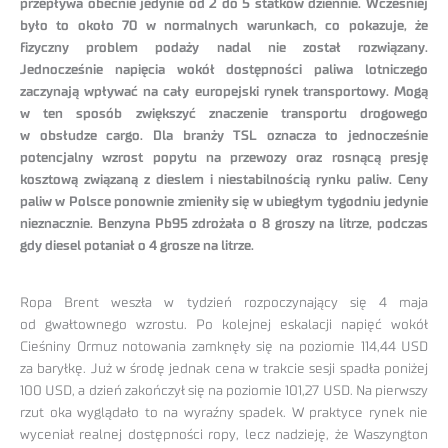
przepływa obecnie jedynie od 2 do 5 statków dziennie. Wcześniej
było to około 70 w normalnych warunkach, co pokazuje, że
fizyczny problem podaży nadal nie został rozwiązany.
Jednocześnie napięcia wokół dostępności paliwa lotniczego
zaczynają wpływać na cały europejski rynek transportowy. Mogą
w ten sposób zwiększyć znaczenie transportu drogowego
w obsłudze cargo. Dla branży TSL oznacza to jednocześnie
potencjalny wzrost popytu na przewozy oraz rosnącą presję
kosztową związaną z dieslem i niestabilnością rynku paliw. Ceny
paliw w Polsce ponownie zmieniły się w ubiegłym tygodniu jedynie
nieznacznie. Benzyna Pb95 zdrożała o 8 groszy na litrze, podczas
gdy diesel potaniał o 4 grosze na litrze.
Ropa Brent weszła w tydzień rozpoczynający się 4 maja
od gwałtownego wzrostu. Po kolejnej eskalacji napięć wokół
Cieśniny Ormuz notowania zamknęły się na poziomie 114,44 USD
za baryłkę. Już w środę jednak cena w trakcie sesji spadła poniżej
100 USD, a dzień zakończył się na poziomie 101,27 USD. Na pierwszy
rzut oka wyglądało to na wyraźny spadek. W praktyce rynek nie
wyceniał realnej dostępności ropy, lecz nadzieję, że Waszyngton