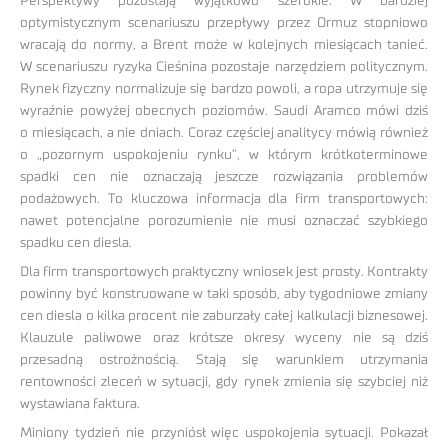
Perspektywy pozostają wyjątkowo szerokie. W bardziej
optymistycznym scenariuszu przepływy przez Ormuz stopniowo
wracają do normy, a Brent może w kolejnych miesiącach tanieć.
W scenariuszu ryzyka Cieśnina pozostaje narzędziem politycznym.
Rynek fizyczny normalizuje się bardzo powoli, a ropa utrzymuje się
wyraźnie powyżej obecnych poziomów. Saudi Aramco mówi dziś
o miesiącach, a nie dniach. Coraz częściej analitycy mówią również
o „pozornym uspokojeniu rynku”, w którym krótkoterminowe
spadki cen nie oznaczają jeszcze rozwiązania problemów
podażowych. To kluczowa informacja dla firm transportowych:
nawet potencjalne porozumienie nie musi oznaczać szybkiego
spadku cen diesla.
Dla firm transportowych praktyczny wniosek jest prosty. Kontrakty
powinny być konstruowane w taki sposób, aby tygodniowe zmiany
cen diesla o kilka procent nie zaburzały całej kalkulacji biznesowej.
Klauzule paliwowe oraz krótsze okresy wyceny nie są dziś
przesadną ostrożnością. Stają się warunkiem utrzymania
rentowności zleceń w sytuacji, gdy rynek zmienia się szybciej niż
wystawiana faktura.
Miniony tydzień nie przyniósł więc uspokojenia sytuacji. Pokazał