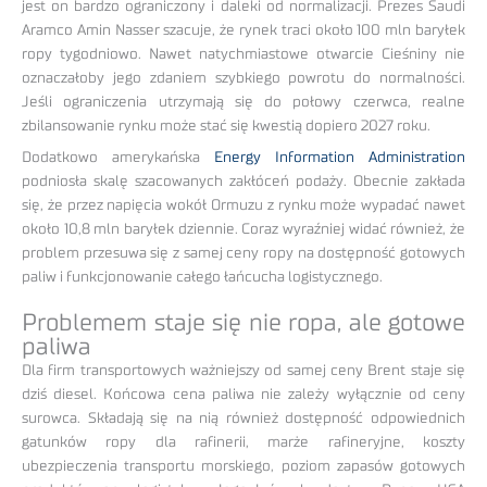
jest on bardzo ograniczony i daleki od normalizacji. Prezes Saudi
Aramco Amin Nasser szacuje, że rynek traci około 100 mln baryłek
ropy tygodniowo. Nawet natychmiastowe otwarcie Cieśniny nie
oznaczałoby jego zdaniem szybkiego powrotu do normalności.
Jeśli ograniczenia utrzymają się do połowy czerwca, realne
zbilansowanie rynku może stać się kwestią dopiero 2027 roku.
Dodatkowo amerykańska
Energy Information Administration
podniosła skalę szacowanych zakłóceń podaży. Obecnie zakłada
się, że przez napięcia wokół Ormuzu z rynku może wypadać nawet
około 10,8 mln baryłek dziennie. Coraz wyraźniej widać również, że
problem przesuwa się z samej ceny ropy na dostępność gotowych
paliw i funkcjonowanie całego łańcucha logistycznego.
Problemem staje się nie ropa, ale gotowe
paliwa
Dla firm transportowych ważniejszy od samej ceny Brent staje się
dziś diesel. Końcowa cena paliwa nie zależy wyłącznie od ceny
surowca. Składają się na nią również dostępność odpowiednich
gatunków ropy dla rafinerii, marże rafineryjne, koszty
ubezpieczenia transportu morskiego, poziom zapasów gotowych