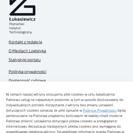
Kontakt z redakcją
O Mediach Logistyka
Statystyki portalu
Polityka prywatności
Dostępność cyfrowa
Regulamin Portalu
W ramach naszej witryny stosujemy pliki cookies w celu świadczenia
Regulamin sklepu
Państwu usług na najwyższym poziomie, w tym w sposób dostosowany do
indywidualnych potrzeb. Korzystanie z witryny bez zmiany ustawień
dotyczących cookies oznacza, że pliki opisane w
Polityce Prywatności
będą
zamieszczane na Państwa urządzeniu końcowym. W każdej chwili możecie
Państwo zmienić ustawienia dotyczące plików cookies w przeglądarce
internetowej. Akceptacja niezbędnych plików cookies jest wymagana do
Obrazy stockowe
prawidłowego działania witryny. Szczegółowe informacje znajdą Państwo w