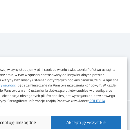
Polityka prywatności
Dostępność cyfrowa
zej witryny stosujemy pliki cookies w celu świadczenia Państwu usług na
poziomie, w tym w sposób dostosowany do indywidualnych potrzeb.
Regulamin Portalu
z witryny bez zmiany ustawień dotyczących cookies oznacza, że pliki opisane
rywatności
będą zamieszczane na Państwa urządzeniu końcowym. W każdej
Regulamin sklepu
ie Państwo zmienić ustawienia dotyczące plików cookies w przeglądarce
j. Akceptacja niezbędnych plików cookies jest wymagana do prawidłowego
tryny. Szczegółowe informacje znajdą Państwo w zakładce:
POLITYKA
CI
.
ceptuję niezbędne
Akceptuję wszystkie