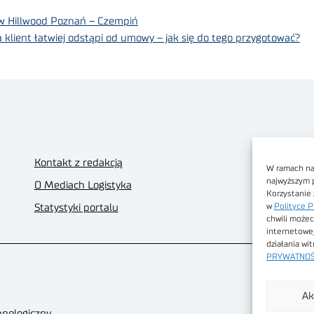
w Hillwood Poznań – Czempiń
lient łatwiej odstąpi od umowy – jak się do tego przygotować?
Kontakt z redakcją
W ramach nas
najwyższym 
O Mediach Logistyka
Korzystanie 
w
Polityce P
Statystyki portalu
chwili możec
internetowe
działania wi
PRYWATNOŚ
Ak
hnologiczny