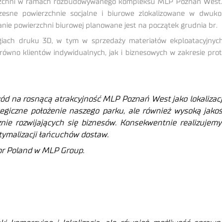
ierzchni w ramach rozbudowywanego kompleksu MLP Poznań West.
esne powierzchnie socjalne i biurowe zlokalizowane w dwuko
anie powierzchni biurowej planowane jest na początek grudnia br.
logiach druku 3D, w tym w sprzedaży materiałów ekploatacyjnyc
równo klientów indywidualnych, jak i biznesowych w zakresie prot
d na rosnącą atrakcyjność MLP Poznań West jako lokalizacji 
ategiczne położenie naszego parku, ale również wysoką jako
ie rozwijających się biznesów. Konsekwentnie realizujem
ptymalizacji łańcuchów dostaw.
tor Poland w MLP Group.