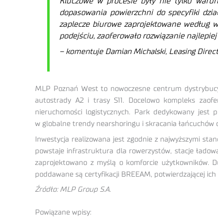
Kluczowe w procesie były nie tylko warun
dopasowania powierzchni do specyfiki dzia
zaplecze biurowe zaprojektowane według wy
podejściu, zaoferowało rozwiązanie najlepi
– komentuje Damian Michalski, Leasing Directo
MLP Poznań West to nowoczesne centrum dystrybucyjne
autostrady A2 i trasy S11. Docelowo kompleks zaof
nieruchomości logistycznych. Park dedykowany jest pr
w globalne trendy nearshoringu i skracania łańcuchów 
Inwestycja realizowana jest zgodnie z najwyższymi st
powstaje infrastruktura dla rowerzystów, stacje ładow
zaprojektowano z myślą o komforcie użytkowników. Du
poddawane są certyfikacji BREEAM, potwierdzającej ich
Źródło: MLP Group S.A.
Powiązane wpisy: