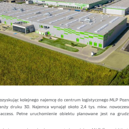
zyskując kolejnego najemcę do centrum logistycznego MLP Pozn
branży druku 3D. Najemca wynajął około 2,4 tys. mkw. nowoczes
access. Pełne uruchomienie obiektu planowane jest na grudz