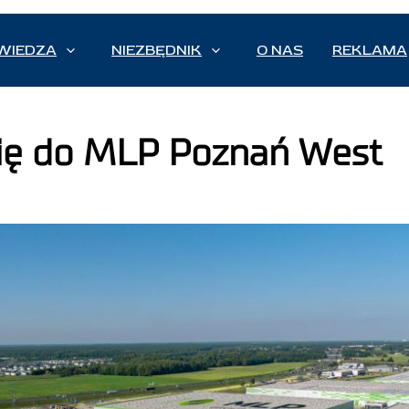
WIEDZA
NIEZBĘDNIK
O NAS
REKLAMA
się do MLP Poznań West