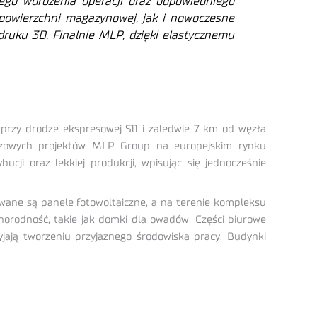
nego wdrożenia operacji oraz odpowiedniego
 powierzchni magazynowej, jak i nowoczesne
ruku 3D. Finalnie MLP, dzięki elastycznemu
przy drodze ekspresowej S11 i zaledwie 7 km od węzła
luczowych projektów MLP Group na europejskim rynku
cji oraz lekkiej produkcji, wpisując się jednocześnie
wane są panele fotowoltaiczne, a na terenie kompleksu
żnorodność, takie jak domki dla owadów. Części biurowe
jają tworzeniu przyjaznego środowiska pracy. Budynki