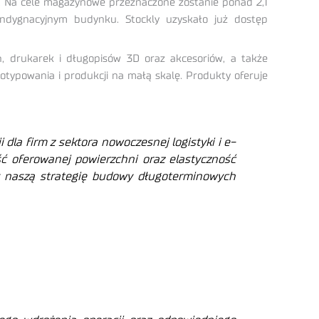
 Na cele magazynowe przeznaczone zostanie ponad 2,1
ndygnacyjnym budynku. Stockly uzyskało już dostęp
h, drukarek i długopisów 3D oraz akcesoriów, a także
otypowania i produkcji na małą skalę. Produkty oferuje
dla firm z sektora nowoczesnej logistyki i e-
ść oferowanej powierzchni oraz elastyczność
y naszą strategię budowy długoterminowych