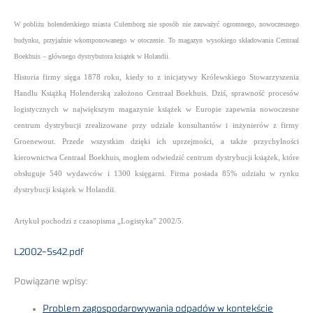
W pobliżu holenderskiego miasta Culemborg nie sposób nie zauważyć ogromnego, nowoczesnego
budynku, przyjaźnie wkomponowanego w otoczenie. To magazyn wysokiego składowania Centraal
Boekhuis – głównego dystrybutora książek w Holandii.
Historia firmy sięga 1878 roku, kiedy to z inicjatywy Królewskiego Stowarzyszenia
Handlu Książką Holenderską założono Centraal Boekhuis. Dziś, sprawność procesów
logistycznych w największym magazynie książek w Europie zapewnia nowoczesne
centrum dystrybucji zrealizowane przy udziale konsultantów i inżynierów z firmy
Groenewout. Przede wszystkim dzięki ich uprzejmości, a także przychylności
kierownictwa Centraal Boekhuis, mogłem odwiedzić centrum dystrybucji książek, które
obsługuje 540 wydawców i 1300 księgarni. Firma posiada 85% udziału w rynku
dystrybucji książek w Holandii.
Artykuł pochodzi z czasopisma „Logistyka” 2002/5.
L2002-5s42.pdf
Powiązane wpisy:
Problem zagospodarowywania odpadów w kontekście