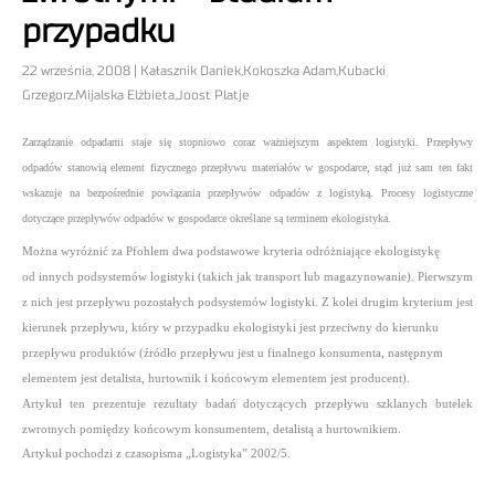
przypadku
22 września, 2008 | Kałasznik Daniek,Kokoszka Adam,Kubacki
Grzegorz,Mijalska Elżbieta,Joost Platje
Zarządzanie odpadami staje się stopniowo coraz ważniejszym aspektem logistyki. Przepływy
odpadów stanowią element fizycznego przepływu materiałów w gospodarce, stąd już sam ten fakt
wskazuje na bezpośrednie powiązania przepływów odpadów z logistyką. Procesy logistyczne
dotyczące przepływów odpadów w gospodarce określane są terminem ekologistyka.
Można wyróżnić za Pfohlem dwa podstawowe kryteria odróżniające ekologistykę
od innych podsystemów logistyki (takich jak transport lub magazynowanie). Pierwszym
z nich jest przepływu pozostałych podsystemów logistyki. Z kolei drugim kryterium jest
kierunek przepływu, który w przypadku ekologistyki jest przeciwny do kierunku
przepływu produktów (źródło przepływu jest u finalnego konsumenta, następnym
elementem jest detalista, hurtownik i końcowym elementem jest producent).
Artykuł ten prezentuje rezultaty badań dotyczących przepływu szklanych butelek
zwrotnych pomiędzy końcowym konsumentem, detalistą a hurtownikiem.
Artykuł pochodzi z czasopisma „Logistyka” 2002/5.