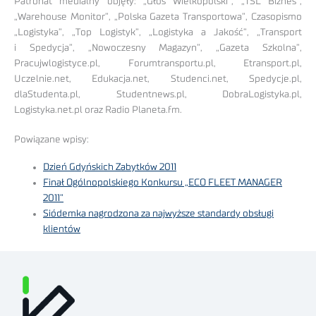
Patronat medialny objęły: „Głos Wielkopolski”, „TSL Biznes”,
„Warehouse Monitor”, „Polska Gazeta Transportowa”, Czasopismo
„Logistyka”, „Top Logistyk”, „Logistyka a Jakość”, „Transport
i Spedycja”, „Nowoczesny Magazyn”, „Gazeta Szkolna”,
Pracujwlogistyce.pl, Forumtransportu.pl, Etransport.pl,
Uczelnie.net, Edukacja.net, Studenci.net, Spedycje.pl,
dlaStudenta.pl, Studentnews.pl, DobraLogistyka.pl,
Logistyka.net.pl oraz Radio Planeta.fm.
Powiązane wpisy:
Dzień Gdyńskich Zabytków 2011
Finał Ogólnopolskiego Konkursu „ECO FLEET MANAGER
2011”
Siódemka nagrodzona za najwyższe standardy obsługi
klientów