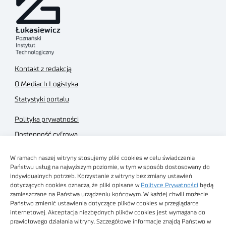
Kontakt z redakcją
O Mediach Logistyka
Statystyki portalu
Polityka prywatności
Dostępność cyfrowa
Regulamin Portalu
W ramach naszej witryny stosujemy pliki cookies w celu świadczenia
Regulamin sklepu
Państwu usług na najwyższym poziomie, w tym w sposób dostosowany do
indywidualnych potrzeb. Korzystanie z witryny bez zmiany ustawień
dotyczących cookies oznacza, że pliki opisane w
Polityce Prywatności
będą
zamieszczane na Państwa urządzeniu końcowym. W każdej chwili możecie
Państwo zmienić ustawienia dotyczące plików cookies w przeglądarce
internetowej. Akceptacja niezbędnych plików cookies jest wymagana do
Obrazy stockowe
prawidłowego działania witryny. Szczegółowe informacje znajdą Państwo w