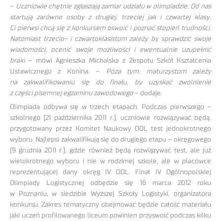
–
Uczniowie chętnie zgłaszają zamiar udziału w olimpiadzie. Od nas
startują zarówno osoby z drugiej, trzeciej jak i czwartej klasy.
Ci pierwsi chcą się z konkursem oswoić i poznać stopień trudności.
Natomiast trzecio- i czwartoklasistom zależy by sprawdzić swoje
wiadomości, ocenić swoje możliwości i ewentualnie uzupełnić
braki
– mówi Agnieszka Michalska z Zespołu Szkół Kształcenia
Ustawicznego z Konina. –
Poza tym, maturzystom zależy
na zakwalifikowaniu się do finału, by uzyskać zwolnienie
z części pisemnej egzaminu zawodowego
– dodaje.
Olimpiada odbywa się w trzech etapach. Podczas pierwszego –
szkolnego (21 października 2011 r.), uczniowie rozwiązywać będą,
przygotowany przez Komitet Naukowy OOL test jednokrotnego
wyboru. Najlepsi zakwalifikują się do drugiego etapu – okręgowego
(9 grudnia 2011 r.), gdzie również będą rozwiązywać test, ale już
wielokrotnego wyboru i nie w rodzimej szkole, ale w placówce
reprezentującej dany okręg IV OOL. Finał IV Ogólnopolskiej
Olimpiady Logistycznej odbędzie się 16 marca 2012 roku
w Poznaniu, w siedzibie Wyższej Szkoły Logistyki, organizatora
konkursu. Zakres tematyczny obejmować będzie całość materiału
jaki uczeń profilowanego liceum powinien przyswoić podczas kilku