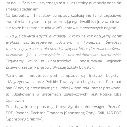
lat nauki. Zamiast klasycznego testu, uczestnicy olimpiady będą się
zmagać z zadaniami.
Na laureatów i finalistów olimpiady czekają nie tylko częściowe
zwolnienia z egzaminu potwierdzającego kwalifikacje zawodowe,
ale także bezpłatne studia w WSL oraz wiele rzeczowych nagród.
–
To już czwarta edycja olimpiady. Z roku na rok notujemy coraz
większe zainteresowanie udziałem w konkursie. Świadczy
to o rosnącym znaczeniu przedsięwzięcia, które doceniają zarówno
uczniowie jak i nauczyciele i przedsiębiorstwa partnerskie.
Trzymamy kciuki za uczestników!
– podsumował Wojciech
Zalewski, rzecznik prasowy Wyższej Szkoły Logistyki.
Partnerami merytorycznymi olimpiady są: Instytut Logistyki
i Magazynowania oraz Polskie Towarzystwo Logistyczne. Patronat
nad IV edycją przedsięwzięcia, której w tym roku temat przewodni
to „Opakowania w systemach logistycznych” jest Polska Izba
Opakowań.
Przedsięwzięcie sponsorują firmy: Agrobex, Volkswagen Poznań,
DPD, Panopa, Dachser, Timocom (Sponsoring Złoty), Still, JAS FBG
(Sponsoring Srebrny).