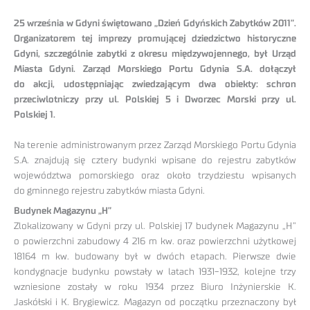
25 września w Gdyni świętowano „Dzień Gdyńskich Zabytków 2011”.
Organizatorem tej imprezy promującej dziedzictwo historyczne
Gdyni, szczególnie zabytki z okresu międzywojennego, był Urząd
Miasta Gdyni. Zarząd Morskiego Portu Gdynia S.A. dołączył
do akcji, udostępniając zwiedzającym dwa obiekty: schron
przeciwlotniczy przy ul. Polskiej 5 i Dworzec Morski przy ul.
Polskiej 1.
Na terenie administrowanym przez Zarząd Morskiego Portu Gdynia
S.A. znajdują się cztery budynki wpisane do rejestru zabytków
województwa pomorskiego oraz około trzydziestu wpisanych
do gminnego rejestru zabytków miasta Gdyni.
Budynek Magazynu „H”
Zlokalizowany w Gdyni przy ul. Polskiej 17 budynek Magazynu „H”
o powierzchni zabudowy 4 216 m kw. oraz powierzchni użytkowej
18164 m kw. budowany był w dwóch etapach. Pierwsze dwie
kondygnacje budynku powstały w latach 1931-1932, kolejne trzy
wzniesione zostały w roku 1934 przez Biuro Inżynierskie K.
Jaskółski i K. Brygiewicz. Magazyn od początku przeznaczony był