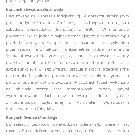
pożarowego budynków.
Budynek Elewatora Zbożowego
Usytuowany na Nabrzeżu Indyjskim, tj. w obszarze zamkniętym
portu, budynek Elewatora Zbożowego został wpisany do rejestru
zabytków województwa gdańskiego w 1990 r. W momencie
powstania był to jeden z najnowocześniejszych elewatorów typu
przeładunkowego w Europie. Jest on akademickim przykładem
przemysłowej architektury funkcjonalnej, gdzie skromnymi
środkami wyrazu plastycznego uzyskano bardzo wysokie walory
przestrzenne obiektu. Pomimo upływu czasu elewator pełni nadal
swoją funkcję, a w jego wnętrzu pracują niektóre przedwojenne
urządzenia. Niezmienna pozostała również charakterystyczna dla
portu w Gdyni sylwetka elewatora. W ostatnich latach wykonano
na obiekcie szereg prac remontowych, między innymi
wyremontowano dach oraz elewację obiektu zgodnie
z technologią uzgodnioną z Pomorskim Wojewódzkim
Konserwatorem Zabytków.
Budynek Dworca Morskiego
Do rejestru zabytków województwa gdańskiego wpisany jest
również Budynek Dworca Morskiego przy ul. Polskiej 1. Wzniesiono