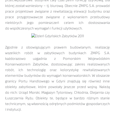
przeciwpożarowe. Budynek cały czas pełni funkcję użytkową, dla
której został wzniesiony – tj. biurową. Obecnie ZMPG S.A. prowadzi
prace projektowe związane z rewitalizacją elewacji budynku oraz
prace przygotowawcze związane z wykonaniem przebudowy
niektórych jego pomieszczeń celem ich dostosowania
do współczesnych wymagań i funkcji użytkowych.
Zgodnie z obowiązującym prawem budowlanym, realizację
wszelkich robót w zabytkowych budynkach ZMPG S.A.
każdorazowo uzgadnia z Pomorskim Wojewódzkim
Konserwatorem Zabytków, dostosowując zakres realizowanych
robót, ich technologię oraz kolorystykę rewitalizowanych
elementów budynków do wymagań konserwatorskich. W obszarze
granicy Portu Handlowego w Gdyni znajdują się również inne
obiekty zabytkowe, które powstały jeszcze przed wojną. Należą
do nich: Urząd Morski, Magazyn Tytoniowy, Chłodnia, Olejarnia czy
Łuszczarnia Ryżu. Obiekty te, będące w bardzo różnym stanie
technicznym, są własnością odrębnych podmiotów gospodarczych
i instytucji.