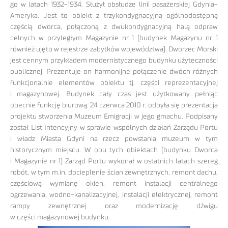
go w latach 1932-1934. Służył obsłudze linii pasażerskiej Gdynia-
Ameryka. Jest to obiekt z trzykondygnacyjną ogólnodostępną
częścią dworca, połączoną z dwukondygnacyjną halą odpraw
celnych w przyległym Magazynie nr 1 (budynek Magazynu nr 1
również ujęto w rejestrze zabytków województwa). Dworzec Morski
jest cennym przykładem modernistycznego budynku użyteczności
publicznej. Prezentuje on harmonijne połączenie dwóch różnych
funkcjonalnie elementów obiektu tj. części reprezentacyjnej
i magazynowej. Budynek cały czas jest użytkowany pełniąc
obecnie funkcję biurową. 24 czerwca 2010 r. odbyła się prezentacja
projektu stworzenia Muzeum Emigracji w jego gmachu. Podpisany
został List Intencyjny w sprawie wspólnych działań Zarządu Portu
i władz Miasta Gdyni na rzecz powstania muzeum w tym
historycznym miejscu. W obu tych obiektach (budynku Dworca
i Magazynie nr 1) Zarząd Portu wykonał w ostatnich latach szereg
robót, w tym m.in. docieplenie ścian zewnętrznych, remont dachu,
częściową wymianę okien, remont instalacji centralnego
ogrzewania, wodno-kanalizacyjnej, instalacji elektrycznej, remont
rampy zewnętrznej oraz modernizację dźwigu
w części magazynowej budynku.