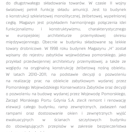
do długotrwałego składowania towarów. W czasie II wojny
światowej pełnił funkcję składu amunicji. Jest to budynek
o konstrukcji szkieletowej monolitycznej, żelbetowej, wypełnionej
cegłą. Magazyn jest przykładem harmonijnego połączenia idei
funkcjonalizmu i konstruktywizmu, charakterystycznego
w europejskiej architekturze przemysłowej okresu
międzywojennego. Obecnie w budynku składowane są lekkie
towary drobnicowe. W 1998 roku budynek Magazynu „H” został
wpisany do rejestru zabytków województwa pomorskiego, jako
przykład przedwojennej architektury przemysłowej, a także ze
względu na oryginalną konstrukcję żelbetową nośną obiektu.
W latach 2010-2011, na podstawie decyzji o pozwoleniu
na realizację prac na obiekcie zabytkowym wydanej przez
Pomorskiego Wojewódzkiego Konserwatora Zabytków oraz decyzji
o pozwoleniu na budowę wydanej przez Wojewodę Pomorskiego,
Zarząd Morskiego Portu Gdynia S.A. zlecił remont i renowację
elewacji całego budynku, ramp zewnętrznych, zadaszeń nad
rampami oraz dostosowanie okien i zewnętrznych wyjść
ewakuacyjnych w ścianach szczytowych budynku
do obowiązujących przepisów w zakresie bezpieczeństwa