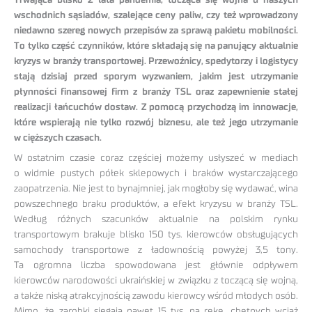
Trwająca blisko 2 lata pandemia, tocząca się wojna u naszych
wschodnich sąsiadów, szalejące ceny paliw, czy też wprowadzony
niedawno szereg nowych przepisów za sprawą pakietu mobilności.
To tylko część czynników, które składają się na panujący aktualnie
kryzys w branży transportowej. Przewoźnicy, spedytorzy i logistycy
stają dzisiaj przed sporym wyzwaniem, jakim jest utrzymanie
płynności finansowej firm z branży TSL oraz zapewnienie stałej
realizacji łańcuchów dostaw. Z pomocą przychodzą im innowacje,
które wspierają nie tylko rozwój biznesu, ale też jego utrzymanie
w cięższych czasach.
W ostatnim czasie coraz częściej możemy usłyszeć w mediach
o widmie pustych półek sklepowych i braków wystarczającego
zaopatrzenia. Nie jest to bynajmniej, jak mogłoby się wydawać, wina
powszechnego braku produktów, a efekt kryzysu w branży TSL.
Według różnych szacunków aktualnie na polskim rynku
transportowym brakuje blisko 150 tys. kierowców obsługujących
samochody transportowe z ładownością powyżej 3,5 tony.
Ta ogromna liczba spowodowana jest głównie odpływem
kierowców narodowości ukraińskiej w związku z toczącą się wojną,
a także niską atrakcyjnością zawodu kierowcy wśród młodych osób.
Mimo, że zarobki sięgają nawet 15 tys. na rękę, chętnych wciąż