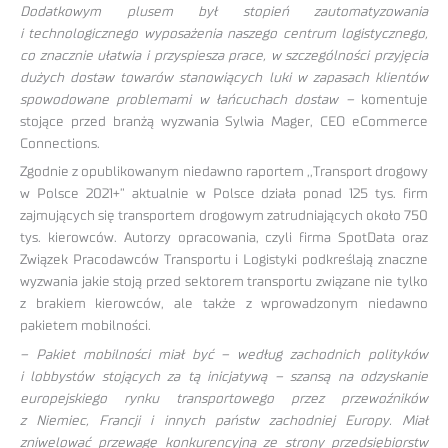
Dodatkowym plusem był stopień zautomatyzowania
i technologicznego wyposażenia naszego centrum logistycznego,
co znacznie ułatwia i przyspiesza prace, w szczególności przyjęcia
dużych dostaw towarów stanowiących luki w zapasach klientów
spowodowane problemami w łańcuchach dostaw –
komentuje
stojące przed branżą wyzwania Sylwia Mager, CEO eCommerce
Connections.
Zgodnie z opublikowanym niedawno raportem ,,Transport drogowy
w Polsce 2021+” aktualnie w Polsce działa ponad 125 tys. firm
zajmujących się transportem drogowym zatrudniających około 750
tys. kierowców. Autorzy opracowania, czyli firma SpotData oraz
Związek Pracodawców Transportu i Logistyki podkreślają znaczne
wyzwania jakie stoją przed sektorem transportu związane nie tylko
z brakiem kierowców, ale także z wprowadzonym niedawno
pakietem mobilności.
– Pakiet mobilności miał być – według zachodnich polityków
i lobbystów stojących za tą inicjatywą – szansą na odzyskanie
europejskiego rynku transportowego przez przewoźników
z Niemiec, Francji i innych państw zachodniej Europy. Miał
zniwelować przewagę konkurencyjną ze strony przedsiębiorstw