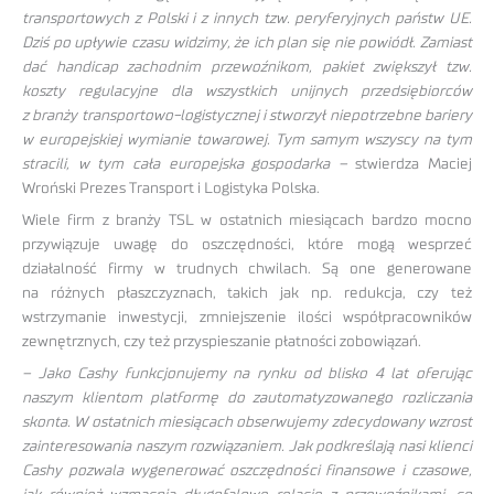
transportowych z Polski i z innych tzw. peryferyjnych państw UE.
Dziś po upływie czasu widzimy, że ich plan się nie powiódł. Zamiast
dać handicap zachodnim przewoźnikom, pakiet zwiększył tzw.
koszty regulacyjne dla wszystkich unijnych przedsiębiorców
z branży transportowo-logistycznej i stworzył niepotrzebne bariery
w europejskiej wymianie towarowej. Tym samym wszyscy na tym
stracili, w tym cała europejska gospodarka –
stwierdza Maciej
Wroński Prezes Transport i Logistyka Polska.
Wiele firm z branży TSL w ostatnich miesiącach bardzo mocno
przywiązuje uwagę do oszczędności, które mogą wesprzeć
działalność firmy w trudnych chwilach. Są one generowane
na różnych płaszczyznach, takich jak np. redukcja, czy też
wstrzymanie inwestycji, zmniejszenie ilości współpracowników
zewnętrznych, czy też przyspieszanie płatności zobowiązań.
– Jako Cashy funkcjonujemy na rynku od blisko 4 lat oferując
naszym klientom platformę do zautomatyzowanego rozliczania
skonta. W ostatnich miesiącach obserwujemy zdecydowany wzrost
zainteresowania naszym rozwiązaniem. Jak podkreślają nasi klienci
Cashy pozwala wygenerować oszczędności finansowe i czasowe,