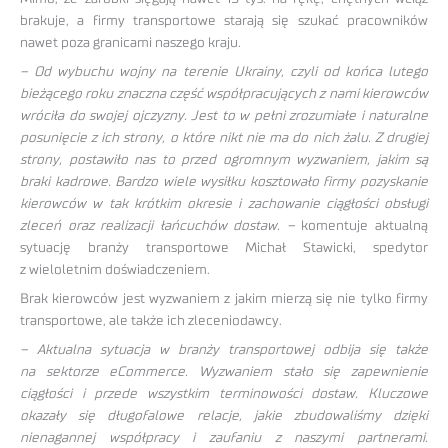
brakuje, a firmy transportowe starają się szukać pracowników
nawet poza granicami naszego kraju.
– Od wybuchu wojny na terenie Ukrainy, czyli od końca lutego
bieżącego roku znaczna część współpracujących z nami kierowców
wróciła do swojej ojczyzny. Jest to w pełni zrozumiałe i naturalne
posunięcie z ich strony, o które nikt nie ma do nich żalu. Z drugiej
strony, postawiło nas to przed ogromnym wyzwaniem, jakim są
braki kadrowe. Bardzo wiele wysiłku kosztowało firmy pozyskanie
kierowców w tak krótkim okresie i zachowanie ciągłości obsługi
zleceń oraz realizacji łańcuchów dostaw. –
komentuje aktualną
sytuację branży transportowe Michał Stawicki, spedytor
z wieloletnim doświadczeniem.
Brak kierowców jest wyzwaniem z jakim mierzą się nie tylko firmy
transportowe, ale także ich zleceniodawcy.
– Aktualna sytuacja w branży transportowej odbija się także
na sektorze eCommerce. Wyzwaniem stało się zapewnienie
ciągłości i przede wszystkim terminowości dostaw. Kluczowe
okazały się długofalowe relacje, jakie zbudowaliśmy dzięki
nienagannej współpracy i zaufaniu z naszymi partnerami.