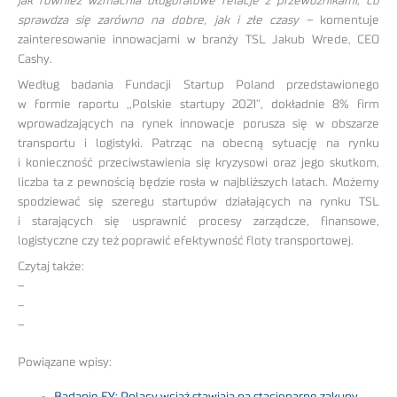
jak również wzmacnia długofalowe relacje z przewoźnikami, co
sprawdza się zarówno na dobre, jak i złe czasy –
komentuje
zainteresowanie innowacjami w branży TSL Jakub Wrede, CEO
Cashy.
Według badania Fundacji Startup Poland przedstawionego
w formie raportu ,,Polskie startupy 2021”, dokładnie 8% firm
wprowadzających na rynek innowacje porusza się w obszarze
transportu i logistyki. Patrząc na obecną sytuację na rynku
i konieczność przeciwstawienia się kryzysowi oraz jego skutkom,
liczba ta z pewnością będzie rosła w najbliższych latach. Możemy
spodziewać się szeregu startupów działających na rynku TSL
i starających się usprawnić procesy zarządcze, finansowe,
logistyczne czy też poprawić efektywność floty transportowej.
Czytaj także:
–
–
–
Powiązane wpisy:
Badanie EY: Polacy wciąż stawiają na stacjonarne zakupy,