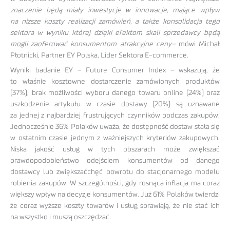
znaczenie będą miały inwestycje w innowacje, mające wpływ
na niższe koszty realizacji zamówień, a także konsolidacja tego
sektora w wyniku której dzięki efektom skali sprzedawcy będą
mogli zaoferować konsumentom atrakcyjne ceny–
mówi Michał
Płotnicki, Partner EY Polska, Lider Sektora E-commerce.
Wyniki badanie EY – Future Consumer Index – wskazują, że
to właśnie kosztowne dostarczenie zamówionych produktów
(37%), brak możliwości wyboru danego towaru online (24%) oraz
uszkodzenie artykułu w czasie dostawy (20%) są uznawane
za jednej z najbardziej frustrujących czynników podczas zakupów.
Jednocześnie 36% Polaków uważa, że dostępność dostaw stała się
w ostatnim czasie jednym z ważniejszych kryteriów zakupowych.
Niska jakość usług w tych obszarach może zwiększać
prawdopodobieństwo odejściem konsumentów od danego
dostawcy lub zwiększaćchęć powrotu do stacjonarnego modelu
robienia zakupów. W szczególności, gdy rosnąca inflacja ma coraz
większy wpływ na decyzje konsumentów. Już 61% Polaków twierdzi
że coraz wyższe koszty towarów i usług sprawiają, że nie stać ich
na wszystko i muszą oszczędzać.