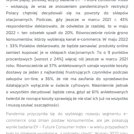
Wyniki piątej, polskiej, edycji badania EY – Future Consumer Index
– wskazują, że wraz ze znoszeniem pandemicznych restrykcji
Polacy chętniej decydowali się na powroty do sklepów
stacjonarnych. Podczas, gdy jeszcze w marcu 2021 r. 43%
respondentów deklarowało, że odwiedza je rzadziej, to w maju
2022 r. ten odsetek spadł do 20%. Równocześnie rośnie grono
konsumentów, którzy wybierają kanał e-commerce. W maju 2022
r. 33% Polaków deklarowało, że będzie zamawiać produkty online
zamiast kupować je w sklepach stacjonarnych. To o 9 punktów
procentowych (wzrost z 24%) więcej niż jeszcze w marcu 2021
roku. Równocześnie aż 37% ankietowanych uznaje wysokie koszty
dostawy za jeden z najbardziej frustrujących czynników podczas
zakupów on-line, a 36%, że nie ma zaufania do sprzedawców
działających wyłącznie w świecie cyfrowym. Niezmiennie jednak
o wszystkim decydować będzie cena, gdyż aż 61% ankietowanych
twierdzi że rosnące koszty sprawiają że nie stać ich już na wszystko
i muszą szukać oszczędności.
Pandemia przyczyniła się do szybkiego rozwoju segmentu e-
commerce oraz zmian postaw konsumentów, ale jak pokazują
wyniki badania EY – Future Consumer Index – w wielu przypadkach
było to działanie wynikające „z potrzeby chwili”. W maju 2022 roku