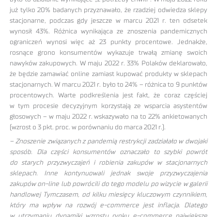
już tylko 20% badanych przyznawało, że rzadziej odwiedza sklepy
stacjonarne, podczas gdy jeszcze w marcu 2021 r. ten odsetek
wynosił 43%. Różnica wynikająca ze znoszenia pandemicznych
ograniczeń wynosi więc aż 23 punkty procentowe. Jednakże,
rosnące grono konsumentów wykazuje trwałą zmianę swoich
nawyków zakupowych. W maju 2022 r. 33% Polaków deklarowało,
że będzie zamawiać online zamiast kupować produkty w sklepach
stacjonarnych. W marcu 2021 r. było to 24% – różnica to 9 punktów
procentowych. Warte podkreślenia jest fakt, że coraz częściej
w tym procesie decyzyjnym korzystają ze wsparcia asystentów
głosowych – w maju 2022 r. wskazywało na to 22% ankietowanych
(wzrost o 3 pkt. proc. w porównaniu do marca 2021 r.).
– Znoszenie związanych z pandemią restrykcji zadziałało w dwojaki
sposób. Dla części konsumentów oznaczało to szybki powrót
do starych przyzwyczajeń i robienia zakupów w stacjonarnych
sklepach. Inne kontynuowali jednak swoje przyzwyczajenia
zakupów on-line lub powrócili do tego modelu po wizycie w galerii
handlowej Tymczasem, od kilku miesięcy kluczowym czynnikiem,
który ma wpływ na rozwój e-commerce jest inflacja. Dlatego
w utrzymaniu dynamiki wzrostu rynku e-commerce największe