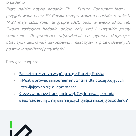
O badaniu
Piąta polska edycja badania EY – Future Consumer Index –
przygotowana przez EY Polska przeprowadzona została w dniach
17-27 maja 2022 roku na grupie 1000 osób w wieku 18-65 lat.
Swoim zasięgiem badanie objęło cały kraj i wszystkie grupy
społeczne. Respondenci odpowiadali na pytania dotyczące
obecnych zachowań zakupowych, nastrojów i przewidywanych
postaw w najbliższej przyszłości.
Powiązane wpisy:
Packeta rozszerza współpracę z Pocztą Polską
InPost wprowadza abonament online dla początkujących
i rozwijających się e-commerce
Kryzys w branży transportowej. Czy innowacje mogą
wesprzeć jedną z najważniejszych gałęzi naszej gospodarki?