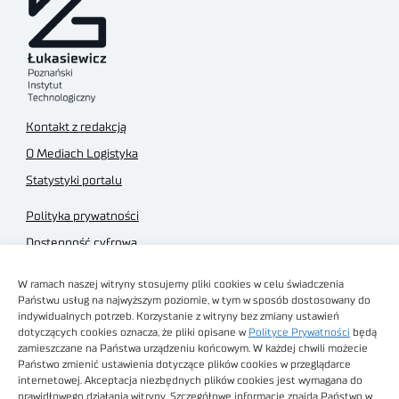
Kontakt z redakcją
O Mediach Logistyka
Statystyki portalu
Polityka prywatności
Dostępność cyfrowa
Regulamin Portalu
W ramach naszej witryny stosujemy pliki cookies w celu świadczenia
Regulamin sklepu
Państwu usług na najwyższym poziomie, w tym w sposób dostosowany do
indywidualnych potrzeb. Korzystanie z witryny bez zmiany ustawień
dotyczących cookies oznacza, że pliki opisane w
Polityce Prywatności
będą
zamieszczane na Państwa urządzeniu końcowym. W każdej chwili możecie
Państwo zmienić ustawienia dotyczące plików cookies w przeglądarce
internetowej. Akceptacja niezbędnych plików cookies jest wymagana do
Obrazy stockowe
prawidłowego działania witryny. Szczegółowe informacje znajdą Państwo w