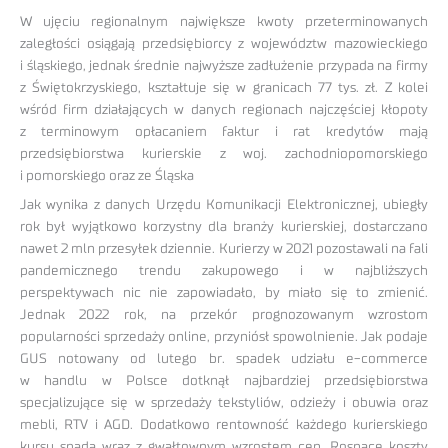
W ujęciu regionalnym największe kwoty przeterminowanych
zaległości osiągają przedsiębiorcy z województw mazowieckiego
i śląskiego, jednak średnie najwyższe zadłużenie przypada na firmy
z Świętokrzyskiego, kształtuje się w granicach 77 tys. zł. Z kolei
wśród firm działających w danych regionach najczęściej kłopoty
z terminowym opłacaniem faktur i rat kredytów mają
przedsiębiorstwa kurierskie z woj. zachodniopomorskiego
i pomorskiego oraz ze Śląska
Jak wynika z danych Urzędu Komunikacji Elektronicznej, ubiegły
rok był wyjątkowo korzystny dla branży kurierskiej, dostarczano
nawet 2 mln przesyłek dziennie. Kurierzy w 2021 pozostawali na fali
pandemicznego trendu zakupowego i w najbliższych
perspektywach nic nie zapowiadało, by miało się to zmienić.
Jednak 2022 rok, na przekór prognozowanym wzrostom
popularności sprzedaży online, przyniósł spowolnienie. Jak podaje
GUS notowany od lutego br. spadek udziału e-commerce
w handlu w Polsce dotknął najbardziej przedsiębiorstwa
specjalizujące się w sprzedaży tekstyliów, odzieży i obuwia oraz
mebli, RTV i AGD. Dodatkowo rentowność każdego kurierskiego
kursu spada wraz z gwałtownym wzrostem cen. Rosnące koszty