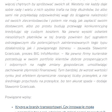
więcej chętnych by spróbować swoich sił. Niestety nie każdy daje
sobie radę i wielu z nich szybko trafia na listę dłużników, bo albo
sami nie przykładają odpowiedniej wagi do ściągania należności
od swoich zleceniodawców i potem nie mają, jak zapłacić swoim
dostawcom, albo po prostu budują przewagę konkurencyjną
kredytując się cudzym kosztem. Na pewno wysoki odsetek
niesolidnych płatników w tej branży powinien być sygnałem
ostrzegawczym dla potencjalnych zainteresowanych tego typu
działalnością jak i powiązanego biznesu –
zauważa Sławomir
Grzelczak, prezes BIG InfoMonitor. –
Na pewno firmy kurierskie
potrzebują w swoim portfolio klientów dobrze prosperujących
i odpornych na nagłe zmiany gospodarcze, umożliwiając
zachowanie płynności finansowej. Tym bardziej, że wzrost wartości
rynku jest efektem dynamicznie rosnącej liczby przesyłek, a nie
średniego przychodu na przesyłce, bo ten akurat spada –
dodaje
Sławomir Grzelczak.
Powiązane wpisy:
Kryzys w branży transportowej. Czy innowacje mogą