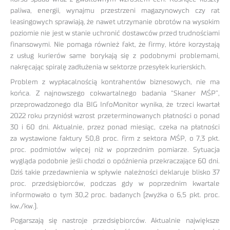
paliwa, energii, wynajmu przestrzeni magazynowych czy rat
leasingowych sprawiają, że nawet utrzymanie obrotów na wysokim
poziomie nie jest w stanie uchronić dostawców przed trudnościami
finansowymi. Nie pomaga również fakt, że firmy, które korzystają
z usług kurierów same borykają się z podobnymi problemami,
nakręcając spiralę zadłużenia w sektorze przesyłek kurierskich.
Problem z wypłacalnością kontrahentów biznesowych, nie ma
końca. Z najnowszego cokwartalnego badania “Skaner MŚP”,
przeprowadzonego dla BIG InfoMonitor wynika, że trzeci kwartał
2022 roku przyniósł wzrost przeterminowanych płatności o ponad
30 i 60 dni. Aktualnie, przez ponad miesiąc, czeka na płatności
za wystawione faktury 50,8 proc. firm z sektora MŚP, o 7,3 pkt.
proc. podmiotów więcej niż w poprzednim pomiarze. Sytuacja
wygląda podobnie jeśli chodzi o opóźnienia przekraczające 60 dni.
Dziś takie przedawnienia w spływie należności deklaruje blisko 37
proc. przedsiębiorców, podczas gdy w poprzednim kwartale
informowało o tym 30,2 proc. badanych (zwyżka o 6,5 pkt. proc.
kw./kw.).
Pogarszają się nastroje przedsiębiorców. Aktualnie największe