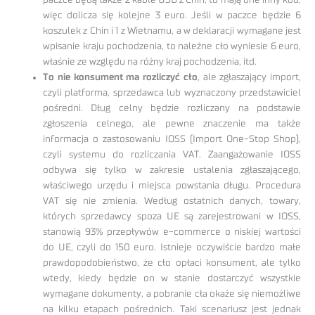
paczce będą także 2 kable USB z Chin, to mają one inny kod,
więc dolicza się kolejne 3 euro. Jeśli w paczce będzie 6
koszulek z Chin i 1 z Wietnamu, a w deklaracji wymagane jest
wpisanie kraju pochodzenia, to należne cło wyniesie 6 euro,
właśnie ze względu na różny kraj pochodzenia, itd.
To nie konsument ma rozliczyć cło
, ale zgłaszający import,
czyli platforma, sprzedawca lub wyznaczony przedstawiciel
pośredni. Dług celny będzie rozliczany na podstawie
zgłoszenia celnego, ale pewne znaczenie ma także
informacja o zastosowaniu IOSS (Import One-Stop Shop),
czyli systemu do rozliczania VAT. Zaangażowanie IOSS
odbywa się tylko w zakresie ustalenia zgłaszającego,
właściwego urzędu i miejsca powstania długu. Procedura
VAT się nie zmienia. Według ostatnich danych, towary,
których sprzedawcy spoza UE są zarejestrowani w IOSS,
stanowią 93% przepływów e-commerce o niskiej wartości
do UE, czyli do 150 euro. Istnieje oczywiście bardzo małe
prawdopodobieństwo, że cło opłaci konsument, ale tylko
wtedy, kiedy będzie on w stanie dostarczyć wszystkie
wymagane dokumenty, a pobranie cła okaże się niemożliwe
na kilku etapach pośrednich. Taki scenariusz jest jednak