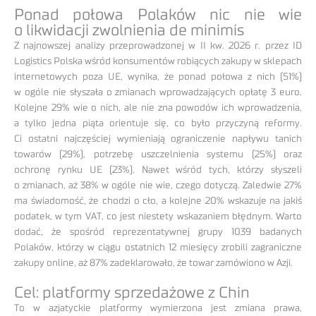
Ponad połowa Polaków nic nie wie
o likwidacji zwolnienia de minimis
Z najnowszej analizy przeprowadzonej w II kw. 2026 r. przez ID
Logistics Polska wśród konsumentów robiących zakupy w sklepach
internetowych poza UE, wynika, że ponad połowa z nich (51%)
w ogóle nie słyszała o zmianach wprowadzających opłatę 3 euro.
Kolejne 29% wie o nich, ale nie zna powodów ich wprowadzenia,
a tylko jedna piąta orientuje się, co było przyczyną reformy.
Ci ostatni najczęściej wymieniają ograniczenie napływu tanich
towarów (29%), potrzebę uszczelnienia systemu (25%) oraz
ochronę rynku UE (23%). Nawet wśród tych, którzy słyszeli
o zmianach, aż 38% w ogóle nie wie, czego dotyczą. Zaledwie 27%
ma świadomość, że chodzi o cło, a kolejne 20% wskazuje na jakiś
podatek, w tym VAT, co jest niestety wskazaniem błędnym. Warto
dodać, że spośród reprezentatywnej grupy 1039 badanych
Polaków, którzy w ciągu ostatnich 12 miesięcy zrobili zagraniczne
zakupy online, aż 87% zadeklarowało, że towar zamówiono w Azji.
Cel: platformy sprzedażowe z Chin
To w azjatyckie platformy wymierzona jest zmiana prawa,