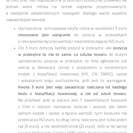
W toku prac nad regulacjami w przestrzeni publicznej pojawiało się
jednak wiele mitów na temat najpierw proponowanych,
a następnie zatwierdzonych rozwiązań, dlatego warto wyjaśnić
najważniejsze kwestie.
Uproszczona, tymczasowa taryfa celna w wysokości 3 euro
stosowana jest wyłącznie
do pozycji w przesyłkach
o rzeczywistej łącznej wartości nieprzekraczającej 150 euro.
Cło 3 euro dotyczy każdej pozycji w przesyłce, ale
pozycja
w przesyłce to nie to samo co sztuka towaru.
W dużym
uproszczeniu pozycja w przesyłce to linia zgłoszenia lub
wiersz w deklaracji celnej z produktem o konkretnym
kodzie z klasyfikacji towarowej (HS, CN, TARIC), opisie
i wskazanym kraju pochodzenia, jeśli jest to wymagane.
Kwota 3 euro jest więc zasadniczo naliczana od każdego
kodu z klasyfikacji towarowej, a nie od sztuk towaru
.
Na przykład, jeśli w paczce jest 7 bawełnianych koszulek
z Chin o różnym rozmiarze, kolorze i wzorze, ale takim
samym kodzie i opisie, a łączna wartość tych koszulek nie
przekracza 150 euro, to dług celny naliczony jest tylko jeden
raz (3 euro), a nie siedmiokrotnie (21 euro). Jeśli w tej samej