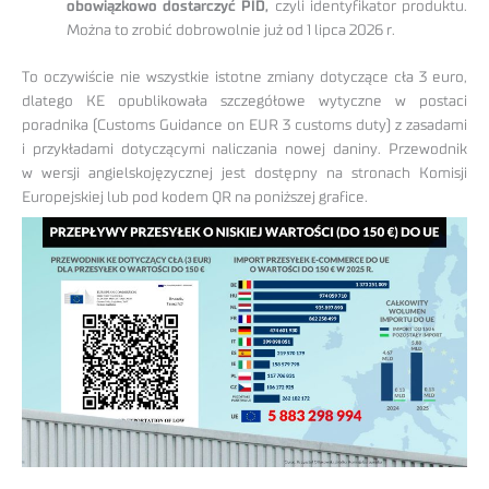
obowiązkowo dostarczyć PID,
czyli identyfikator produktu.
Można to zrobić dobrowolnie już od 1 lipca 2026 r.
To oczywiście nie wszystkie istotne zmiany dotyczące cła 3 euro,
dlatego KE opublikowała szczegółowe wytyczne w postaci
poradnika (Customs Guidance on EUR 3 customs duty) z zasadami
i przykładami dotyczącymi naliczania nowej daniny. Przewodnik
w wersji angielskojęzycznej jest dostępny na stronach Komisji
Europejskiej lub pod kodem QR na poniższej grafice.