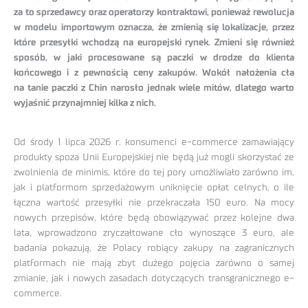
za to sprzedawcy oraz operatorzy kontraktowi, ponieważ rewolucja
w modelu importowym oznacza, że zmienią się lokalizacje, przez
które przesyłki wchodzą na europejski rynek. Zmieni się również
sposób, w jaki procesowane są paczki w drodze do klienta
końcowego i z pewnością ceny zakupów. Wokół nałożenia cła
na tanie paczki z Chin narosło jednak wiele mitów, dlatego warto
wyjaśnić przynajmniej kilka z nich.
Od środy 1 lipca 2026 r. konsumenci e-commerce zamawiający
produkty spoza Unii Europejskiej nie będą już mogli skorzystać ze
zwolnienia de minimis, które do tej pory umożliwiało zarówno im,
jak i platformom sprzedażowym uniknięcie opłat celnych, o ile
łączna wartość przesyłki nie przekraczała 150 euro. Na mocy
nowych przepisów, które będą obowiązywać przez kolejne dwa
lata, wprowadzono zryczałtowane cło wynoszące 3 euro, ale
badania pokazują, że Polacy robiący zakupy na zagranicznych
platformach nie mają zbyt dużego pojęcia zarówno o samej
zmianie, jak i nowych zasadach dotyczących transgranicznego e-
commerce.