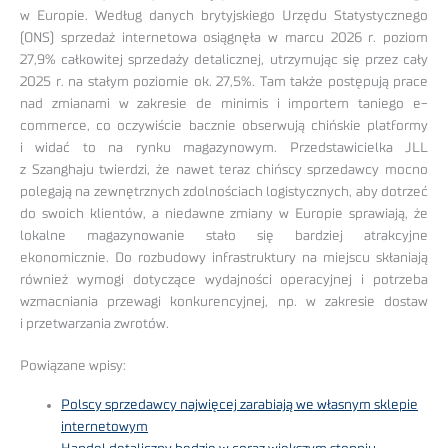
w Europie. Według danych brytyjskiego Urzędu Statystycznego
(ONS) sprzedaż internetowa osiągnęła w marcu 2026 r. poziom
27,9% całkowitej sprzedaży detalicznej, utrzymując się przez cały
2025 r. na stałym poziomie ok. 27,5%. Tam także postępują prace
nad zmianami w zakresie de minimis i importem taniego e-
commerce, co oczywiście bacznie obserwują chińskie platformy
i widać to na rynku magazynowym. Przedstawicielka JLL
z Szanghaju twierdzi, że nawet teraz chińscy sprzedawcy mocno
polegają na zewnętrznych zdolnościach logistycznych, aby dotrzeć
do swoich klientów, a niedawne zmiany w Europie sprawiają, że
lokalne magazynowanie stało się bardziej atrakcyjne
ekonomicznie. Do rozbudowy infrastruktury na miejscu skłaniają
również wymogi dotyczące wydajności operacyjnej i potrzeba
wzmacniania przewagi konkurencyjnej, np. w zakresie dostaw
i przetwarzania zwrotów.
Powiązane wpisy:
Polscy sprzedawcy najwięcej zarabiają we własnym sklepie
internetowym