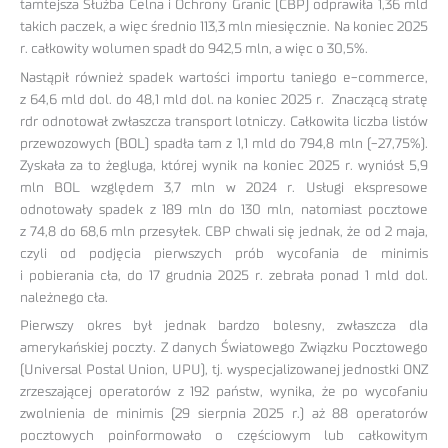
tamtejsza Służba Celna i Ochrony Granic (CBP) odprawiła 1,36 mld
takich paczek, a więc średnio 113,3 mln miesięcznie. Na koniec 2025
r. całkowity wolumen spadł do 942,5 mln, a więc o 30,5%.
Nastąpił również spadek wartości importu taniego e-commerce,
z 64,6 mld dol. do 48,1 mld dol. na koniec 2025 r. Znaczącą stratę
rdr odnotował zwłaszcza transport lotniczy. Całkowita liczba listów
przewozowych (BOL) spadła tam z 1,1 mld do 794,8 mln (-27,75%).
Zyskała za to żegluga, której wynik na koniec 2025 r. wyniósł 5,9
mln BOL względem 3,7 mln w 2024 r. Usługi ekspresowe
odnotowały spadek z 189 mln do 130 mln, natomiast pocztowe
z 74,8 do 68,6 mln przesyłek. CBP chwali się jednak, że od 2 maja,
czyli od podjęcia pierwszych prób wycofania de minimis
i pobierania cła, do 17 grudnia 2025 r. zebrała ponad 1 mld dol.
należnego cła.
Pierwszy okres był jednak bardzo bolesny, zwłaszcza dla
amerykańskiej poczty. Z danych Światowego Związku Pocztowego
(Universal Postal Union, UPU), tj. wyspecjalizowanej jednostki ONZ
zrzeszającej operatorów z 192 państw, wynika, że po wycofaniu
zwolnienia de minimis (29 sierpnia 2025 r.) aż 88 operatorów
pocztowych poinformowało o częściowym lub całkowitym