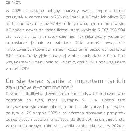
celnych.
W 2025 r. nastąpił kolejny znaczący wzrost importu tanich
przesyłek e-commerce, o 26% r/r. Według KE było ich blisko 5,9
mld i stanowiły one już 97,9% unijnego wolumenu importowego.
KE podaje nawet dokładną liczbę, która wyniosła 5 883 298 994
szt., czyli ok. 16,1 mln sztuk dziennie. Tak gigantyczny wolumen
odpowiadał jednak za zaledwie 2,1% wartości wszystkich
importowanych towarów, a średni koszt taniej paczki wyniósł tylko
8,82 euro. Tradycyjnie najwięcej z nich pochodziło z Chin. Pod
względem wolumenu było to 5,47 mld, czyli 93%, a pod względem
wartości 78%.
Co się teraz stanie z importem tanich
zakupów e-commerce?
Pewne skutki likwidacji zwolnienia de minimis w UE będą zapewne
podobne do tych, które wystąpiły w USA. Doszło tam
do gwałtownego załamania się importu pojedynczych przesyłek,
po tym jak 29 sierpnia 2025 r. zakończono stosowanie przepisów
pozwalających paczkom o wartości do 800 dol. na uniknięcie cła.
W ostatnim pełnym roku stosowania zwolnienia, czyli w 2024 r.