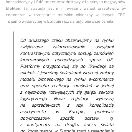
konsolidacyjny i fulfillment oraz dostawy z lokalnych magazynów.
Efektem tej strategii jest m.in. wyraźny wzrost przepływów e-
commerce w transporcie morskim widoczny w danych CBP.
To samo wydarzy się w Europie i już sią tego pierwsze oznaki.
Od dłuższego czasu obserwujemy na rynku
zwiększone zainteresowanie usługami
kontraktowymi dotyczącymi obsługi zamówień
internetowych pochodzących spoza UE.
Platformy przygotowują się do likwidacji de
minimis i jesteśmy świadkami istotnej zmiany
modelu biznesowego na rynku e-commerce
oraz sposobu realizacji zamówień w jednej
z najszybciej rozwijających się gałęzi sektora
logistycznego. Nowe regulacje wymuszą
na sprzedawcach z Azji konsolidację
asortymentu w Europie, ponieważ
dotychczasowy sposób dostaw, tj.
z kontynentu na drugim końcu świata
do konsumenta w Europie traci uzasadnienie