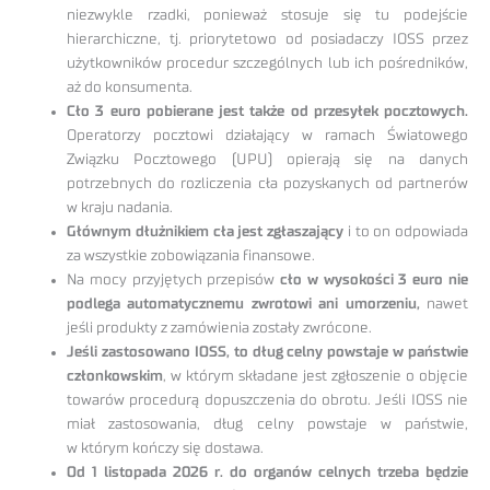
niezwykle rzadki, ponieważ stosuje się tu podejście
hierarchiczne, tj. priorytetowo od posiadaczy IOSS przez
użytkowników procedur szczególnych lub ich pośredników,
aż do konsumenta.
Cło 3 euro pobierane jest także od przesyłek pocztowych.
Operatorzy pocztowi działający w ramach Światowego
Związku Pocztowego (UPU) opierają się na danych
potrzebnych do rozliczenia cła pozyskanych od partnerów
w kraju nadania.
Głównym dłużnikiem cła jest zgłaszający
i to on odpowiada
za wszystkie zobowiązania finansowe.
Na mocy przyjętych przepisów
cło w wysokości 3 euro nie
podlega automatycznemu zwrotowi ani umorzeniu,
nawet
jeśli produkty z zamówienia zostały zwrócone.
Jeśli zastosowano IOSS, to dług celny powstaje w państwie
członkowskim
, w którym składane jest zgłoszenie o objęcie
towarów procedurą dopuszczenia do obrotu. Jeśli IOSS nie
miał zastosowania, dług celny powstaje w państwie,
w którym kończy się dostawa.
Od 1 listopada 2026 r. do organów celnych trzeba będzie