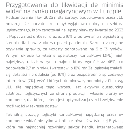
Przygotowania do likwidacji de minimis
widać na rynku magazynowym w Europie
Podsumowanie I kw. 2026 r. dla Europy, opublikowane przez JLL
pokazuje, że początek roku był wyjątkowo dobry dla sektora
logistycznego, który zanotował najlepszy pierwszy kwartał od 2023
r. Popyt wzrósł o 9% rdr oraz aż o 16% w porównaniu z pięcioletnią
średnią dla I kw. z okresu przed pandemią. Szeroko zakrojone
ożywienie sprawiło, że wzrosty odnotowano na 9 z 13 rynków.
W tym okresie to właśnie operatorzy kontraktowi (3PL) mieli
największy udział w rynku najmu, który wyniósł aż 46%, co
odpowiada 2,7 mln mkw. i wzrostowi o 18% rdr. Za logistyką znaleźli
się detaliści i produkcja (po 16%) oraz bezpośrednio sprzedawcy
internetowi (7%), wśród których dominowały podmioty z Chin. Wg
JLL siłą napędową tego wzrostu jest aktywny outsourcing
zdolności logistycznych ze strony produkcji i właśnie branży e-
commerce, dla której celem jest optymalizacja sieci i zwiększenie
możliwości w zakresie dostaw.
Tak silną pozycję logistyki kontraktowej napędzaną przez e-
commerce widać nie tylko w Unii, ale również w Wielkiej Brytanii,
która ma najmocniej rozwinięty sektor handlu internetowego