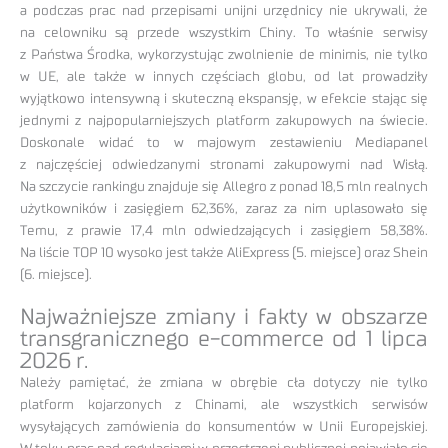
a podczas prac nad przepisami unijni urzędnicy nie ukrywali, że
na celowniku są przede wszystkim Chiny. To właśnie serwisy
z Państwa Środka, wykorzystując zwolnienie de minimis, nie tylko
w UE, ale także w innych częściach globu, od lat prowadziły
wyjątkowo intensywną i skuteczną ekspansję, w efekcie stając się
jednymi z najpopularniejszych platform zakupowych na świecie.
Doskonale widać to w majowym zestawieniu Mediapanel
z najczęściej odwiedzanymi stronami zakupowymi nad Wisłą.
Na szczycie rankingu znajduje się Allegro z ponad 18,5 mln realnych
użytkowników i zasięgiem 62,36%, zaraz za nim uplasowało się
Temu, z prawie 17,4 mln odwiedzających i zasięgiem 58,38%.
Na liście TOP 10 wysoko jest także AliExpress (5. miejsce) oraz Shein
(6. miejsce).
Najważniejsze zmiany i fakty w obszarze
transgranicznego e-commerce od 1 lipca
2026 r.
Należy pamiętać, że zmiana w obrębie cła dotyczy nie tylko
platform kojarzonych z Chinami, ale wszystkich serwisów
wysyłających zamówienia do konsumentów w Unii Europejskiej.