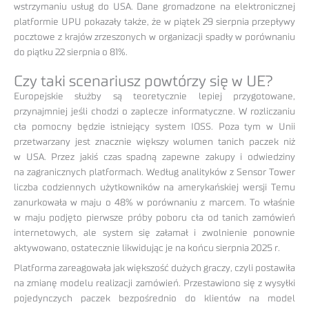
wstrzymaniu usług do USA. Dane gromadzone na elektronicznej
platformie UPU pokazały także, że w piątek 29 sierpnia przepływy
pocztowe z krajów zrzeszonych w organizacji spadły w porównaniu
do piątku 22 sierpnia o 81%.
Czy taki scenariusz powtórzy się w UE?
Europejskie służby są teoretycznie lepiej przygotowane,
przynajmniej jeśli chodzi o zaplecze informatyczne. W rozliczaniu
cła pomocny będzie istniejący system IOSS. Poza tym w Unii
przetwarzany jest znacznie większy wolumen tanich paczek niż
w USA. Przez jakiś czas spadną zapewne zakupy i odwiedziny
na zagranicznych platformach. Według analityków z Sensor Tower
liczba codziennych użytkowników na amerykańskiej wersji Temu
zanurkowała w maju o 48% w porównaniu z marcem. To właśnie
w maju podjęto pierwsze próby poboru cła od tanich zamówień
internetowych, ale system się załamał i zwolnienie ponownie
aktywowano, ostatecznie likwidując je na końcu sierpnia 2025 r.
Platforma zareagowała jak większość dużych graczy, czyli postawiła
na zmianę modelu realizacji zamówień. Przestawiono się z wysyłki
pojedynczych paczek bezpośrednio do klientów na model