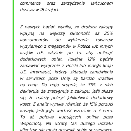
commerce oraz zarządzanie łańcuchem
dostaw w 18 krajach.
Z naszych badań wynika, że droższe zakupy
wpłyną na większą skłonność aż 25%
konsumentów do wybierania towarów
wysyłanych z magazynów w Polsce lub innych
krajów UE, właśnie po to, aby uniknąć
dodatkowych opłat. Kolejne 12% będzie
zamawiać wyłącznie z Polski lub innego kraju
UE. Internauci, którzy składają zamówienia
w serwisach poza Unią, są bardzo wrażliwi
na cenę. Do tego stopnia, że 35% z nich
deklaruje, że zrezygnuje z zakupu, jeśli okaże
się, że należy pokryć jakikolwiek dodatkowy
koszt. Z analiz wynika również, że 15% porzuci
koszyk, jeśli jego wartość wzrośnie o 3 euro.
To aż połowa kupujących online poza
Wspólnotą. Na utratę tak dużego udziału
klientów nie mogą pozwolić sobie sprzedawcy,