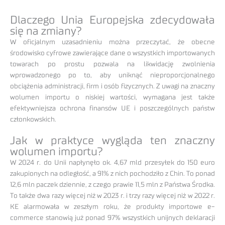
Dlaczego Unia Europejska zdecydowała
się na zmiany?
W oficjalnym uzasadnieniu można przeczytać, że obecne
środowisko cyfrowe zawierające dane o wszystkich importowanych
towarach po prostu pozwala na likwidację zwolnienia
wprowadzonego po to, aby uniknąć nieproporcjonalnego
obciążenia administracji, firm i osób fizycznych. Z uwagi na znaczny
wolumen importu o niskiej wartości, wymagana jest także
efektywniejsza ochrona finansów UE i poszczególnych państw
członkowskich.
Jak w praktyce wygląda ten znaczny
wolumen importu?
W 2024 r. do Unii napłynęło ok. 4,67 mld przesyłek do 150 euro
zakupionych na odległość, a 91% z nich pochodziło z Chin. To ponad
12,6 mln paczek dziennie, z czego prawie 11,5 mln z Państwa Środka.
To także dwa razy więcej niż w 2023 r. i trzy razy więcej niż w 2022 r.
KE alarmowała w zeszłym roku, że produkty importowe e-
commerce stanowią już ponad 97% wszystkich unijnych deklaracji