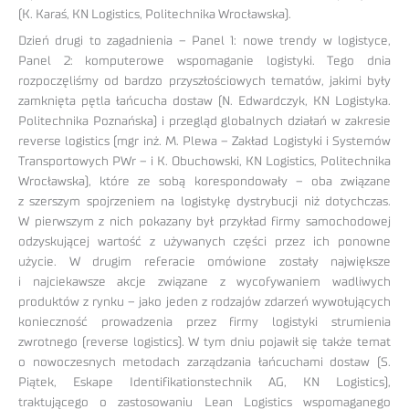
(K. Karaś, KN Logistics, Politechnika Wrocławska).
Dzień drugi to zagadnienia – Panel 1: nowe trendy w logistyce,
Panel 2: komputerowe wspomaganie logistyki. Tego dnia
rozpoczęliśmy od bardzo przyszłościowych tematów, jakimi były
zamknięta pętla łańcucha dostaw (N. Edwardczyk, KN Logistyka.
Politechnika Poznańska) i przegląd globalnych działań w zakresie
reverse logistics (mgr inż. M. Plewa – Zakład Logistyki i Systemów
Transportowych PWr – i K. Obuchowski, KN Logistics, Politechnika
Wrocławska), które ze sobą korespondowały – oba związane
z szerszym spojrzeniem na logistykę dystrybucji niż dotychczas.
W pierwszym z nich pokazany był przykład firmy samochodowej
odzyskującej wartość z używanych części przez ich ponowne
użycie. W drugim referacie omówione zostały największe
i najciekawsze akcje związane z wycofywaniem wadliwych
produktów z rynku – jako jeden z rodzajów zdarzeń wywołujących
konieczność prowadzenia przez firmy logistyki strumienia
zwrotnego (reverse logistics). W tym dniu pojawił się także temat
o nowoczesnych metodach zarządzania łańcuchami dostaw (S.
Piątek, Eskape Identifikationstechnik AG, KN Logistics),
traktującego o zastosowaniu Lean Logistics wspomaganego