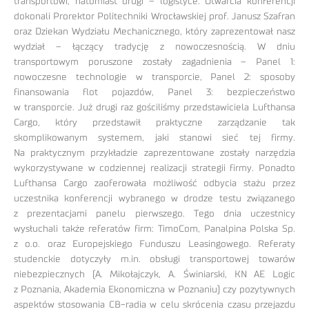
transportowi, natomiast drugi – logistyce. Otwarcia konferencji
dokonali Prorektor Politechniki Wrocławskiej prof. Janusz Szafran
oraz Dziekan Wydziału Mechanicznego, który zaprezentował nasz
wydział – łączący tradycję z nowoczesnością. W dniu
transportowym poruszone zostały zagadnienia – Panel 1:
nowoczesne technologie w transporcie, Panel 2: sposoby
finansowania flot pojazdów, Panel 3: bezpieczeństwo
w transporcie. Już drugi raz gościliśmy przedstawiciela Lufthansa
Cargo, który przedstawił praktyczne zarządzanie tak
skomplikowanym systemem, jaki stanowi sieć tej firmy.
Na praktycznym przykładzie zaprezentowane zostały narzędzia
wykorzystywane w codziennej realizacji strategii firmy. Ponadto
Lufthansa Cargo zaoferowała możliwość odbycia stażu przez
uczestnika konferencji wybranego w drodze testu związanego
z prezentacjami panelu pierwszego. Tego dnia uczestnicy
wysłuchali także referatów firm: TimoCom, Panalpina Polska Sp.
z o.o. oraz Europejskiego Funduszu Leasingowego. Referaty
studenckie dotyczyły m.in. obsługi transportowej towarów
niebezpiecznych (A. Mikołajczyk, A. Świniarski, KN AE Logic
z Poznania, Akademia Ekonomiczna w Poznaniu) czy pozytywnych
aspektów stosowania CB-radia w celu skrócenia czasu przejazdu