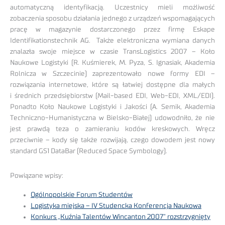
automatyczną identyfikacją. Uczestnicy mieli możliwość
zobaczenia sposobu działania jednego z urządzeń wspomagających
pracę w magazynie dostarczonego przez firmę Eskape
Identifikationstechnik AG. Także elektroniczna wymiana danych
znalazła swoje miejsce w czasie TransLogistics 2007 – Koło
Naukowe Logistyki (R. Kuśmierek, M. Pyza, S. Ignasiak, Akademia
Rolnicza w Szczecinie) zaprezentowało nowe formy EDI –
rozwiązania internetowe, które są łatwiej dostępne dla małych
i średnich przedsiębiorstw (Mail-based EDI, Web-EDI, XML/EDI).
Ponadto Koło Naukowe Logistyki i Jakości (A. Semik, Akademia
Techniczno-Humanistyczna w Bielsko-Białej) udowodniło, że nie
jest prawdą teza o zamieraniu kodów kreskowych. Wręcz
przeciwnie – kody się także rozwijają, czego dowodem jest nowy
standard GS1 DataBar (Reduced Space Symbology).
Powiązane wpisy:
Ogólnopolskie Forum Studentów
Logistyka miejska – IV Studencka Konferencja Naukowa
Konkurs „Kuźnia Talentów Wincanton 2007” rozstrzygnięty