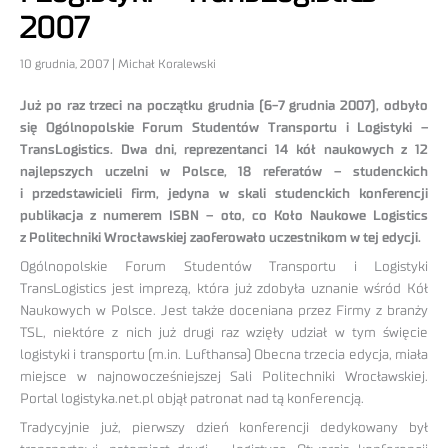
2007
10 grudnia, 2007 | Michał Koralewski
Już po raz trzeci na początku grudnia (6-7 grudnia 2007), odbyło
się Ogólnopolskie Forum Studentów Transportu i Logistyki –
TransLogistics. Dwa dni, reprezentanci 14 kół naukowych z 12
najlepszych uczelni w Polsce, 18 referatów – studenckich
i przedstawicieli firm, jedyna w skali studenckich konferencji
publikacja z numerem ISBN – oto, co Koło Naukowe Logistics
z Politechniki Wrocławskiej zaoferowało uczestnikom w tej edycji.
Ogólnopolskie Forum Studentów Transportu i Logistyki
TransLogistics jest imprezą, która już zdobyła uznanie wśród Kół
Naukowych w Polsce. Jest także doceniana przez Firmy z branży
TSL, niektóre z nich już drugi raz wzięły udział w tym święcie
logistyki i transportu (m.in. Lufthansa) Obecna trzecia edycja, miała
miejsce w najnowocześniejszej Sali Politechniki Wrocławskiej.
Portal logistyka.net.pl objął patronat nad tą konferencją.
Tradycyjnie już, pierwszy dzień konferencji dedykowany był