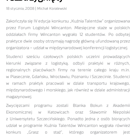
18 stycznia, 2008 | Michał Koralewski
Zakończyła się IV edycja konkursu „Kuźnia Talentów” organizowana
przez Forum Logistyki Wincanton. Miesięczne staże w polskich
oddziałach firmy Wincanton wygrało 12 studentów. Po odbytej
praktyce dwie osoby otrzymają nagrodę główną ufundowaną przez
organizatora – udział w międzynarodowej konferencji logistycznej.
Studenci sześciu czołowych polskich uczelni prowadzących
kierunki związane z logistyką, odbyli praktyki w różnych,
regionalnych placówkach firmy na terenie całego kraju m.in.
w Piasecznie, Gdańsku, Wrocławiu, Poznaniu i Szczecinie. Studenci
w ramach praktyk pracowali w dziale transportu krajowego,
międzynarodowego i morskiego, jak również w dziale administracji
magazynowej.
Zwycięzcami programu zostali Blanka Bokun z Akademii
Ekonomicznej w Katowicach oraz Sławomir Niepolski
z Uniwersytetu Szczecińskiego. Ponadto jedna z osób biorących
udział w programie Kuźnia Talentów Wincanton wygrała również
konkurs „Grasz o staż”, którego organizatorem jest