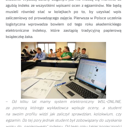
zgubią indeks ze wszystkimi wpisami ocen z egzaminów. Nie będą
musieli również stać w kolejkach po to, by uzyskać wpis
zaliczeniowy od prowadzącego zajęcia. Pierwsza w Polsce uczelnia
logistyczna wprowadza bowiem od tego roku akademickiego
elektroniczne indeksy, które zastąpią tradycyjną papierową
książeczkę żaka.
–
Od kilku lat mamy system elektroniczny WSL-ONLINE,
za pomocą którego wykładowca wpisuje oceny, a student
na swoim profilu widzi jak zaliczył sprawdzian, kolokwium, czy
egzamin. Do tej pory jednak student był zobowiązany do uzyskania
wpisu do „papierowego” indeksu. Od tego roku takiej konieczności