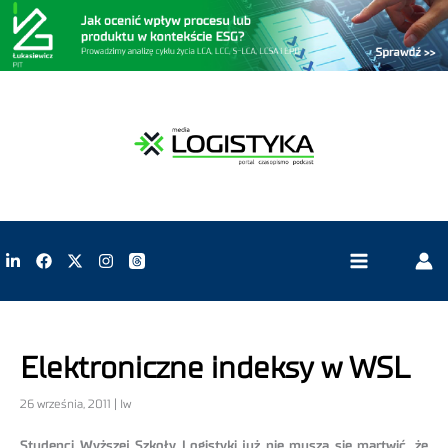
Elektroniczne indeksy w WSL
26 września, 2011 | Iw
Studenci Wyższej Szkoły Logistyki już nie muszą się martwić, że