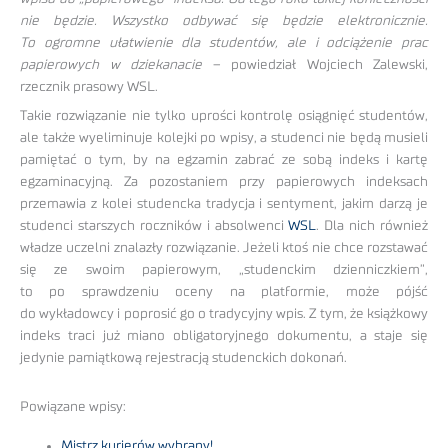
nie będzie. Wszystko odbywać się będzie elektronicznie.
To ogromne ułatwienie dla studentów, ale i odciążenie prac
papierowych w dziekanacie
– powiedział Wojciech Zalewski,
rzecznik prasowy WSL.
Takie rozwiązanie nie tylko uprości kontrolę osiągnięć studentów,
ale także wyeliminuje kolejki po wpisy, a studenci nie będą musieli
pamiętać o tym, by na egzamin zabrać ze sobą indeks i kartę
egzaminacyjną. Za pozostaniem przy papierowych indeksach
przemawia z kolei studencka tradycja i sentyment, jakim darzą je
studenci starszych roczników i absolwenci
WSL
. Dla nich również
władze uczelni znalazły rozwiązanie. Jeżeli ktoś nie chce rozstawać
się ze swoim papierowym, „studenckim dzienniczkiem”,
to po sprawdzeniu oceny na platformie, może pójść
do wykładowcy i poprosić go o tradycyjny wpis. Z tym, że książkowy
indeks traci już miano obligatoryjnego dokumentu, a staje się
jedynie pamiątkową rejestracją studenckich dokonań.
Powiązane wpisy:
Mistrz kurierów wybrany!