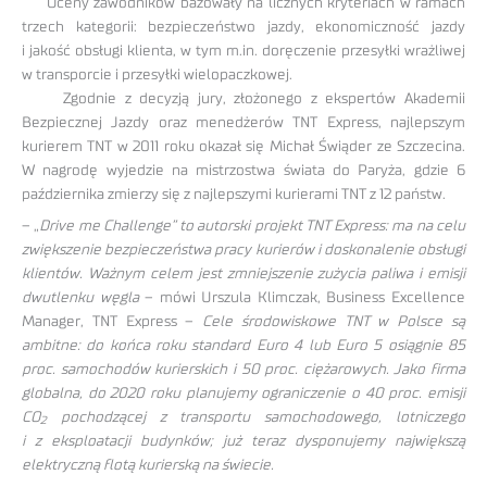
Oceny zawodników bazowały na licznych kryteriach w ramach
trzech kategorii: bezpieczeństwo jazdy, ekonomiczność jazdy
i jakość obsługi klienta, w tym m.in. doręczenie przesyłki wrażliwej
w transporcie i przesyłki wielopaczkowej.
Zgodnie z decyzją jury, złożonego z ekspertów Akademii
Bezpiecznej Jazdy oraz menedżerów TNT Express, najlepszym
kurierem TNT w 2011 roku okazał się Michał Świąder ze Szczecina.
W nagrodę wyjedzie na mistrzostwa świata do Paryża, gdzie 6
października zmierzy się z najlepszymi kurierami TNT z 12 państw.
– „
Drive me Challenge” to autorski projekt TNT Express: ma na celu
zwiększenie bezpieczeństwa pracy kurierów i doskonalenie obsługi
klientów. Ważnym celem jest zmniejszenie zużycia paliwa i emisji
dwutlenku węgla
– mówi Urszula Klimczak, Business Excellence
Manager, TNT Express –
Cele środowiskowe TNT w Polsce są
ambitne: do końca roku standard Euro 4 lub Euro 5 osiągnie 85
proc. samochodów kurierskich i 50 proc. ciężarowych. Jako firma
globalna, do 2020 roku planujemy ograniczenie o 40 proc. emisji
CO
pochodzącej z transportu samochodowego, lotniczego
2
i z eksploatacji budynków; już teraz dysponujemy największą
elektryczną flotą kurierską na świecie.