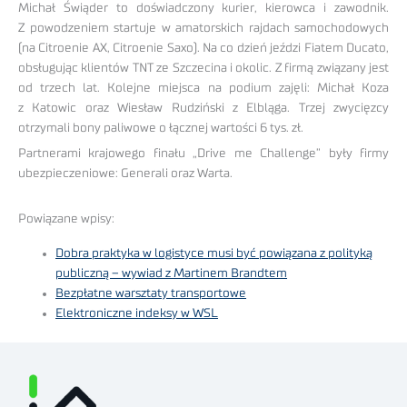
Michał Świąder to doświadczony kurier, kierowca i zawodnik.
Z powodzeniem startuje w amatorskich rajdach samochodowych
(na Citroenie AX, Citroenie Saxo). Na co dzień jeździ Fiatem Ducato,
obsługując klientów TNT ze Szczecina i okolic. Z firmą związany jest
od trzech lat. Kolejne miejsca na podium zajęli: Michał Koza
z Katowic oraz Wiesław Rudziński z Elbląga. Trzej zwycięzcy
otrzymali bony paliwowe o łącznej wartości 6 tys. zł.
Partnerami krajowego finału „Drive me Challenge” były firmy
ubezpieczeniowe: Generali oraz Warta.
Powiązane wpisy:
Dobra praktyka w logistyce musi być powiązana z polityką
publiczną – wywiad z Martinem Brandtem
Bezpłatne warsztaty transportowe
Elektroniczne indeksy w WSL