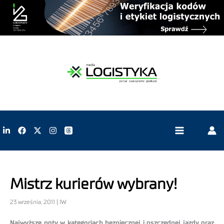
Mistrz kurierów wybrany!
23 września, 2011 | IW
Najwyższe noty w kategoriach bezpiecznej i oszczędnej jazdy oraz