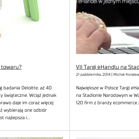
i towaru?
VII Targi eHandlu na Sta
21 października, 2014 | Michał Koralew
 badania Deloitte, aż 40
Największe w Polsce Targi eHa
ty świąteczne. Wciąż jednak
na Stadionie Narodowym w Wars
rawo daje im coraz więcej
120 firm z branży ecommerce 
ż wybierają one odbiór
st najlepsza i…