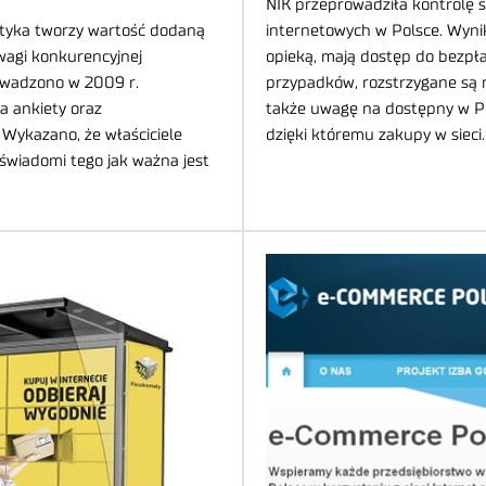
NIK przeprowadziła kontrolę 
istyka tworzy wartość dodaną
internetowych w Polsce. Wynik
wagi konkurencyjnej
opieką, mają dostęp do bezpła
owadzono w 2009 r.
przypadków, rozstrzygane są r
a ankiety oraz
także uwagę na dostępny w Pol
Wykazano, że właściciele
dzięki któremu zakupy w sieci
świadomi tego jak ważna jest