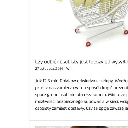
Czy odbiór osobisty jest lepszy od wysyłk
27 listopada, 2014 | IW
Już 12,5 mln Polaków odwiedza e-sklepy. Według
proc. z nas zamierza w ten sposób kupić prezen
spore grono osób nie ufa e-zakupom. Mimo, że p
możliwości bezpiecznego kupowania w sieci, wcią
osobisty zamiast dostawy. Czy ta opcja zawsze je