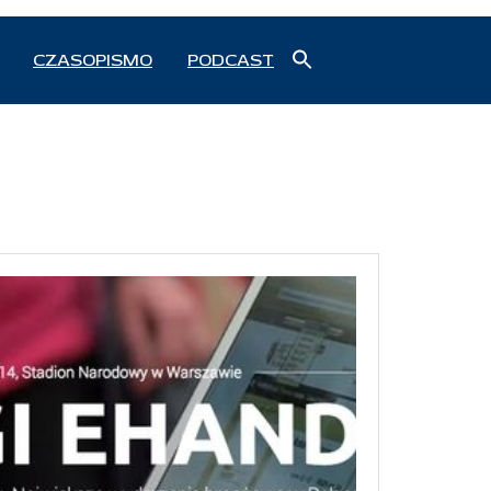
Search
CZASOPISMO
PODCAST
for:
Search Button