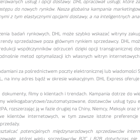
ferowanych usług i opcji dostawy. DHL opracował usługi, które za
ostępu do nowych rynków. Nasza globalna kampania marketingow
nymi z tym elastycznymi opcjami dostawy, a na inteligentnych an
nia badań rynkowych, DHL może szybko wskazać witryny zakupo
 trendy sprzedażowe poza głównym rynkiem sprzedawcy. DHL mo
redukcji współczynników odrzuceń dzięki opcji transgranicznej do
odnośnie metod optymalizacji ich własnych witryn internetowyc
amiani za pośrednictwem poczty elektronicznej lub wiadomości SMS
HL, na inny adres bądź w okresie wakacyjnym. DHL Express oferuj
 dokumenty, filmy o klientach i trendach. Kampania dotrze do w
amy wielkogabarytowe/zautomatyzowane, dostawców usług typu e-P
A, rozszerzając ją w fazie drugiej na Chiny, Niemcy, Meksyk oraz in
 klientów internetowych, w tym zawsze istotne preferencje
sprzedaży.
ekształcać potencjalnych międzynarodowych sprzedawców inter
rzewagę, której wielu sprzedawców B2C i B2B dotychczas nie 