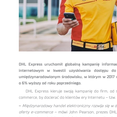
DHL Express uruchomił globalną kampanię informac
internetowym w kwestii uzyskiwania dostępu do
umiędzynarodowionym środowisku, w którym w 2017 r.
o 6% wyższy od roku poprzedniego.
DHL Express kieruje swoją kampanię do firm, od sta
commerce, by docierać do klientów ery Internetu – tzw.
–
Międzynarodowy handel elektroniczny rozwija się w d
oferty e-commerce
– mówi John Pearson, prezes DHL 