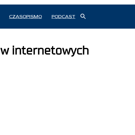
Search
CZASOPISMO
PODCAST
for:
Search Button
ów internetowych