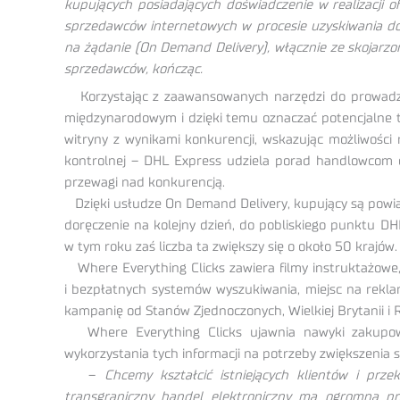
kupujących posiadających doświadczenie w realizacji o
sprzedawców internetowych w procesie uzyskiwania d
na żądanie (On Demand Delivery), włącznie ze skojarzo
sprzedawców, kończąc.
Korzystając z zaawansowanych narzędzi do prowadze
międzynarodowym i dzięki temu oznaczać potencjalne
witryny z wynikami konkurencji, wskazując możliwości 
kontrolnej – DHL Express udziela porad handlowcom 
przewagi nad konkurencją.
Dzięki usłudze On Demand Delivery, kupujący są powiad
doręczenie na kolejny dzień, do pobliskiego punktu D
w tym roku zaś liczba ta zwiększy się o około 50 krajów.
Where Everything Clicks zawiera filmy instruktażowe,
i bezpłatnych systemów wyszukiwania, miejsc na rekl
kampanię od Stanów Zjednoczonych, Wielkiej Brytanii i RP
Where Everything Clicks ujawnia nawyki zakupowe
wykorzystania tych informacji na potrzeby zwiększenia 
–
Chcemy kształcić istniejących klientów i prz
transgraniczny handel elektroniczny ma ogromną p