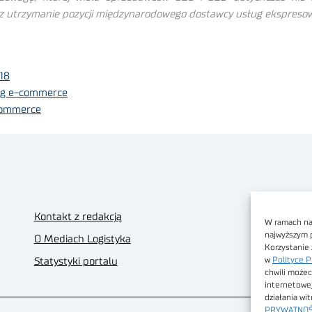
oraz utrzymanie pozycji międzynarodowego dostawcy usług ekspres
18
ług e-commerce
-commerce
Kontakt z redakcją
W ramach nas
najwyższym 
O Mediach Logistyka
Korzystanie 
w
Polityce P
Statystyki portalu
chwili możec
internetowe
działania wi
PRYWATNOŚ