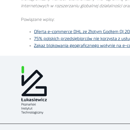
internetowych w rozszerzaniu globalnej działalności 
Powiązane wpisy:
Oferta e-commerce DHL ze Złotym Godłem QI 20
75% polskich przedsiębiorców nie korzysta z us
Zakaz blokowania geograficznego wpłynie na e