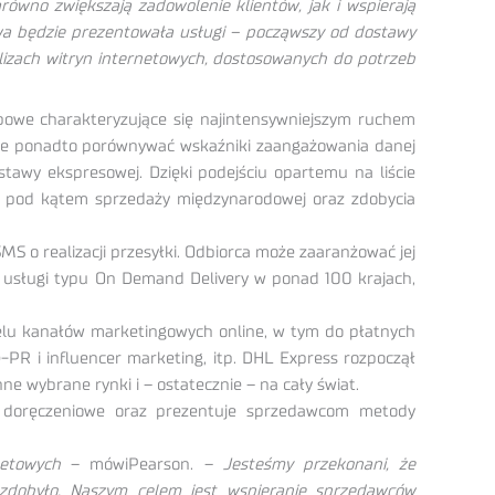
równo zwiększają zadowolenie klientów, jak i wspierają
a będzie prezentowała usługi – począwszy od dostawy
alizach witryn internetowych, dostosowanych do potrzeb
we charakteryzujące się najintensywniejszym ruchem
że ponadto porównywać wskaźniki zaangażowania danej
stawy ekspresowej. Dzięki podejściu opartemu na liście
h pod kątem sprzedaży międzynarodowej oraz zdobycia
 o realizacji przesyłki. Odbiorca może zaaranżować jej
e usługi typu On Demand Delivery w ponad 100 krajach,
ielu kanałów marketingowych online, w tym do płatnych
R i influencer marketing, itp. DHL Express rozpoczął
ne wybrane rynki i – ostatecznie – na cały świat.
 doręczeniowe oraz prezentuje sprzedawcom metody
netowych
– mówiPearson. –
Jesteśmy przekonani, że
zdobyło. Naszym celem jest wspieranie sprzedawców