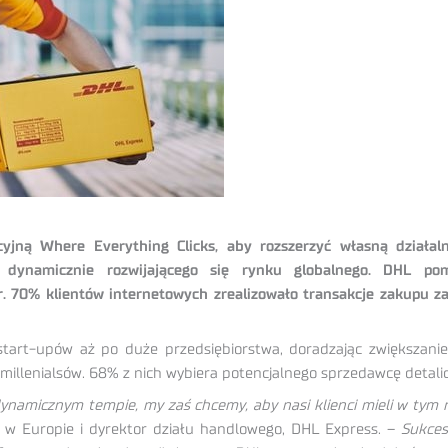
yjną Where Everything Clicks, aby rozszerzyć własną dział
 dynamicznie rozwijającego się rynku globalnego. DHL po
 70% klientów internetowych zrealizowało transakcje zakupu 
rt-upów aż po duże przedsiębiorstwa, doradzając zwiększanie 
 millenialsów. 68% z nich wybiera potencjalnego sprzedawcę detal
ynamicznym tempie, my zaś chcemy, aby nasi klienci mieli w tym r
w Europie i dyrektor działu handlowego, DHL Express. –
Sukces