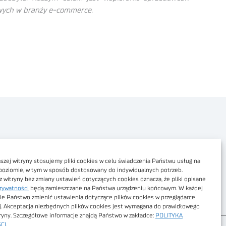
owych w branży e-commerce.
Polityka prywatności
Dostępność cyfrowa
zej witryny stosujemy pliki cookies w celu świadczenia Państwu usług na
poziomie, w tym w sposób dostosowany do indywidualnych potrzeb.
Regulamin Portalu
z witryny bez zmiany ustawień dotyczących cookies oznacza, że pliki opisane
rywatności
będą zamieszczane na Państwa urządzeniu końcowym. W każdej
Regulamin sklepu
ie Państwo zmienić ustawienia dotyczące plików cookies w przeglądarce
j. Akceptacja niezbędnych plików cookies jest wymagana do prawidłowego
tryny. Szczegółowe informacje znajdą Państwo w zakładce:
POLITYKA
CI
.