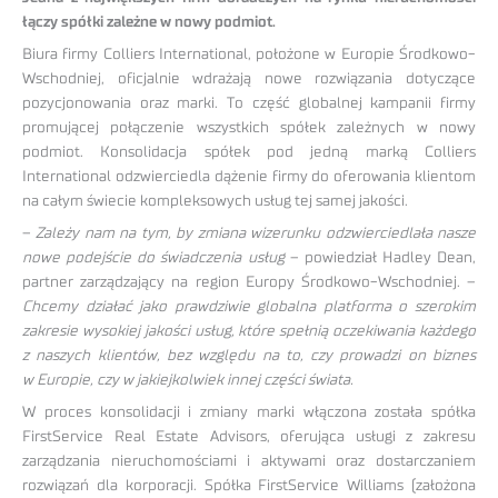
łączy spółki zależne w nowy podmiot.
Biura firmy Colliers International, położone w Europie Środkowo-
Wschodniej, oficjalnie wdrażają nowe rozwiązania dotyczące
pozycjonowania oraz marki. To część globalnej kampanii firmy
promującej połączenie wszystkich spółek zależnych w nowy
podmiot. Konsolidacja spółek pod jedną marką Colliers
International odzwierciedla dążenie firmy do oferowania klientom
na całym świecie kompleksowych usług tej samej jakości.
–
Zależy nam na tym, by zmiana wizerunku odzwierciedlała nasze
nowe podejście do świadczenia usług
– powiedział Hadley Dean,
partner zarządzający na region Europy Środkowo-Wschodniej. –
Chcemy działać jako prawdziwie globalna platforma o szerokim
zakresie wysokiej jakości usług, które spełnią oczekiwania każdego
z naszych klientów, bez względu na to, czy prowadzi on biznes
w Europie, czy w jakiejkolwiek innej części świata.
W proces konsolidacji i zmiany marki włączona została spółka
FirstService Real Estate Advisors, oferująca usługi z zakresu
zarządzania nieruchomościami i aktywami oraz dostarczaniem
rozwiązań dla korporacji. Spółka FirstService Williams (założona