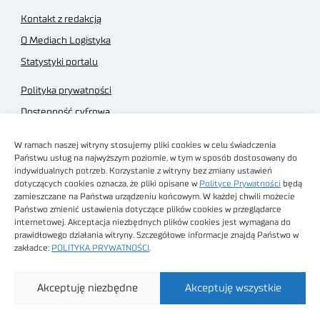
Kontakt z redakcją
O Mediach Logistyka
Statystyki portalu
Polityka prywatności
Dostępność cyfrowa
Regulamin Portalu
W ramach naszej witryny stosujemy pliki cookies w celu świadczenia
Regulamin sklepu
Państwu usług na najwyższym poziomie, w tym w sposób dostosowany do
indywidualnych potrzeb. Korzystanie z witryny bez zmiany ustawień
dotyczących cookies oznacza, że pliki opisane w
Polityce Prywatności
będą
zamieszczane na Państwa urządzeniu końcowym. W każdej chwili możecie
Państwo zmienić ustawienia dotyczące plików cookies w przeglądarce
internetowej. Akceptacja niezbędnych plików cookies jest wymagana do
Obrazy stockowe
prawidłowego działania witryny. Szczegółowe informacje znajdą Państwo w
autorstwa
zakładce:
POLITYKA PRYWATNOŚCI
.
Sieć Badawcza Łukasiewicz - Poznański Instytut
Akceptuję niezbędne
Akceptuję wszystkie
Technologiczny