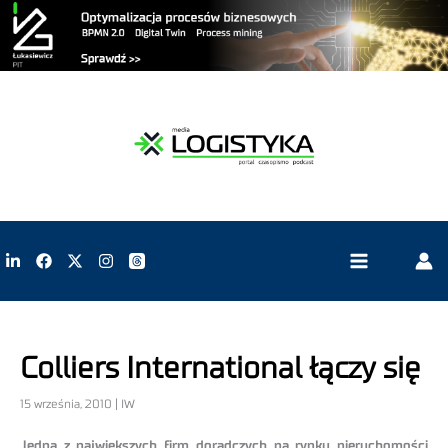
Colliers International łączy się
15 września, 2010 | IW
Jedna z największych firm doradczych na rynku nieruchomości