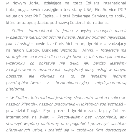
w Nowym Jorku, działająca na rzecz Colliers International
i obejmująca swoim zasięgiem trzy stany USA), FirstService PGP
Valuation oraz PKF Capital – Hotel Brokerage Services, to spółki,
które teraz będą działać pod nazwą Colliers International.
–
Colliers International to jedna z wyżej uznanych marek
w dziedzinie nieruchomości na świecie. Jest synonimem najwyższej
jakości usług
– powiedział Chris McLernon, dyrektor zarządzający
na region Europy, Bliskiego Wschodu i Afryki. –
Integracja ma
strategiczne znaczenie dla naszego biznesu, tak samo jak zmiana
wizerunku, co pokazuje nie tylko, jak bardzo jesteśmy
zaangażowani w dostarczanie najwyższej klasy usług w danym
obszarze, ale również na to, że jesteśmy jednym
przedsiębiorstwem z bezkonkurencyjną międzynarodową
platformą.
–
W Colliers International jesteśmy skoncentrowani na sukcesie
naszych klientów, naszych pracowników i lokalnych społecznośc
i –
powiedział Douglas Frye, prezes i dyrektor zarządzający Colliers
International na świat. –
Pracowaliśmy bez wytchnienia, aby
stworzyć wspólną platformę oraz pogłębić i poszerzyć wachlarz
oferowanych usług, i znaleźć się w czołówce firm doradczych