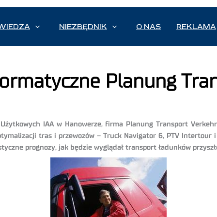
WIEDZA
NIEZBĘDNIK
O NAS
REKLAMA
formatyczne Planung Tra
żytkowych IAA w Hanowerze, firma Planung Transport Verkehr z
malizacji tras i przewozów – Truck Navigator 6, PTV Intertour 
yczne prognozy, jak będzie wyglądał transport ładunków przyszło