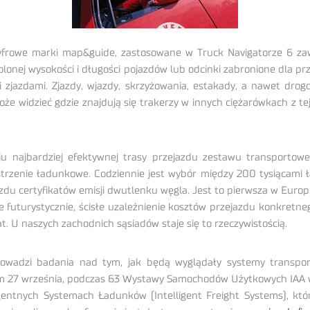
cyfrowe marki map&guide, zastosowane w Truck Navigatorze 6 zawie
lonej wysokości i długości pojazdów lub odcinki zabronione dla p
 zjazdami. Zjazdy, wjazdy, skrzyżowania, estakady, a nawet drogo
oże widzieć gdzie znajdują się trakerzy w innych ciężarówkach z te
.
 najbardziej efektywnej trasy przejazdu zestawu transportow
trzenie ładunkowe. Codziennie jest wybór między 200 tysiącami 
zdu certyfikatów emisji dwutlenku węgla. Jest to pierwsza w Europi
ce futurystycznie, ścisłe uzależnienie kosztów przejazdu konkretne
lat. U naszych zachodnich sąsiadów staje się to rzeczywistością.
owadzi badania nad tym, jak będą wyglądały systemy transpor
 27 września, podczas 63 Wystawy Samochodów Użytkowych IAA w Ha
igentnych Systemach Ładunków (Intelligent Freight Systems), kt