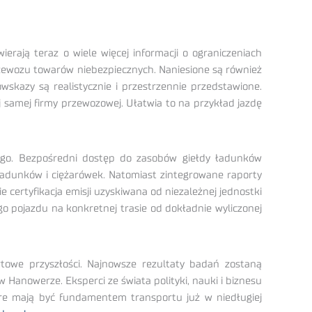
rają teraz o wiele więcej informacji o ograniczeniach
rzewozu towarów niebezpiecznych. Naniesione są również
wskazy są realistycznie i przestrzennie przedstawione.
j samej firmy przewozowej. Ułatwia to na przykład jazdę
ego. Bezpośredni dostęp do zasobów giełdy ładunków
ładunków i ciężarówek. Natomiast zintegrowane raporty
e certyfikacja emisji uzyskiwana od niezależnej jednostki
go pojazdu na konkretnej trasie od dokładnie wyliczonej
towe przyszłości. Najnowsze rezultaty badań zostaną
nowerze. Eksperci ze świata polityki, nauki i biznesu
óre mają być fundamentem transportu już w niedługiej