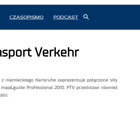
Search
CZASOPISMO
PODCAST
for:
Search Button
nsport Verkehr
 niemieckiego Karlsruhe zaprezentuje połączone siły
i map&guide Professional 2010. PTV przedstawi również
ści.