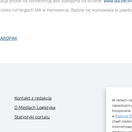
tracja online na konferencję jest dostępna na stronie
www.iaa.de/i
oisko na targach IAA w Hanowerze. Będzie się wystawiała w pawilo
a TAROPAK
Kontakt z redakcją
W ramach nas
najwyższym 
O Mediach Logistyka
Korzystanie 
w
Polityce P
Statystyki portalu
chwili możec
internetowe