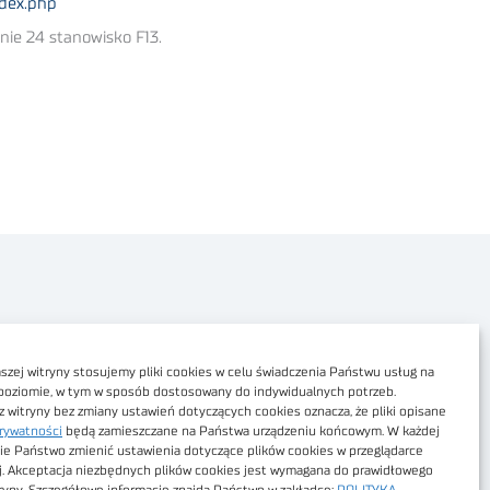
ndex.php
nie 24 stanowisko F13.
Polityka prywatności
Dostępność cyfrowa
zej witryny stosujemy pliki cookies w celu świadczenia Państwu usług na
poziomie, w tym w sposób dostosowany do indywidualnych potrzeb.
Regulamin Portalu
z witryny bez zmiany ustawień dotyczących cookies oznacza, że pliki opisane
rywatności
będą zamieszczane na Państwa urządzeniu końcowym. W każdej
Regulamin sklepu
ie Państwo zmienić ustawienia dotyczące plików cookies w przeglądarce
j. Akceptacja niezbędnych plików cookies jest wymagana do prawidłowego