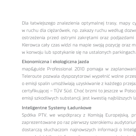
Dla łatwiejszego znalezienia optymalnej trasy, mapy 
w ruchu dla ciężarówek, np. zakazy ruchu według dozwo
ostrzeżenia przed ostrymi zakrętami oraz podjazdami i
Kierowca cały czas widzi na mapie swoją pozycję oraz m
w konwoju lub spotykanie się na ustalonych parkingach
Ekonomiczna i ekologiczna jazda
map&guide Professional 2010 pomaga w zaplanowaniu
Teleroute pozwala dyspozytorowi wypełnić wolne przes
o emisji spalin umożliwiają uzyskiwanie z każdego przeja
certyfikującej – TÜV Süd. Choć brzmi to jeszcze w Pols
emisji szkodliwych substancji, jest kwestią najbliższych 
Inteligentne Systemy Ładunkowe
Spółka PTV, we współpracy z Komisją Europejską, pr
zaprezentowane po raz pierwszy szerokiemu audytorium
dostarczą słuchaczom najnowszych informacji o Intel