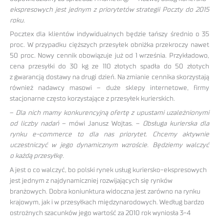
ekspresowych jest jednym z priorytetów strategii Poczty do 2015
roku.
Pocztex dla klientów indywidualnych będzie tańszy średnio o 35
proc. W przypadku cięższych przesyłek obniżka przekroczy nawet
50 proc. Nowy cennik obowiązuje już od 1 września. Przykładowo,
cena przesyłki do 30 kg ze 110 złotych spadła do 50 złotych
z gwarancją dostawy na drugi dzień. Na zmianie cennika skorzystają
również nadawcy masowi – duże sklepy internetowe, firmy
stacjonarne często korzystające z przesyłek kurierskich.
–
Dla nich mamy konkurencyjną ofertę z upustami uzależnionymi
od liczby nadań
– mówi Janusz Wojtas. –
Obsługa kurierska dla
rynku e-commerce to dla nas priorytet. Chcemy aktywnie
uczestniczyć w jego dynamicznym wzroście. Będziemy walczyć
o każdą przesyłkę.
A jest o co walczyć, bo polski rynek usług kuriersko-ekspresowych
jest jednym z najdynamiczniej rozwijających się rynków
branżowych. Dobra koniunktura widoczna jest zarówno na rynku
krajowym, jak i w przesyłkach międzynarodowych. Według bardzo
ostrożnych szacunków jego wartość za 2010 rok wyniosła 3-4