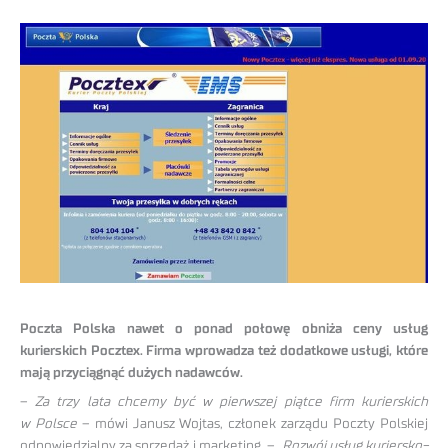
Poczta Polska nawet o ponad połowę obniża ceny usług
kurierskich Pocztex. Firma wprowadza też dodatkowe usługi, które
mają przyciągnąć dużych nadawców.
–
Za trzy lata chcemy być w pierwszej piątce firm kurierskich
w Polsce
– mówi Janusz Wojtas, członek zarządu Poczty Polskiej
odpowiedzialny za sprzedaż i marketing. –
Rozwój usług kuriersko-