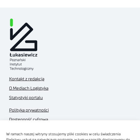
Kontakt z redakcją
O Mediach Logistyka
Statystyki portalu
Polityka prywatności
Dostępność cyfrowa
Regulamin Portalu
W ramach naszej witryny stosujemy pliki cookies w celu świadczenia
Regulamin sklepu
Państwu usług na najwyższym poziomie, w tym w sposób dostosowany do