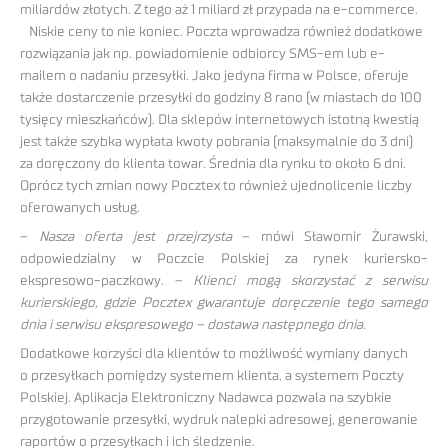
miliardów złotych. Z tego aż 1 miliard zł przypada na e-commerce.
Niskie ceny to nie koniec. Poczta wprowadza również dodatkowe
rozwiązania jak np. powiadomienie odbiorcy SMS-em lub e-
mailem o nadaniu przesyłki. Jako jedyna firma w Polsce, oferuje
także dostarczenie przesyłki do godziny 8 rano (w miastach do 100
tysięcy mieszkańców). Dla sklepów internetowych istotną kwestią
jest także szybka wypłata kwoty pobrania (maksymalnie do 3 dni)
za doręczony do klienta towar. Średnia dla rynku to około 6 dni.
Oprócz tych zmian nowy Pocztex to również ujednolicenie liczby
oferowanych usług.
–
Nasza oferta jest przejrzysta
– mówi Sławomir Żurawski,
odpowiedzialny w Poczcie Polskiej za rynek kuriersko-
ekspresowo-paczkowy. –
Klienci mogą skorzystać z serwisu
kurierskiego, gdzie Pocztex gwarantuje doręczenie tego samego
dnia i serwisu ekspresowego – dostawa następnego dnia.
Dodatkowe korzyści dla klientów to możliwość wymiany danych
o przesyłkach pomiędzy systemem klienta, a systemem Poczty
Polskiej. Aplikacja Elektroniczny Nadawca pozwala na szybkie
przygotowanie przesyłki, wydruk nalepki adresowej, generowanie
raportów o przesyłkach i ich śledzenie.