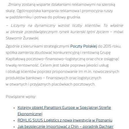
Zmiany zostaną wsparte działaniami reklamowymi na szeroką
skalę. Ogólnopolska kampania reklamowa i promocyjna ruszy
w październiku i potrwa do połowy grudnia.
– Liczymy na dynamiczny wzrost liczby klientów. To właśnie
w okresie przedświątecznym rynek kurierski tętni życiem
– mówi
Sławomir Żurawski.
Zgodnie z kierunkami strategicznymi
Poczty Polskiej
do 2015 roku,
spółka zamierza zbudować konkurencyjną i rentowną Grupę
Kapitałową pocztowo-finansowo-logistyczną oraz chce osiągnąć
trwałą rentowność. Celem jest także poprawa jakości usług
i obsługi klientów poprzez proponowanie im m.in. nowoczesnych
produktów bankowo – finansowych oraz logistycznych
w otwartych i przyjaznych placówkach pocztowych.
Powiązane wpisy:
Kolejny obiekt Panattoni Europe w Specjalnej Strefie
Ekonomicznej
ROHLIG SUUS Logistics z nową inwestycją w Poznaniu
Jak bezpiecznie importować z Chin – poradnik Dachser