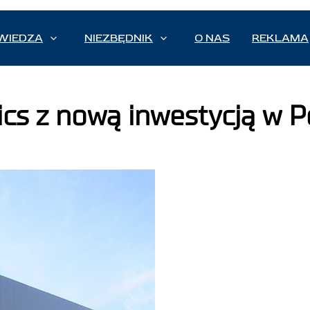
WIEDZA
NIEZBĘDNIK
O NAS
REKLAMA
cs z nową inwestycją w P