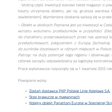
Istotną część inwestycji stanowi także magazyn o pow
koszty utrzymania obiektu, jak np. grubsza warstwa i
oświetleniem). Wymienione działania wpiszą się w proe
–
Obiekt w okolicach Poznania jest po inwestycji w Cze
wzrostu wolumenu przeładunków w przyszłości. Zdecyd
do charakteru przeprowadzanych przez nas operacji lo
przeładunkowych, połączeniem z Europą Zachodnią. 
do punktów docelowych w różnych miejscach w Polsce. 
Patrząc na duży potencjał tego regionu i obserwując 
członek zarządu odpowiedzialny za logistykę kontraktową
Prace wykonawcze rozpoczęły się w 1. kwartale 2012 roku
Powiązane wpisy:
Zostań dostawcą PKP Polskie Linie Kolejowe S.A.
Stop brawurze w magazynach
Kolejny obiekt Panattoni Europe w Specjalnej Str