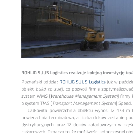
ROHLIG SUUS Logistics realizuje kolejną inwestycję
bui
Poznański oddział
ROHLIG SUUS Logistics
już w paździe
obiekt
build-to-suit
), co pozwoli firmie zoptymalizow
system WMS (
Warehouse Management System
) firmy
o system TMS (
Transport Management System
) Speed.
Całkowita powierzchnia obiektu wynosi 12 478 m kw
powierzchnia terminalowa, a liczba doków zostanie p
dystrybucyjnych, oraz 12 doków załadowczych w cz
ciężarowych. Oznacza to, że możliwości jednoczesnej o