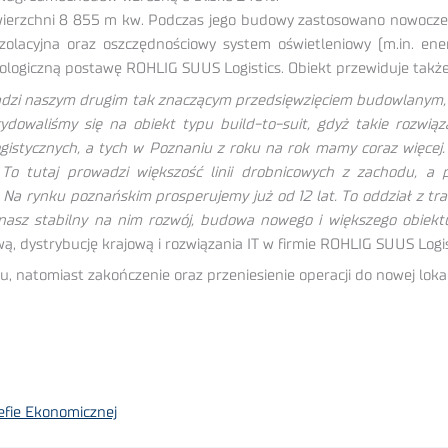
ierzchni 8 855 m kw. Podczas jego budowy zastosowano nowoczes
zolacyjna oraz oszczędnościowy system oświetleniowy (m.in. ener
kologiczną postawę ROHLIG SUUS Logistics. Obiekt przewiduje takż
ladzi naszym drugim tak znaczącym przedsięwzięciem budowlanym, k
owaliśmy się na obiekt typu build-to-suit, gdyż takie rozwią
gistycznych, a tych w Poznaniu z roku na rok mamy coraz więcej
To tutaj prowadzi większość linii drobnicowych z zachodu, a
Na rynku poznańskim prosperujemy już od 12 lat. To oddział z tr
nasz stabilny na nim rozwój, budowa nowego i większego obiektu
, dystrybucję krajową i rozwiązania IT w firmie ROHLIG SUUS Logis
, natomiast zakończenie oraz przeniesienie operacji do nowej lokal
efie Ekonomicznej