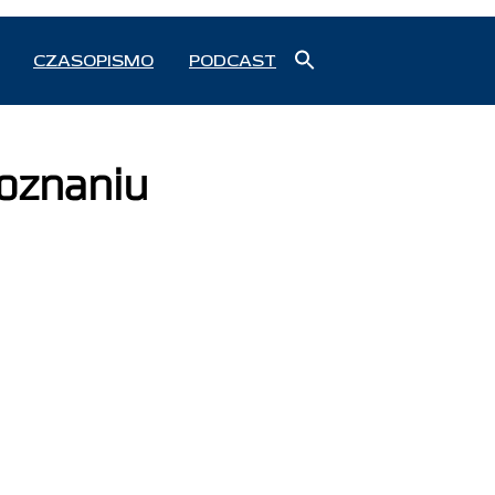
Search
CZASOPISMO
PODCAST
for:
Search Button
oznaniu