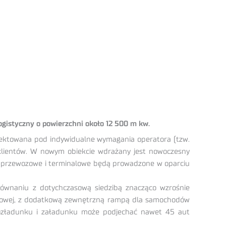
gistyczny o powierzchni około 12 500 m kw.
projektowana pod indywidualne wymagania operatora (tzw.
y klientów. W nowym obiekcie wdrażany jest nowoczesny
je przewozowe i terminalowe będą prowadzone w oparciu
ównaniu z dotychczasową siedzibą znacząco wzrośnie
nalowej, z dodatkową zewnętrzną rampą dla samochodów
ozładunku i załadunku może podjechać nawet 45 aut