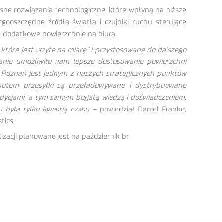
ne rozwiązania technologiczne, które wpłyną na niższe
gooszczędne źródła światła i czujniki ruchu sterujące
e dodatkowe powierzchnie na biura.
tóre jest „szyte na miarę” i przystosowane do dalszego
zanie umożliwiło nam lepsze dostosowanie powierzchni
. Poznań jest jednym z naszych strategicznych punktów
 potem przesyłki są przeładowywane i dystrybuowane
adycjami, a tym samym bogatą wiedzą i doświadczeniem.
 była tylko kwestią czasu
– powiedział Daniel Franke,
tics.
izacji planowane jest na październik br.