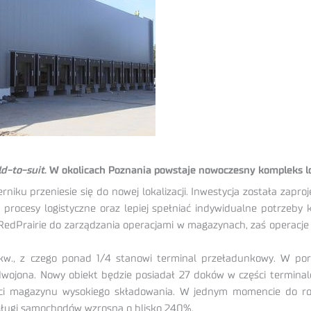
ld-to-suit
. W okolicach Poznania powstaje nowoczesny kompleks lo
rniku przeniesie się do nowej lokalizacji. Inwestycja została za
ać procesy logistyczne oraz lepiej spełniać indywidualne potrzeb
 RedPrairie do zarządzania operacjami w magazynach, zaś operac
., z czego ponad 1/4 stanowi terminal przeładunkowy. W por
odwojona. Nowy obiekt będzie posiadał 27 doków w części termi
ęści magazynu wysokiego składowania. W jednym momencie do r
bsługi samochodów wzrosną o blisko 240%.