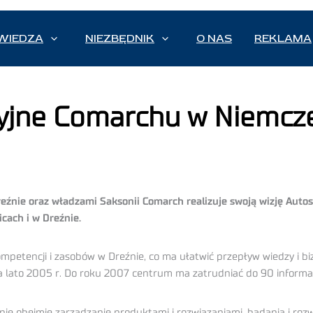
WIEDZA
NIEZBĘDNIK
O NAS
REKLAMA
jne Comarchu w Niemcz
ie oraz władzami Saksonii Comarch realizuje swoją wizję Autostr
cach i w Dreźnie.
mpetencji i zasobów w Dreźnie, co ma ułatwić przepływ wiedzy i 
na lato 2005 r. Do roku 2007 centrum ma zatrudniać do 90 inform
e obejmie zarządzanie produktami i rozwiązaniami, badania i rozw