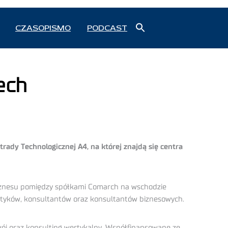
Search
CZASOPISMO
PODCAST
for:
Search Button
ech
ady Technologicznej A4, na której znajdą się centra
biznesu pomiędzy spółkami Comarch na wschodzie
atyków, konsultantów oraz konsultantów biznesowych.
ój oraz konsulting wertykalny. Współfinansowane ze