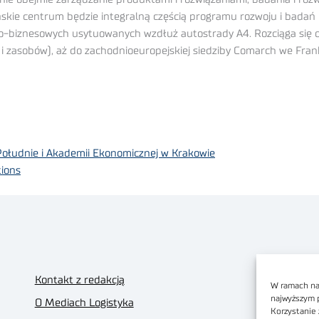
eńskie centrum będzie integralną częścią programu rozwoju i bada
no-biznesowych usytuowanych wzdłuż autostrady A4. Rozciąga się
i zasobów), aż do zachodnioeuropejskiej siedziby Comarch we Fra
Południe i Akademii Ekonomicznej w Krakowie
tions
Kontakt z redakcją
W ramach nas
najwyższym 
O Mediach Logistyka
Korzystanie 