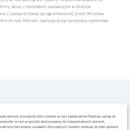
ń firmy. Wraz z oddziałem badawczym w Dreźnie
 ona z Lwowa (rozwój oprogramowania) przez Wrocław
nkfurcie nad Menem, zajmującej się sprzedażą systemów
Polityka prywatności
Dostępność cyfrowa
zej witryny stosujemy pliki cookies w celu świadczenia Państwu usług na
poziomie, w tym w sposób dostosowany do indywidualnych potrzeb.
Regulamin Portalu
z witryny bez zmiany ustawień dotyczących cookies oznacza, że pliki opisane