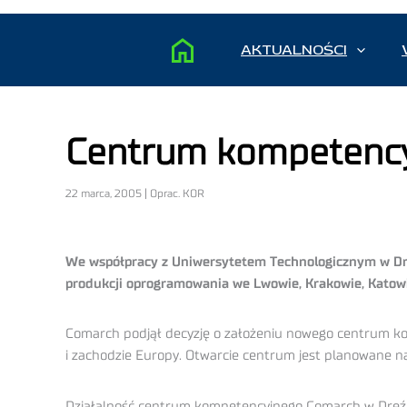
AKTUALNOŚCI
Centrum kompetency
22 marca, 2005 | Oprac. KOR
We współpracy z Uniwersytetem Technologicznym w Dreźn
produkcji oprogramowania we Lwowie, Krakowie, Katowi
Comarch podjął decyzję o założeniu nowego centrum ko
i zachodzie Europy. Otwarcie centrum jest planowane 
Działalność centrum kompetencyjnego Comarch w Dreźni