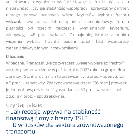
ankietowanych wymieniło właśnie stawkę za fracht. W czasach
niepewności liczy się stabilność współpracy i sprawdzony partner,
dlatego połowa badanych wśród kryteriów wyboru frachtu
wskazała również na dobre opinie o zleceniodawcy. Termin
płatności był trzecim najczęściej wymienianym kryterium,
zdobywając 46 proc. wskazań. Za najmniej istotne z punktu
widzenia wyboru frachtu badani uznali fakt współpracy
zleceniodawcy z innymi przewoźnikami.
O badaniu
W badaniu Transcash „Na co zwracasz uwagę wybierając frachty?”
zostało przeprowadzone w październiku 2023 roku na grupie firm
z branży TSL. 91 proc. z nich to przewoźnicy, 6 proc. – spedytorzy,
a 3 proc. – załadowcy. Zdecydowana większość (66 proc.) prowadzi
jednoosobową działalność gospodarczą, 30 proc. w formie spółki
z o.o., a 4 proc. – spółki akcyjnej.
Czyrtaj także:
–
Jak recesja wpływa na stabilność
finansową firmy z branży TSL?
–
10 wniosków dla sektora zrównoważonego
transportu