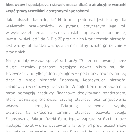
kierowców i spadających stawek muszą dbać o atrakcyjne warunki
współpracy wszelkimi dostępnymi sposobami.
Jak pokazało badanie, krótki termin płatności jest istotny dla
większości przewoźników. W pytaniu dotyczącym jego roli
w wyborze zlecenia, uczestnicy zostali poproszeni o ocenę tej
kwestii w skali od 1 do 5. Dla 76 proc. z nich krótki termin płatności
jest ważny lub bardzo ważny, a za nieistotny uznało go jedynie 8
proc z nich.
Na tę opinię wpływa specyfika branży TSL, zdominowanej przez
długie terminy płatności sięgające nawet blisko stu dni.
Przewoźnicy to tylko jedno z jej ogniw – spedytorzy również muszą
dbać o swoją płynność finansową, koordynując płatności
załadowcy i wykonawcy transportu. W pogodzeniu oczekiwań obu
stron pomagają produkty finansowe dedykowane spedytorom,
które pozwalają oferować szybką płatność bez angażowania
własnych pieniędzy. Faktoring zapewnia szybką
płatność Na skrócenie terminu płatności pozwala usługa
finansowania faktur. Dzięki faktoringowi zapłata za fracht może
nastąpić nawet w dniu wystawienia faktury. 64 proc. uczestników
badania przeprowadzonego przez Transcash korzysta z tej usługi