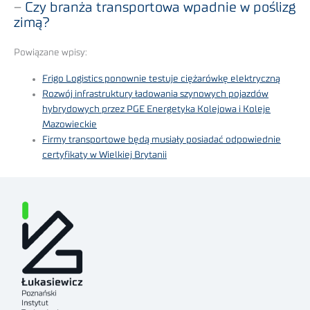
–
Czy branża transportowa wpadnie w poślizg
zimą?
Powiązane wpisy:
Frigo Logistics ponownie testuje ciężarówkę elektryczną
Rozwój infrastruktury ładowania szynowych pojazdów
hybrydowych przez PGE Energetyka Kolejowa i Koleje
Mazowieckie
Firmy transportowe będą musiały posiadać odpowiednie
certyfikaty w Wielkiej Brytanii