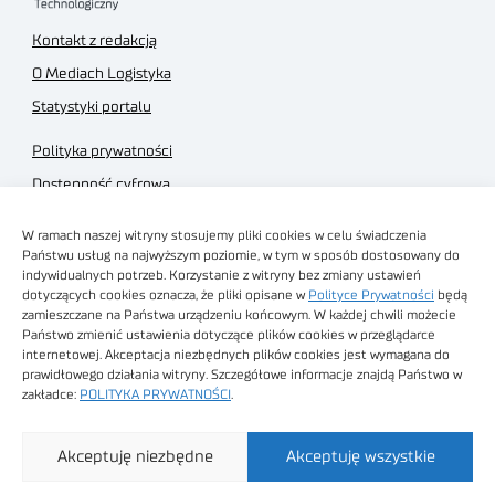
Kontakt z redakcją
O Mediach Logistyka
Statystyki portalu
Polityka prywatności
Dostępność cyfrowa
Regulamin Portalu
W ramach naszej witryny stosujemy pliki cookies w celu świadczenia
Regulamin sklepu
Państwu usług na najwyższym poziomie, w tym w sposób dostosowany do
indywidualnych potrzeb. Korzystanie z witryny bez zmiany ustawień
dotyczących cookies oznacza, że pliki opisane w
Polityce Prywatności
będą
zamieszczane na Państwa urządzeniu końcowym. W każdej chwili możecie
Państwo zmienić ustawienia dotyczące plików cookies w przeglądarce
internetowej. Akceptacja niezbędnych plików cookies jest wymagana do
Obrazy stockowe
prawidłowego działania witryny. Szczegółowe informacje znajdą Państwo w
autorstwa
zakładce:
POLITYKA PRYWATNOŚCI
.
Sieć Badawcza Łukasiewicz - Poznański Instytut
Akceptuję niezbędne
Akceptuję wszystkie
Technologiczny