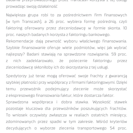
prowadząc swoją działalność
Największa grupa robi to za pośrednictwem firm finansowych
(w tym Transcash), a 26 proc. wybiera formę pośrednią, czyli
faktoring oferowany przez zleceniodawcę w formie skonta. 10
proc. naszych badanych korzysta z faktoringu bankowego.
Rekomendacje dają pewność wyboru właściwego finansowania.
Szybkie finansowanie oferuje wiele podmiotów, więc jak wybrać
najlepszy? Badani stawiają na sprawdzone rozwiązania. 59 proc.
z nich zadeklarowało, że polecenie faktoringu przez
zleceniodawcę skłoniłoby ich do skorzystania z tej usługi.
Spedytorzy już teraz mogą oferować swoje frachty z gwarancją
szybkiej płatności przy współpracy z firmami faktoringowymi. Dzięki
temu przewoźnik podejmujący zlecenie może skorzystać
z ekspresowego finansowania faktur, które dostarcza faktor.
Sprawdzona współpraca i dobra stawka. Wysokość stawek
pozostaje kluczowa dla przewoźników poszukujących frachtów.
To wniosek oczywisty zwłaszcza w realiach ostatnich miesięcy,
zdominowanych przez spadki w tym zakresie. Wśród kryteriów
decydujących o wyborze zlecenia transportowego 54 proc.