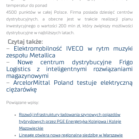
temperatur do ponad
4500 punktów w całej Polsce. Firma posiada dziesięć centrów
dystrybucyjnych, a obecne jest w trakcie realizacji planu
inwestycyjnego o wartości 200 mln zł, który zwiększy możliwości
dystrybucyjne w najbliższych latach.
Czytaj także:
–
Elektromobilność IVECO w rytm muzyki
zespołu Metallica
–
Nowe centrum dystrybucyjne Frigo
Logistics z inteligentnymi rozwiązaniami
magazynowymi
–
ArcelorMittal Poland testuje elektryczną
ciężarówkę
Powiązane wpisy:
Rozwój infrastruktury ładowania szynowych pojazdów
hybrydowych przez PGE Energetyka Kolejowa i Koleje
Mazowieckie
Lineage otwiera nową regionalną siedzibę w Warszawie