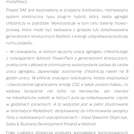
modyfikacji.
Pojazd DAF jest wyposażony w przyjazny środowisku, nieinwazyjny
system elektryczny typu plug-in hybrid, który zasila agregat
chłodniczy w pojeździe. Wykorzystuje w tym celu baterię litowo-
jonową, która może być ładowana z gniazda lub doładowywana
generatorem kinetycznym AddVolt z energii
odzyskiwanej
podczas
ruchu pojazdu.
–
W rozwiązaniu, w którym łączymy pracę agregatu chłodniczego
z rozwiązaniem Addvolt PowerPack z generatorem kinetycznym,
praktycznie całkowicie eliminujemy wykorzystanie paliwa do celów
pracy agregatu, zapewniając autonomię chłodniczą nawet na 8
godzin pracy. W efekcie znacząco redukujemy koszty eksploatacji
i równocześnie ograniczamy emisję CO2, a także poziom hałasu, co
wpływa korzystnie nie tylko na kierowców, ale również
na mieszkańców osiedli, w których auta są rozładowywane, często
w godzinach porannych. A to wszystko jest w pełni zilustrowane
w telematyce MyAddvolt, dedykowanej do informowania zarządcy
floty o realizowanych oszczędnościach
– mówi Sławomir Olijarczyk,
Sales & Business Development Poland w Addvolt.
Frigo Logistics dostarcza produkty wymagające kontrolowanych