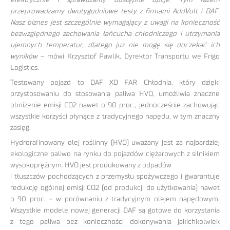
przeprowadzamy dwutygodniowe testy z firmami AddVolt i DAF.
Nasz biznes jest szczególnie wymagający z uwagi na konieczność
bezwzględnego zachowania łańcucha chłodniczego i utrzymania
ujemnych temperatur, dlatego już nie mogę się doczekać ich
wyników
– mówi Krzysztof Pawlik, Dyrektor Transportu we Frigo
Logistics.
Testowany pojazd to DAF XD FAR Chłodnia, który dzięki
przystosowaniu do stosowania paliwa HVO, umożliwia znaczne
obniżenie emisji CO2 nawet o 90 proc., jednocześnie zachowując
wszystkie korzyści płynące z tradycyjnego napędu, w tym znaczny
zasięg.
Hydrorafinowany olej roślinny (HVO) uważany jest za najbardziej
ekologiczne paliwo na rynku do pojazdów ciężarowych z silnikiem
wysokoprężnym. HVO jest produkowany z odpadów
i tłuszczów pochodzących z przemysłu spożywczego i gwarantuje
redukcję ogólnej emisji CO2 (od produkcji do użytkowania) nawet
o 90 proc. – w porównaniu z tradycyjnym olejem napędowym.
Wszystkie modele nowej generacji DAF są gotowe do korzystania
z tego paliwa bez konieczności dokonywania jakichkolwiek