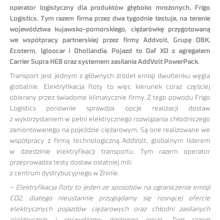
operator logistyczny dla produktów głęboko mrożonych, Frigo
Logistics. Tym razem firma przez dwa tygodnie testuje, na terenie
województwa kujawsko-pomorskiego, ciężarówkę przygotowaną
we współpracy partnerskiej przez firmy Addvolt, Grupę DBK,
Ecoterm, Igloocar i Dhollandia. Pojazd to Daf XD z agregatem
Carrier Supra HE8 oraz systemem zasilania AddVolt PowerPack.
Transport jest jednym z głównych źródeł emisji dwutlenku węgla
globalnie. Elektryfikacja floty to więc kierunek coraz częściej
obierany przez świadome klimatycznie firmy. Z tego powodu Frigo
Logistics ponownie sprawdza opcje realizacji dostaw
z wykorzystaniem w pełni elektrycznego rozwiązania chłodniczego
zamontowanego na pojeździe ciężarowym. Są one realizowane we
współpracy z firmą technologiczną AddVolt, globalnym liderem
w dziedzinie elektryfikacji transportu. Tym razem operator
przeprowadza testy dostaw ostatniej mili
z centrum dystrybucyjnego w Żninie.
–
Elektryfikacja floty to jeden ze sposobów na ograniczenie emisji
CO2, dlatego nieustannie przyglądamy się rosnącej ofercie
elektrycznych pojazdów ciężarowych oraz chłodni zasilanych
elektrycznie i sprawdzamy dostępne opcje. Tym razem