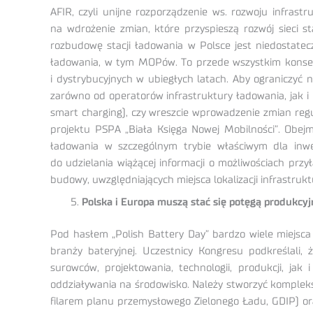
AFIR, czyli unijne rozporządzenie ws. rozwoju infrast
na wdrożenie zmian, które przyspieszą rozwój sieci s
rozbudowę stacji ładowania w Polsce jest niedostateczn
ładowania, w tym MOPów. To przede wszystkim konsekw
i dystrybucyjnych w ubiegłych latach. Aby ograniczyć
zarówno od operatorów infrastruktury ładowania, jak i O
smart charging), czy wreszcie wprowadzenie zmian reg
projektu PSPA „Biała Księga Nowej Mobilności”. Obejm
ładowania w szczególnym trybie właściwym dla inwes
do udzielania wiążącej informacji o możliwościach pr
budowy, uwzględniających miejsca lokalizacji infrastruk
Polska i Europa muszą stać się potęgą produkcy
Pod hasłem „Polish Battery Day” bardzo wiele miejsca
branży bateryjnej. Uczestnicy Kongresu podkreślali
surowców, projektowania, technologii, produkcji, j
oddziaływania na środowisko. Należy stworzyć kompleks
filarem planu przemysłowego Zielonego Ładu, GDIP) oraz