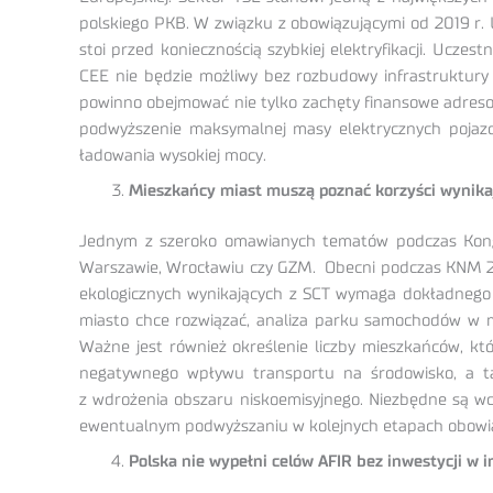
polskiego PKB. W związku z obowiązującymi od 2019 r.
stoi przed koniecznością szybkiej elektryfikacji. Ucz
CEE nie będzie możliwy bez rozbudowy infrastruktury 
powinno obejmować nie tylko zachęty finansowe adresow
podwyższenie maksymalnej masy elektrycznych pojazdów
ładowania wysokiej mocy.
Mieszkańcy miast muszą poznać korzyści wynikaj
Jednym z szeroko omawianych tematów podczas Kongres
Warszawie, Wrocławiu czy GZM. Obecni podczas KNM 202
ekologicznych wynikających z SCT wymaga dokładnego z
miasto chce rozwiązać, analiza parku samochodów w mi
Ważne jest również określenie liczby mieszkańców, kt
negatywnego wpływu transportu na środowisko, a ta
z wdrożenia obszaru niskoemisyjnego. Niezbędne są wcz
ewentualnym podwyższaniu w kolejnych etapach obowią
Polska nie wypełni celów AFIR bez inwestycji w 