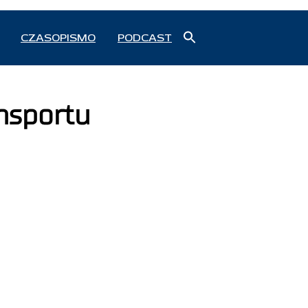
Search
CZASOPISMO
PODCAST
for:
Search Button
nsportu