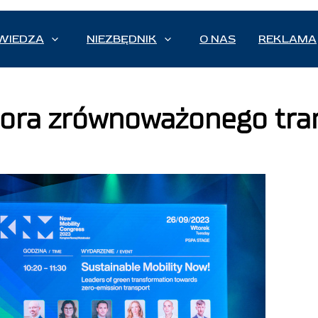
WIEDZA
NIEZBĘDNIK
O NAS
REKLAMA
tora zrównoważonego tra