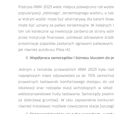
Podczas KNM 2023 wiele miejsca poświęcono roli wodoru,
popularyzacji „zielonego”, zeroemisyjnego wodoru, a t
w którym wodór może być alternatywą dla baterii litowo
może być uznany za paliwo zeroemisyjne. W kolejnych la
ten cel konieczne są inwestycje zarówno ze strony adm
przez instytucje finansowe, ponieważ odnawialne źród
prezentacje pojazdów zasilanych ogniwami paliwowymi
jak również autobusu Pilea H2.
Współpraca samorządów i biznesu kluczem do prz
Jednym z tematów przewodnich KNM 2023 była rozbud
największych miast odpowiadało za ok. 70% samochodó
prywatnych ładowarek komfortowego dostępu do usłu
lokalizacji oraz rodzajów stacji wchodzących w skład
wielostanowiskowe huby ładowania. Samorządy powinny 
za dzierżawę gruntów). W celu zapewnienia konkurenc
również instalować możliwie nowoczesne stacje (szczeg