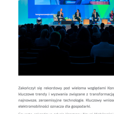
Zakończył się rekordowy pod wieloma względami Kongr
kluczowe trendy i wyzwania związane z transformacją
najnowsze, zeroemisyjne technologie. Kluczowy wniose
elektromobilności oznacza dla gospodarki.