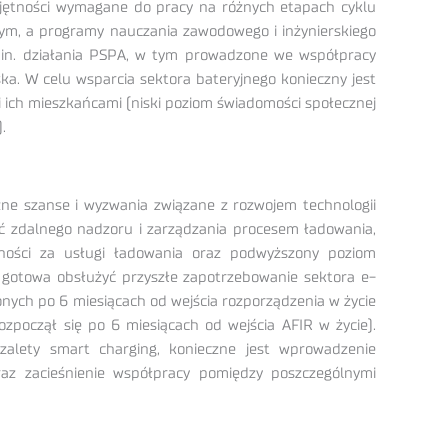
iejętności wymagane do pracy na różnych etapach cyklu
ym, a programy nauczania zawodowego i inżynierskiego
.in. działania PSPA, w tym prowadzone we współpracy
a. W celu wsparcia sektora bateryjnego konieczny jest
 ich mieszkańcami (niski poziom świadomości społecznej
).
zne szanse i wyzwania związane z rozwojem technologii
ść zdalnego nadzoru i zarządzania procesem ładowania,
tności za usługi ładowania oraz podwyższony poziom
e gotowa obsłużyć przyszłe zapotrzebowanie sektora e-
nych po 6 miesiącach od wejścia rozporządzenia w życie
zpoczął się po 6 miesiącach od wejścia AFIR w życie).
 zalety smart charging, konieczne jest wprowadzenie
raz zacieśnienie współpracy pomiędzy poszczególnymi