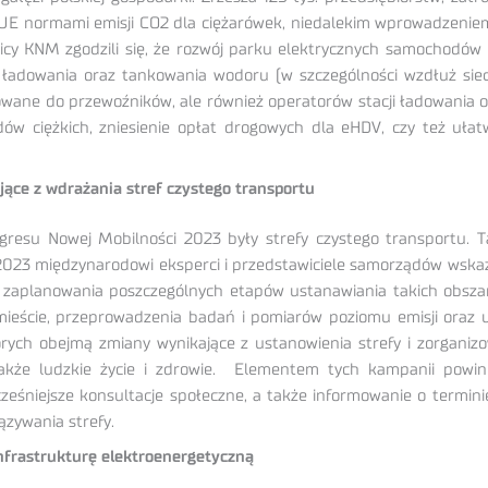
 UE normami emisji CO2 dla ciężarówek, niedalekim wprowadzeni
estnicy KNM zgodzili się, że rozwój parku elektrycznych samochodó
ładowania oraz tankowania wodoru (w szczególności wzdłuż siec
ane do przewoźników, ale również operatorów stacji ładowania or
 ciężkich, zniesienie opłat drogowych dla eHDV, czy też ułatwie
ące z wdrażania stref czystego transportu
u Nowej Mobilności 2023 były strefy czystego transportu. Tak
3 międzynarodowi eksperci i przedstawiciele samorządów wskazy
aplanowania poszczególnych etapów ustanawiania takich obszaró
eście, przeprowadzenia badań i pomiarów poziomu emisji oraz us
órych obejmą zmiany wynikające z ustanowienia strefy i zorganiz
kże ludzkie życie i zdrowie. Elementem tych kampanii powinn
eśniejsze konsultacje społeczne, a także informowanie o terminie
zywania strefy.
infrastrukturę elektroenergetyczną