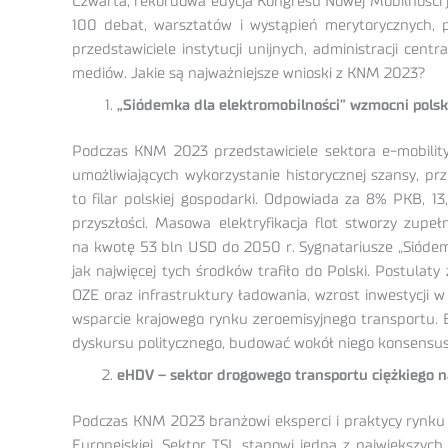
Czwarta, rekordowa edycja Kongresu Nowej Mobilności ju
100 debat, warsztatów i wystąpień merytorycznych, 
przedstawiciele instytucji unijnych, administracji cen
mediów. Jakie są najważniejsze wnioski z KNM 2023?
„Siódemka dla elektromobilności” wzmocni pols
Podczas KNM 2023 przedstawiciele sektora e-mobility 
umożliwiających wykorzystanie historycznej szansy, p
to filar polskiej gospodarki. Odpowiada za 8% PKB, 13
przyszłości. Masowa elektryfikacja flot stworzy zup
na kwotę 53 bln USD do 2050 r. Sygnatariusze „Siódemki
jak najwięcej tych środków trafiło do Polski. Postulat
OZE oraz infrastruktury ładowania, wzrost inwestycji w
wsparcie krajowego rynku zeroemisyjnego transportu. 
dyskursu politycznego, budować wokół niego konsensus
eHDV – sektor drogowego transportu ciężkiego n
Podczas KNM 2023 branżowi eksperci i praktycy rynku 
Europejskiej. Sektor TSL stanowi jedną z największych 