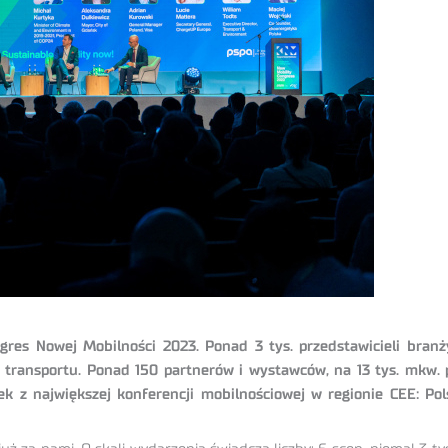
es Nowej Mobilności 2023. Ponad 3 tys. przedstawicieli branży
 transportu. Ponad 150 partnerów i wystawców, na 13 tys. mkw.
k z największej konferencji mobilnościowej w regionie CEE: Po