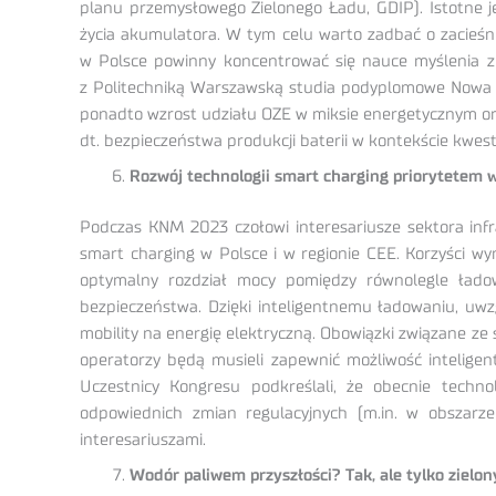
planu przemysłowego Zielonego Ładu, GDIP). Istotne j
życia akumulatora. W tym celu warto zadbać o zacieś
w Polsce powinny koncentrować się nauce myślenia z
z Politechniką Warszawską studia podyplomowe Nowa Mo
ponadto wzrost udziału OZE w miksie energetycznym ora
dt. bezpieczeństwa produkcji baterii w kontekście kwest
Rozwój technologii smart charging priorytetem 
Podczas KNM 2023 czołowi interesariusze sektora infr
smart charging w Polsce i w regionie CEE. Korzyści w
optymalny rozdział mocy pomiędzy równolegle ładow
bezpieczeństwa. Dzięki inteligentnemu ładowaniu, uwz
mobility na energię elektryczną. Obowiązki związane z
operatorzy będą musieli zapewnić możliwość inteligen
Uczestnicy Kongresu podkreślali, że obecnie techno
odpowiednich zmian regulacyjnych (m.in. w obszarze
interesariuszami.
Wodór paliwem przyszłości? Tak, ale tylko zielon