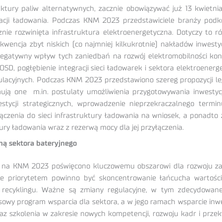
ruktury paliw alternatywnych, zacznie obowiązywać już 13 kwietn
tacji ładowania. Podczas KNM 2023 przedstawiciele branży podkreś
ie rozwinięta infrastruktura elektroenergetyczna. Dotyczy to rów
encja zbyt niskich (co najmniej kilkukrotnie) nakładów inwesty
 negatywny wpływ tych zaniedbań na rozwój elektromobilności kon
SD, pogłębienie integracji sieci ładowarek i sektora elektroenerg
ulacyjnych. Podczas KNM 2023 przedstawiono szereg propozycji 
ują one m.in. postulaty umożliwienia przygotowywania inwestycj
tycji strategicznych, wprowadzenie nieprzekraczalnego termin
zyłączenia do sieci infrastruktury ładowania na wniosek, a ponad
tury ładowania wraz z rezerwą mocy dla jej przyłączenia.
jną sektora bateryjnego
 na KNM 2023 poświęcono kluczowemu obszarowi dla rozwoju zarówn
, że priorytetem powinno być skoncentrowanie łańcucha wartośc
ak i recyklingu. Ważne są zmiany regulacyjne, w tym zdecydow
owy program wsparcia dla sektora, a w jego ramach wsparcie inwes
 szkolenia w zakresie nowych kompetencji, rozwoju kadr i przekwal