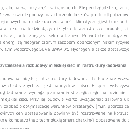
 jako paliwa przyszłości w transporcie. Eksperci zgodzili się, że
akże zwiększenie podaży oraz obniżenie kosztów produkcji pojazd
-jonowych na drodze do neutralności klimatycznej jest transport ci
tach Europa będzie dążyć nie tylko do wzrostu skali produkcji zi
inistracji publicznej, jak i sektora biznesu. Ponadto technologi
ła energii są nieograniczonym zasobem, obarczonym niskim ryzyk
, w tym wodorowego SUVa BMW iX5 Hydrogen, a także dostawczyc
yspieszenia rozbudowy miejskiej sieci infrastruktury ładowania
owana miejskiej infrastruktury ładowania. To kluczowe wyzwan
w elektrycznych zarejestrowanych w Polsce. Eksperci wskazywa
g ładowania wymaga planowania strategicznego na poziomie r
 miejskiej sieci. Przy jej budowie warto uwzględniać zarówno 
zadbać o optymalizację warunków przetargów (m.in. poprzez zap
yjnych cen postępowania powinny być rozstrzygane na korzyść 
ólnie kompatybilne z technologią smart charging), dopasowane do