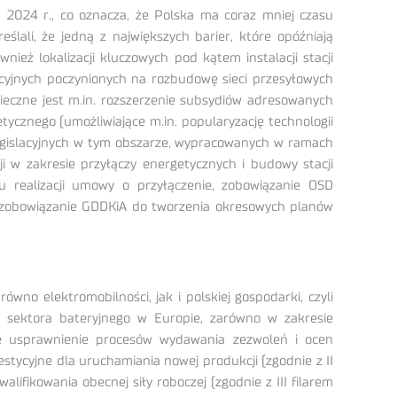
ia 2024 r., co oznacza, że Polska ma coraz mniej czasu
lali, że jedną z największych barier, które opóźniają
nież lokalizacji kluczowych pod kątem instalacji stacji
cyjnych poczynionych na rozbudowę sieci przesyłowych
ieczne jest m.in. rozszerzenie subsydiów adresowanych
etycznego (umożliwiające m.in. popularyzację technologii
legislacyjnych w tym obszarze, wypracowanych w ramach
i w zakresie przyłączy energetycznych i budowy stacji
u realizacji umowy o przyłączenie, zobowiązanie OSD
to zobowiązanie GDDKiA do tworzenia okresowych planów
o elektromobilności, jak i polskiej gospodarki, czyli
i sektora bateryjnego w Europie, zarówno w zakresie
ane usprawnienie procesów wydawania zezwoleń i ocen
tycyjne dla uruchamiania nowej produkcji (zgodnie z II
ifikowania obecnej siły roboczej (zgodnie z III filarem