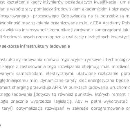
est kształcenie kadry inżynierów posiadających kwalifikacje i um
nianie współpracy pomiędzy środowiskiem akademickim i biznesow
integrowanego i procesowego. Odpowiedzią na te potrzeby są m
bilność oraz szkolenia organizowane m.in. z EBA Academy Polsk
z większa intensywność komunikacji zarówno z samorządami, jak i
ii środowiskowych często opóźnia realizację niezbędnych inwestycji
w sektorze infrastruktury ładowania
astruktury ładowania omówili regulacyjne, rynkowe i technologic
ynikające z zastosowania tego rozwiązania obejmują m.in. możliwo
anymi samochodami elektrycznymi, ułatwione rozliczanie pła
ględniającemu m.in. dynamiczne taryfy, sieć energetyczna będzi
e smart charging przewiduje AFIR. W punktach ładowania uruchomio
tnego ładowania (dotyczy to również punktów, których remont ro
logia znacznie wyprzedza legislację. Aby w pełni wykorzystać
 taryf), optymalizacja rozwiązań w zakresie oprogramowania o
y