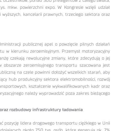
ys. uczestników, ponad 300 prelegentów z całego świata,
s. mkw. powierzchni expo. W Kongresie wzięli udział
i wyższych, kancelarii prawnych, trzeciego sektora oraz
nistracji publicznej apel o powzięcie pilnych działań
ortu w kierunku zeroemisyjnym. Przemysł motoryzacyjny
anżę czekają rewolucyjne zmiany, które zdecydują o jej
 w obszarze zeroemisyjnego transportu szacowana jest
ubliczną na czele powinni dołożyć wszelkich starań, aby
odący hub produkcyjny sektora elektromobilności, rozwój
transportowych, kształcenie wykwalifikowanych kadr oraz
oryzacyjnego należy wyprowadzić poza zakres bieżącego
 oraz rozbudowy infrastruktury ładowania
 pozycję lidera drogowego transportu ciężkiego w Unii
rudniających około 750 tys. osób, które generują ok. 7%