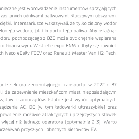
 konieczne jest wprowadzenie instrumentów sprzyjających
ów zasilanych ogniwami paliwowymi. Kluczowym obszarem,
ężki. Interesariusze wskazywali, że tylko zielony wodór
elonego wodoru, jak i importu tego paliwa. Aby osiągnąć
a wodoru pochodzącego z OZE może być chętnie wspierana
iem finansowym. W strefie expo KNM odbyły się również
h Iveco eDaily FCEV oraz Renault Master Van H2-Tech,
ie sektora zeroemisyjnego transportu: w 2022 r. 37
li, że zapewnienie mieszkańcom miast nieposiadającym
ządów i samorządów. Istotne jest wybór optymalnych
urządzenia AC, DC (w tym ładowarki ultraszybkie) oraz
ewnienie możliwie atrakcyjnych i przejrzystych stawek
więcej niż jednego operatora (optymalnie 2-3). Warto
 oczekiwań przyszłych i obecnych kierowców EV.