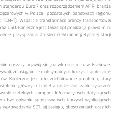
em standardu Euro 7 oraz rozporządzeniem AFIR, branża
w ciężarowych w Polsce i pozostałych państwach regionu
i TEN-T). Wsparcie transformacji branży transportowej
az OSD. Konieczna jest także optymalizacja prawa m.in.
nie przyłączania do sieci elektroenergetycznej stacji
ie obszary pojawią się już wkrótce m.in. w Krakowie,
wali, że osiągnięcie maksymalnych korzyści społeczno-
w. Konieczne jest m.in. zdefiniowanie problemu, który
talenie głównych źródeł a także skali zanieczyszczeń.
owanie rzetelnych kampanii informacyjnych dotyczących
o być opisanie spodziewanych korzyści wynikających
 wprowadzenia SCT, jej zasięgu, obostrzeniach oraz ich