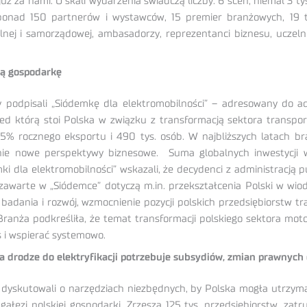
ż za nami. O skali wydarzenia świadczą liczby: 6 scen, niemal 3 t
ponad 150 partnerów i wystawców, 15 premier branżowych, 19 ty
tralnej i samorządowej, ambasadorzy, reprezentanci biznesu, uczeln
ką gospodarkę
podpisali „Siódemkę dla elektromobilności” – adresowany do admi
rzed którą stoi Polska w związku z transformacją sektora transp
,5% rocznego eksportu i 490 tys. osób. W najbliższych latach br
ełnie nowe perspektywy biznesowe. Suma globalnych inwestycji
 dla elektromobilności” wskazali, że decydenci z administracją p
y zawarte w „Siódemce” dotyczą m.in. przekształcenia Polski w wi
 badania i rozwój, wzmocnienie pozycji polskich przedsiębiorstw 
Branża podkreśliła, że temat transformacji polskiego sektora mot
 i wspierać systemowo.
a drodze do elektryfikacji potrzebuje subsydiów, zmian prawnych
dyskutowali o narzędziach niezbędnych, by Polska mogła utrzymać
gałęzi polskiej gospodarki. Zrzesza 125 tys. przedsiębiorstw, zat