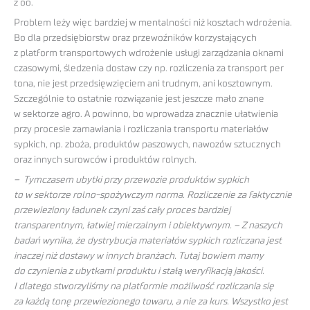
z oo.
Problem leży więc bardziej w mentalności niż kosztach wdrożenia.
Bo dla przedsiębiorstw oraz przewoźników korzystających
z platform transportowych wdrożenie usługi zarządzania oknami
czasowymi, śledzenia dostaw czy np. rozliczenia za transport per
tona, nie jest przedsięwzięciem ani trudnym, ani kosztownym.
Szczególnie to ostatnie rozwiązanie jest jeszcze mało znane
w sektorze agro. A powinno, bo wprowadza znacznie ułatwienia
przy procesie zamawiania i rozliczania transportu materiałów
sypkich, np. zboża, produktów paszowych, nawozów sztucznych
oraz innych surowców i produktów rolnych.
– Tymczasem ubytki przy przewozie produktów sypkich
to w sektorze rolno-spożywczym norma. Rozliczenie za faktycznie
przewieziony ładunek czyni zaś cały proces bardziej
transparentnym, łatwiej mierzalnym i obiektywnym. – Z naszych
badań wynika, że dystrybucja materiałów sypkich rozliczana jest
inaczej niż dostawy w innych branżach. Tutaj bowiem mamy
do czynienia z ubytkami produktu i stałą weryfikacją jakości.
I dlatego stworzyliśmy na platformie możliwość rozliczania się
za każdą tonę przewiezionego towaru, a nie za kurs. Wszystko jest