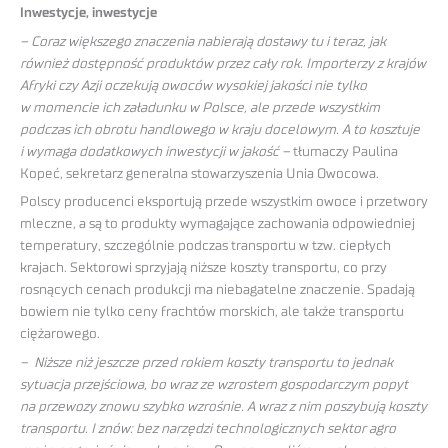
Inwestycje, inwestycje
– Coraz większego znaczenia nabierają dostawy tu i teraz, jak
również dostępność produktów przez cały rok. Importerzy z krajów
Afryki czy Azji oczekują owoców wysokiej jakości nie tylko
w momencie ich załadunku w Polsce, ale przede wszystkim
podczas ich obrotu handlowego w kraju docelowym. A to kosztuje
i wymaga dodatkowych inwestycji w jakość –
tłumaczy Paulina
Kopeć, sekretarz generalna stowarzyszenia Unia Owocowa.
Polscy producenci eksportują przede wszystkim owoce i przetwory
mleczne, a są to produkty wymagające zachowania odpowiedniej
temperatury, szczególnie podczas transportu w tzw. ciepłych
krajach. Sektorowi sprzyjają niższe koszty transportu, co przy
rosnących cenach produkcji ma niebagatelne znaczenie. Spadają
bowiem nie tylko ceny frachtów morskich, ale także transportu
ciężarowego.
– Niższe niż jeszcze przed rokiem koszty transportu to jednak
sytuacja przejściowa, bo wraz ze wzrostem gospodarczym popyt
na przewozy znowu szybko wzrośnie. A wraz z nim poszybują koszty
transportu. I znów: bez narzędzi technologicznych sektor agro