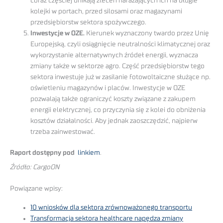
coraz częściej unikają zleceń narażających ich na długie
kolejki w portach, przed silosami oraz magazynami
przedsiębiorstw sektora spożywczego.
Inwestycje w OZE.
Kierunek wyznaczony twardo przez Unię
Europejską, czyli osiągnięcie neutralności klimatycznej oraz
wykorzystanie alternatywnych źródeł energii, wyznacza
zmiany także w sektorze agro. Część przedsiębiorstw tego
sektora inwestuje już w zasilanie fotowoltaiczne służące np.
oświetleniu magazynów i placów. Inwestycje w OZE
pozwalają także ograniczyć koszty związane z zakupem
energii elektrycznej, co przyczynia się z kolei do obniżenia
kosztów działalności. Aby jednak zaoszczędzić, najpierw
trzeba zainwestować.
Raport dostępny pod
linkiem
.
Źródło: CargoON
Powiązane wpisy:
10 wniosków dla sektora zrównoważonego transportu
Transformacja sektora healthcare napędza zmiany