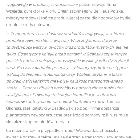
węglowego w produkcji i transporcie –
podsumowuje Ilona
Wzgarda, dyrektorka Pionu Organizacyjnego w De Heus Polska,
międzynarodowej spółce produkującej pasze dla hodowców bydła,
drobiu i trzody chlewnej.
– Temperatura i czas dostawy produktów odgrywają w sektorze
produkcji żywności kluczową rolę. W szczególności dotyczy
to dystrybucji warzyw, owoców oraz produktów mięsnych, ale nie
tylko. Gigantyczne kolejki przed portami w Gdańsku czy w innych
polskich portach pokazują np. wszystkie wąskie gardła dystrybucji
zboż. Bo czas załadunku pszenicy czy kukurydzy, które następnie
trafiają do Niemiec, Holandii, Szwecji, Wielkiej Brytanii, a także
do krajów afrykańskich ma wpływ na jakość transportowanego
zboża. – Podczas długich postojów w portach zboże może ulec
zawilgoceniu. Powoduje to kolejne komplikacje w obsłudze
ładunków i dotrzymaniu warunków kontraktu –
mówi Tomasz
Okoński, szef logistyki w Osadkowski sp.z oo. Firma dostarcza
plantatorom nawozy sztuczne oraz środki ochrony roślin, zajmuje
się także skupem płodów rolnych.
Co można w takim przypadku zrobić? Wprowadzić chociażby
awizację dostaw, a także usługę śledzenia transportu, aby sprawnie