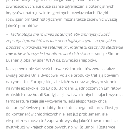
podsumowuje zagrożenia dla globalnych łańcuchów
żywnościowych, ale duże szanse ograniczenia potencjalnych
kryzysów upatruje w inteligentnych rozwiązaniach. Dzięki
rozwiązaniom technologicznym można także zapewnić wyższą
jakość produktów.
– Technologia ma również potencjał, aby zmniejszyć ilość
zepsutych produktów w łańcuchu logistycznym – na przykład
poprzez wykorzystanie telematyki i internetu rzeczy do śledzenia
towarów w tranzycie i monitorowania ich stanu – d
odaje Simon
Lusher, globalny lider WTW ds. żywności i napojów.
Na zapewnienie świeżości i trwałości produktów zwraca także
uwagę polska Unia Owocowa. Polskie produkty trafiają bowiem
na rynek Unii Europejskiej, ale także w coraz większym stopniu
na rynki azjatyckie, do Egiptu, Jordanii, Zjednoczonych Emiratów
Arabskich oraz Arabii Saudyjskiej. I w tzw. ciepłych krajach wysoka
temperatura staje się wyzwaniem, jeśli eksporterzy chcą
dostarczyć świeże produkty do ostatecznego odbiorcy. Dostęp
do kontenerów chłodniczych nie jest już problemem, ale
eksporterzy muszą też zapewnić wysoką jakość towaru podczas
dystrybucji w krajach docelowych, np. w Kolumbii i Kostaryce.