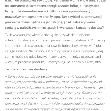
trzech lat prawdziwą rewolucję. Pandemia, wojna w Ukrainie, susza
na kontynencie, wzrost cen energii, wysoka inflacja – wszystkie
te czynniki skumulowane w krótkim czasie spowodowały
prawdziwy armagedon w branży agro. Bez szybkiej automatyzacji
procesów chaos będzie się jednak pogłębiał. Jakie wyzwania
czekają w najbliższych miesiącach i kwartałach łańcuchy dostaw?
Tych wyzwań jest wiele, a różnią się oczywiście miejscem
w łańcuchu dostaw i rodzajem prowadzonej działalności. Można się
jednak pokusić o wspólny mianownik, który dotyczy wyzwań dla
całego sektora. Na pewno jest nim cyfryzacja sieci dystrybucyjnej,
co nie może się udać bez wymiany danych między uczestnikami
w całym procesie produkcji i dystrybucji. To jednak nie wszystko.
Temperatura i czas dostawy
– Ceny i dostępność surowców, koszty energii i poszukiwanie
stabilnych partnerów do współpracy, to tylko niektóre z wyzwań,
które stoją przed przedsiębiorstwami w branży agro. Kolejnym jest
brak przewidywalności, w którym wciąż uczymy się funkcjonować
na przestrzeni ostatnich lat. Trzeba po prostu odnaleźć się w tej
rzeczywistości. Ale pamiętamy także o konieczności dostosowania
się do zasad zrównoważonego rozwoju oraz ograniczenia śladu