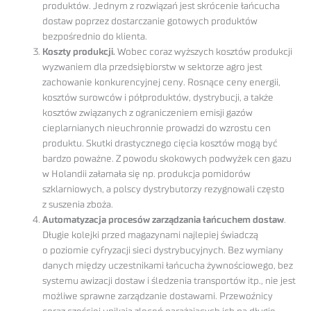
produktów. Jednym z rozwiązań jest skrócenie łańcucha
dostaw poprzez dostarczanie gotowych produktów
bezpośrednio do klienta.
Koszty produkcji.
Wobec coraz wyższych kosztów produkcji
wyzwaniem dla przedsiębiorstw w sektorze agro jest
zachowanie konkurencyjnej ceny. Rosnące ceny energii,
kosztów surowców i półproduktów, dystrybucji, a także
kosztów związanych z ograniczeniem emisji gazów
cieplarnianych nieuchronnie prowadzi do wzrostu cen
produktu. Skutki drastycznego cięcia kosztów mogą być
bardzo poważne. Z powodu skokowych podwyżek cen gazu
w Holandii załamała się np. produkcja pomidorów
szklarniowych, a polscy dystrybutorzy rezygnowali często
z suszenia zboża.
Automatyzacja procesów zarządzania łańcuchem dostaw
.
Długie kolejki przed magazynami najlepiej świadczą
o poziomie cyfryzacji sieci dystrybucyjnych. Bez wymiany
danych między uczestnikami łańcucha żywnościowego, bez
systemu awizacji dostaw i śledzenia transportów itp., nie jest
możliwe sprawne zarządzanie dostawami. Przewoźnicy