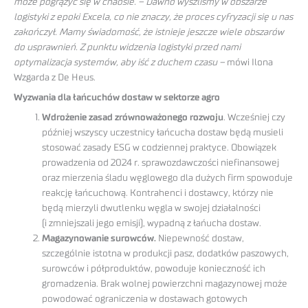
może pogrążyć się w chaosie. – Dawno wyszliśmy w obszarze
logistyki z epoki Excela, co nie znaczy, że proces cyfryzacji się u nas
zakończył. Mamy świadomość, że istnieje jeszcze wiele obszarów
do usprawnień. Z punktu widzenia logistyki przed nami
optymalizacja systemów, aby iść z duchem czasu –
mówi Ilona
Wzgarda z De Heus.
Wyzwania dla łańcuchów dostaw w sektorze agro
Wdrożenie zasad zrównoważonego rozwoju
. Wcześniej czy
później wszyscy uczestnicy łańcucha dostaw będą musieli
stosować zasady ESG w codziennej praktyce. Obowiązek
prowadzenia od 2024 r. sprawozdawczości niefinansowej
oraz mierzenia śladu węglowego dla dużych firm spowoduje
reakcję łańcuchową. Kontrahenci i dostawcy, którzy nie
będą mierzyli dwutlenku węgla w swojej działalności
(i zmniejszali jego emisji), wypadną z łańucha dostaw.
Magazynowanie surowców.
Niepewność dostaw,
szczególnie istotna w produkcji pasz, dodatków paszowych,
surowców i półproduktów, powoduje konieczność ich
gromadzenia. Brak wolnej powierzchni magazynowej może
powodować ograniczenia w dostawach gotowych