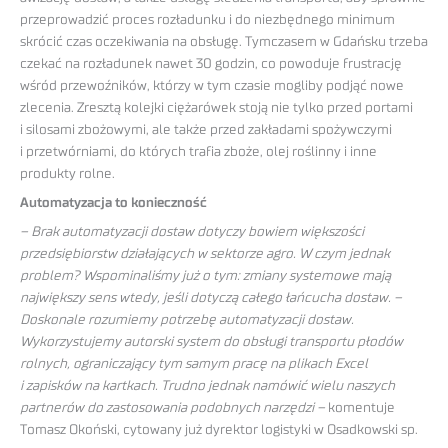
przeprowadzić proces rozładunku i do niezbędnego minimum
skrócić czas oczekiwania na obsługę. Tymczasem w Gdańsku trzeba
czekać na rozładunek nawet 30 godzin, co powoduje frustrację
wśród przewoźników, którzy w tym czasie mogliby podjąć nowe
zlecenia. Zresztą kolejki ciężarówek stoją nie tylko przed portami
i silosami zbożowymi, ale także przed zakładami spożywczymi
i przetwórniami, do których trafia zboże, olej roślinny i inne
produkty rolne.
Automatyzacja to konieczność
– Brak automatyzacji dostaw dotyczy bowiem większości
przedsiębiorstw działających w sektorze agro. W czym jednak
problem? Wspominaliśmy już o tym: zmiany systemowe mają
największy sens wtedy, jeśli dotyczą całego łańcucha dostaw. –
Doskonale rozumiemy potrzebę automatyzacji dostaw.
Wykorzystujemy autorski system do obsługi transportu płodów
rolnych, ograniczający tym samym pracę na plikach Excel
i zapisków na kartkach. Trudno jednak namówić wielu naszych
partnerów do zastosowania podobnych narzędzi –
komentuje
Tomasz Okoński, cytowany już dyrektor logistyki w Osadkowski sp.