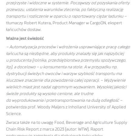
przejrzyste i widoczne w systemie. Począwszy od pozyskania oferty
przewozu, ustalenia warunków zlecenia, po faktyczną realizację
transportu i rozliczenie w oparciu o raportowany ciężar ładunku –
tłumaczy Robert Kutera
,
Product Manager w CargoON, ekspert
łańcuchów dostaw.
Ważna jest świeżość
– Automatyzacja procesów i wdrożenia usprawniające pracę całego
łańcucha są niezbędne, aby produkty znalazły się jak najszybciej
u producenta (rolnika, przedsiębiorstwa przemysłu spożywczego,
itp), a docelowo – u konsumenta na stole. A w przypadku np.
dystrybucji świeżych owoców i warzyw szybkość transportu ma
kluczowe znaczenie dla powodzenia całej operacji. – Wyżywienie
wielkich miast jest nadal ogromnym wyzwaniem. Wysokiej jakości
świeże produkty są wysoko cenione, ale trudne
do wyprodukowania i przetransportowania na dużą odległość –
potwierdza prof. Woody Maijers z Inholland University of Applied
Science.
Zwraca także na to uwagę Food, Beverage and Agriculture Supply
Chain Risk Report z marca 2023 (autor: WTW). Raport