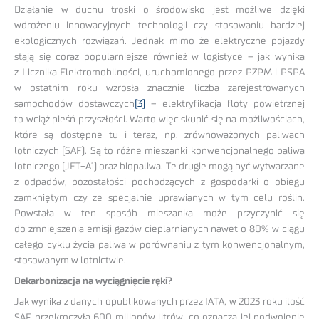
Działanie w duchu troski o środowisko jest możliwe dzięki
wdrożeniu innowacyjnych technologii czy stosowaniu bardziej
ekologicznych rozwiązań. Jednak mimo że elektryczne pojazdy
stają się coraz popularniejsze również w logistyce – jak wynika
z Licznika Elektromobilności, uruchomionego przez PZPM i PSPA
w ostatnim roku wzrosła znacznie liczba zarejestrowanych
samochodów dostawczych
[3]
– elektryfikacja floty powietrznej
to wciąż pieśń przyszłości. Warto więc skupić się na możliwościach,
które są dostępne tu i teraz, np. zrównoważonych paliwach
lotniczych (SAF). Są to różne mieszanki konwencjonalnego paliwa
lotniczego (JET-A1) oraz biopaliwa. Te drugie mogą być wytwarzane
z odpadów, pozostałości pochodzących z gospodarki o obiegu
zamkniętym czy ze specjalnie uprawianych w tym celu roślin.
Powstała w ten sposób mieszanka może przyczynić się
do zmniejszenia emisji gazów cieplarnianych nawet o 80% w ciągu
całego cyklu życia paliwa w porównaniu z tym konwencjonalnym,
stosowanym w lotnictwie.
Dekarbonizacja na wyciągnięcie ręki?
Jak wynika z danych opublikowanych przez IATA, w 2023 roku ilość
SAF przekroczyła 600 milionów litrów, co oznacza jej podwojenie