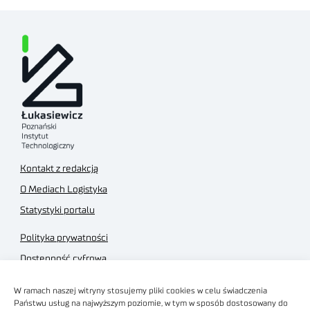
Kontakt z redakcją
O Mediach Logistyka
Statystyki portalu
Polityka prywatności
Dostępność cyfrowa
Regulamin Portalu
W ramach naszej witryny stosujemy pliki cookies w celu świadczenia
Regulamin sklepu
Państwu usług na najwyższym poziomie, w tym w sposób dostosowany do