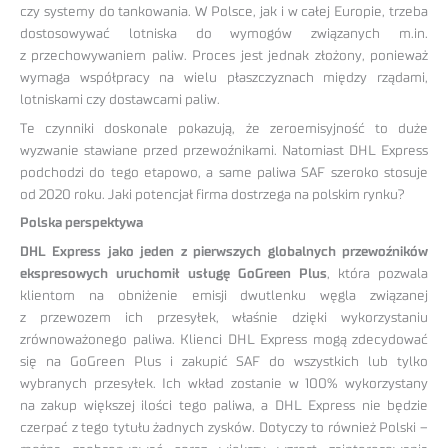
czy systemy do tankowania. W Polsce, jak i w całej Europie, trzeba
dostosowywać lotniska do wymogów związanych m.in.
z przechowywaniem paliw. Proces jest jednak złożony, ponieważ
wymaga współpracy na wielu płaszczyznach między rządami,
lotniskami czy dostawcami paliw.
Te czynniki doskonale pokazują, że zeroemisyjność to duże
wyzwanie stawiane przed przewoźnikami. Natomiast DHL Express
podchodzi do tego etapowo, a same paliwa SAF szeroko stosuje
od 2020 roku. Jaki potencjał firma dostrzega na polskim rynku?
Polska perspektywa
DHL Express jako jeden z pierwszych globalnych przewoźników
ekspresowych uruchomił usługę GoGreen Plus
, która pozwala
klientom na obniżenie emisji dwutlenku węgla związanej
z przewozem ich przesyłek, właśnie dzięki wykorzystaniu
zrównoważonego paliwa. Klienci DHL Express mogą zdecydować
się na GoGreen Plus i zakupić SAF do wszystkich lub tylko
wybranych przesyłek. Ich wkład zostanie w 100% wykorzystany
na zakup większej ilości tego paliwa, a DHL Express nie będzie
czerpać z tego tytułu żadnych zysków. Dotyczy to również Polski –