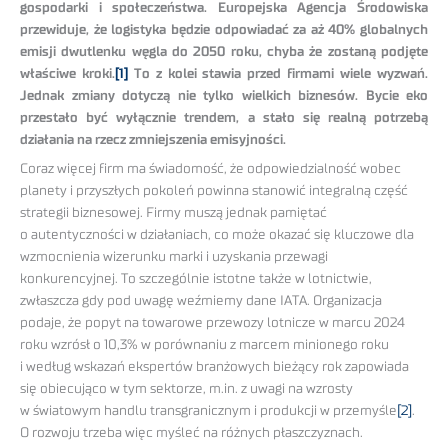
gospodarki i społeczeństwa. Europejska Agencja Środowiska
przewiduje, że logistyka będzie odpowiadać za aż 40% globalnych
emisji dwutlenku węgla do 2050 roku, chyba że zostaną podjęte
właściwe kroki.
[1]
To z kolei stawia przed firmami wiele wyzwań.
Jednak zmiany dotyczą nie tylko wielkich biznesów. Bycie eko
przestało być wyłącznie trendem, a stało się realną potrzebą
działania na rzecz zmniejszenia emisyjności.
Coraz więcej firm ma świadomość, że odpowiedzialność wobec
planety i przyszłych pokoleń powinna stanowić integralną część
strategii biznesowej. Firmy muszą jednak pamiętać
o autentyczności w działaniach, co może okazać się kluczowe dla
wzmocnienia wizerunku marki i uzyskania przewagi
konkurencyjnej. To szczególnie istotne także w lotnictwie,
zwłaszcza gdy pod uwagę weźmiemy dane IATA. Organizacja
podaje, że popyt na towarowe przewozy lotnicze w marcu 2024
roku wzrósł o 10,3% w porównaniu z marcem minionego roku
i według wskazań ekspertów branżowych bieżący rok zapowiada
się obiecująco w tym sektorze, m.in. z uwagi na wzrosty
w światowym handlu transgranicznym i produkcji w przemyśle
[2]
.
O rozwoju trzeba więc myśleć na różnych płaszczyznach.