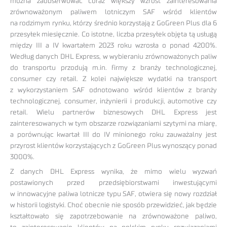
można zaobserwować coraz większy wzrost zainteresowania
zrównoważonym paliwem lotniczym SAF wśród klientów
na rodzimym rynku, którzy średnio korzystają z GoGreen Plus dla 6
przesyłek miesięcznie. Co istotne, liczba przesyłek objęta tą usługą
między III a IV kwartałem 2023 roku wzrosła o ponad 4200%.
Według danych DHL Express, w wybieraniu zrównoważonych paliw
do transportu przodują m.in. firmy z branży technologicznej,
consumer czy retail. Z kolei największe wydatki na transport
z wykorzystaniem SAF odnotowano wśród klientów z branży
technologicznej, consumer, inżynierii i produkcji, automotive czy
retail. Wielu partnerów biznesowych DHL Express jest
zainteresowanych w tym obszarze rozwiązaniami szytymi na miarę,
a porównując kwartał III do IV minionego roku zauważalny jest
przyrost klientów korzystających z GoGreen Plus wynoszący ponad
3000%.
Z danych DHL Express wynika, że mimo wielu wyzwań
postawionych przed przedsiębiorstwami inwestującymi
w innowacyjne paliwa lotnicze typu SAF, otwiera się nowy rozdział
w historii logistyki. Choć obecnie nie sposób przewidzieć, jak będzie
kształtowało się zapotrzebowanie na zrównoważone paliwo,