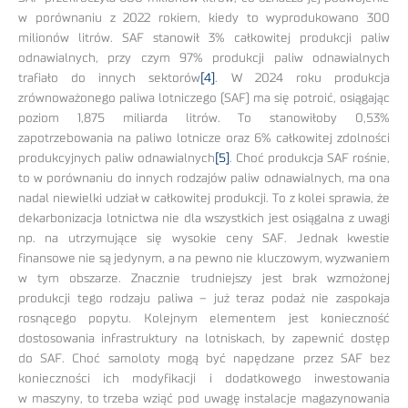
w porównaniu z 2022 rokiem, kiedy to wyprodukowano 300
milionów litrów. SAF stanowił 3% całkowitej produkcji paliw
odnawialnych, przy czym 97% produkcji paliw odnawialnych
trafiało do innych sektorów
[4]
. W 2024 roku produkcja
zrównoważonego paliwa lotniczego (SAF) ma się potroić, osiągając
poziom 1,875 miliarda litrów. To stanowiłoby 0,53%
zapotrzebowania na paliwo lotnicze oraz 6% całkowitej zdolności
produkcyjnych paliw odnawialnych
[5]
. Choć produkcja SAF rośnie,
to w porównaniu do innych rodzajów paliw odnawialnych, ma ona
nadal niewielki udział w całkowitej produkcji. To z kolei sprawia, że
dekarbonizacja lotnictwa nie dla wszystkich jest osiągalna z uwagi
np. na utrzymujące się wysokie ceny SAF. Jednak kwestie
finansowe nie są jedynym, a na pewno nie kluczowym, wyzwaniem
w tym obszarze. Znacznie trudniejszy jest brak wzmożonej
produkcji tego rodzaju paliwa – już teraz podaż nie zaspokaja
rosnącego popytu. Kolejnym elementem jest konieczność
dostosowania infrastruktury na lotniskach, by zapewnić dostęp
do SAF. Choć samoloty mogą być napędzane przez SAF bez
konieczności ich modyfikacji i dodatkowego inwestowania
w maszyny, to trzeba wziąć pod uwagę instalacje magazynowania