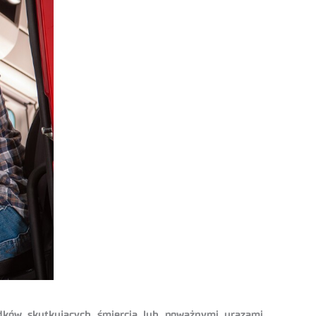
adków skutkujących śmiercią lub poważnymi urazami.