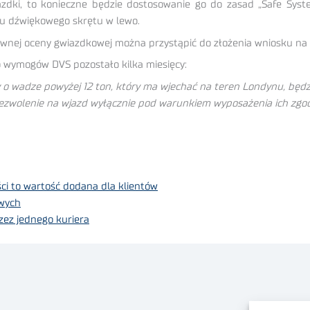
azdki, to konieczne będzie dostosowanie go do zasad „Safe Syste
mu dźwiękowego skrętu w lewo.
wnej oceny gwiazdkowej można przystąpić do złożenia wniosku na 
 wymogów DVS pozostało kilka miesięcy:
 o wadze powyżej 12 ton, który ma wjechać na teren Londynu, będ
ezwolenie na wjazd wyłącznie pod warunkiem wyposażenia ich zgo
ci to wartość dodana dla klientów
wych
rzez jednego kuriera