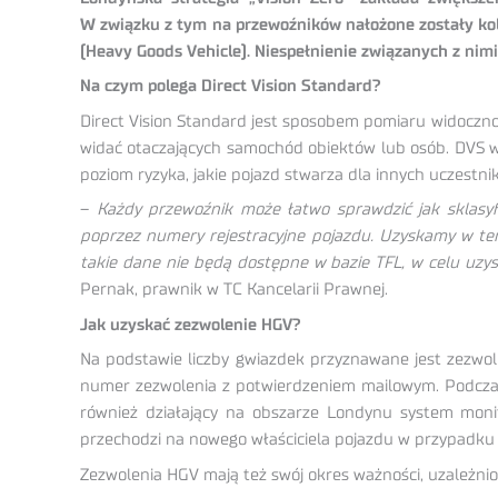
W związku z tym na przewoźników nałożone zostały kol
(Heavy Goods Vehicle). Niespełnienie związanych z ni
Na czym polega Direct Vision Standard?
Direct Vision Standard jest sposobem pomiaru widoczno
widać otaczających samochód obiektów lub osób. DVS w
poziom ryzyka, jakie pojazd stwarza dla innych uczestn
–
Każdy przewoźnik może łatwo sprawdzić jak sklasyf
poprzez numery rejestracyjne pojazdu. Uzyskamy w te
takie dane nie będą dostępne w bazie TFL, w celu uzy
Pernak, prawnik w TC Kancelarii Prawnej.
Jak uzyskać zezwolenie HGV?
Na podstawie liczby gwiazdek przyznawane jest zezwol
numer zezwolenia z potwierdzeniem mailowym. Podczas 
również działający na obszarze Londynu system monito
przechodzi na nowego właściciela pojazdu w przypadku 
Zezwolenia HGV mają też swój okres ważności, uzależni