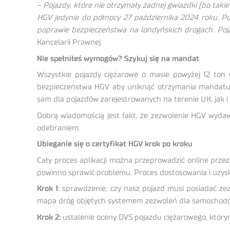
–
Pojazdy, które nie otrzymały żadnej gwiazdki (bo taki
HGV jedynie do północy 27 października 2024 roku. Po 
poprawie bezpieczeństwa na londyńskich drogach. Poja
Kancelarii Prawnej.
Nie spełniłeś wymogów? Szykuj się na mandat
Wszystkie pojazdy ciężarowe o masie powyżej 12 ton
bezpieczeństwa HGV aby uniknąć otrzymania mandatu. Z
sam dla pojazdów zarejestrowanych na terenie UK, jak i
Dobrą wiadomością jest fakt, że zezwolenie HGV wyda
odebraniem.
Ubieganie się o certyfikat HGV krok po kroku
Cały proces aplikacji można przeprowadzić online prze
powinno sprawić problemu. Proces dostosowania i uzy
Krok 1
: sprawdzenie, czy nasz pojazd musi posiadać z
mapa dróg objętych systemem zezwoleń dla samochodó
Krok 2:
ustalenie oceny DVS pojazdu ciężarowego, któr