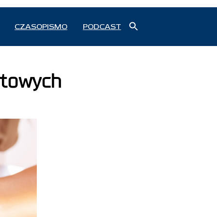
Search
CZASOPISMO
PODCAST
for:
Search Button
rtowych