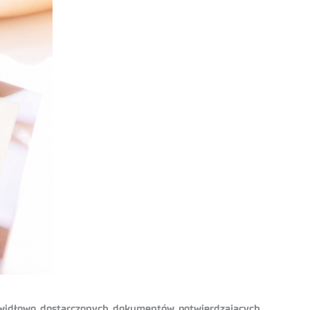
rawidłowo dostarczonych dokumentów potwierdzających