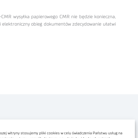
 e-CMR wysyłka papierowego CMR nie będzie konieczna,
ki elektroniczny obieg dokumentów zdecydowanie ułatwi
Polityka prywatności
Dostępność cyfrowa
zej witryny stosujemy pliki cookies w celu świadczenia Państwu usług na