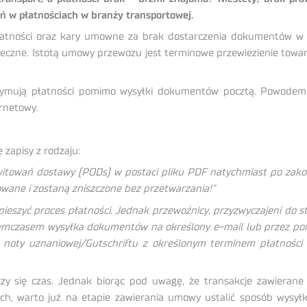
eń w płatnościach w branży transportowej.
atności oraz kary umowne za brak dostarczenia dokumentów w o
kuteczne. Istotą umowy przewozu jest terminowe przewiezienie tow
trzymują płatności pomimo wysyłki dokumentów pocztą. Powode
ernetowy.
 zapisy z rodzaju:
witowań dostawy (PODs) w postaci pliku PDF natychmiast po zak
owane i zostaną zniszczone bez przetwarzania!”
pieszyć proces płatności. Jednak przewoźnicy, przyzwyczajeni do 
Tymczasem wysyłka dokumentów na określony e-mail lub przez po
a noty uznaniowej/Gutschriftu z określonym terminem płatności
iczy się czas. Jednak biorąc pod uwagę, że transakcje zawieran
ch, warto już na etapie zawierania umowy ustalić sposób wysyłki