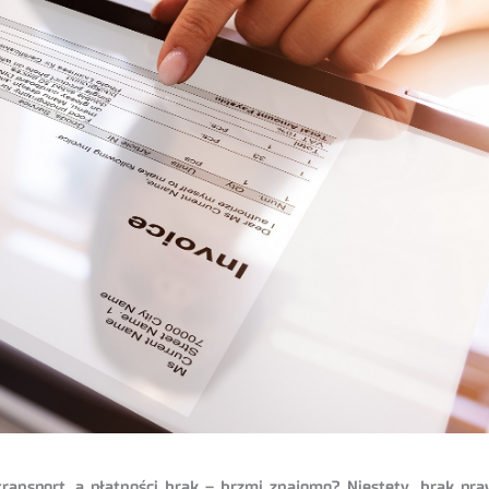
ransport, a płatności brak – brzmi znajomo? Niestety, brak p