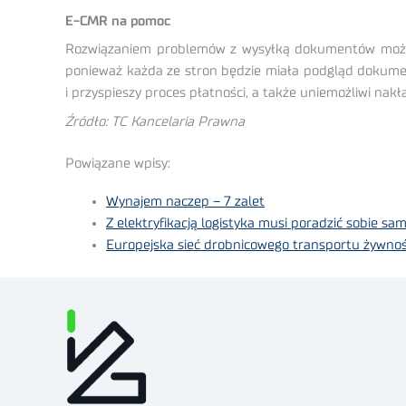
E-CMR na pomoc
Rozwiązaniem problemów z wysyłką dokumentów może ok
ponieważ każda ze stron będzie miała podgląd dokumen
i przyspieszy proces płatności, a także uniemożliwi n
Źródło: TC Kancelaria Prawna
Powiązane wpisy:
Wynajem naczep – 7 zalet
Z elektryfikacją logistyka musi poradzić sobie sa
Europejska sieć drobnicowego transportu żywnoś