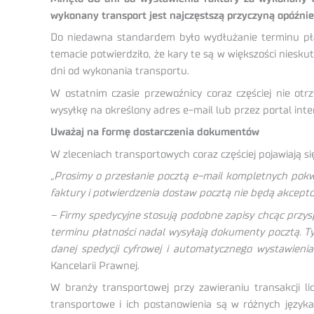
wykonany transport jest najczęstszą przyczyną opóźni
Do niedawna standardem było wydłużanie terminu pł
temacie potwierdziło, że kary te są w większości nies
dni od wykonania transportu.
W ostatnim czasie przewoźnicy coraz częściej nie o
wysyłkę na określony adres e-mail lub przez portal int
Uważaj na formę dostarczenia dokumentów
W zleceniach transportowych coraz częściej pojawiają się
„Prosimy o przesłanie pocztą e-mail kompletnych pok
faktury i potwierdzenia dostaw pocztą nie będą akcept
– Firmy spedycyjne stosują podobne zapisy chcąc przys
terminu płatności nadal wysyłają dokumenty pocztą. 
danej spedycji cyfrowej i automatycznego wystawieni
Kancelarii Prawnej.
W branży transportowej przy zawieraniu transakcji l
transportowe i ich postanowienia są w różnych języka