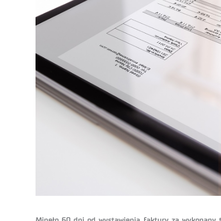
Minęło 60 dni od wystawienia faktury za wykonany t