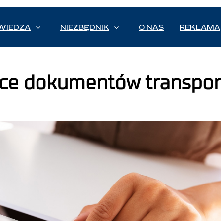
WIEDZA
NIEZBĘDNIK
O NAS
REKLAMA
łce dokumentów transpo