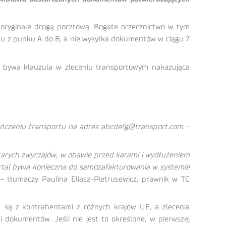
ryginale drogą pocztową. Bogate orzecznictwo w tym
aru z punku A do B, a nie wysyłka dokumentów w ciągu 7
m bywa klauzula w zleceniu transportowym nakazująca
ończeniu transportu na adres abcdefg@transport.com –
starych zwyczajów, w obawie przed karami i wydłużeniem
rtal bywa konieczna do samozafakturowania w systemie
– tłumaczy Paulina Eliasz-Pietrusewicz, prawnik w TC
e są z kontrahentami z różnych krajów UE, a zlecenia
 dokumentów. Jeśli nie jest to określone, w pierwszej