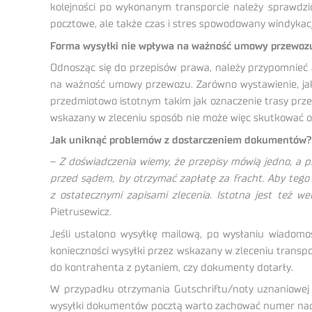
kolejności po wykonanym transporcie należy sprawdzi
pocztowe, ale także czas i stres spowodowany windykac
Forma wysyłki nie wpływa na ważność umowy przewoz
Odnosząc się do przepisów prawa, należy przypomnieć a
na ważność umowy przewozu. Zarówno wystawienie, ja
przedmiotowo istotnym takim jak oznaczenie trasy pr
wskazany w zleceniu sposób nie może więc skutkować 
Jak uniknąć problemów z dostarczeniem dokumentów?
–
Z doświadczenia wiemy, że przepisy mówią jedno, a p
przed sądem, by otrzymać zapłatę za fracht. Aby tego
z ostatecznymi zapisami zlecenia. Istotna jest też 
Pietrusewicz.
Jeśli ustalono wysyłkę mailową, po wysłaniu wiadomo
konieczności wysyłki przez wskazany w zleceniu trans
do kontrahenta z pytaniem, czy dokumenty dotarły.
W przypadku otrzymania Gutschriftu/noty uznaniowej 
wysyłki dokumentów pocztą warto zachować numer nad