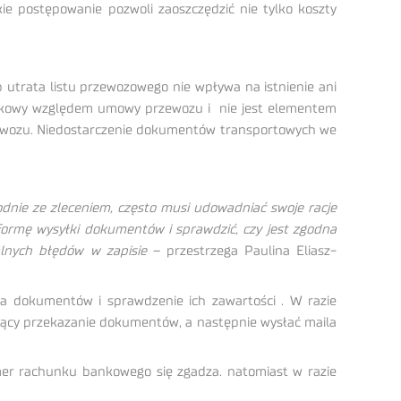
e postępowanie pozwoli zaoszczędzić nie tylko koszty
 utrata listu przewozowego nie wpływa na istnienie ani
atkowy względem umowy przewozu i nie jest elementem
zewozu. Niedostarczenie dokumentów transportowych we
odnie ze zleceniem, często musi udowadniać swoje racje
formę wysyłki dokumentów i sprawdzić, czy jest zgodna
alnych błędów w zapisie
– przestrzega Paulina Eliasz-
ia dokumentów i sprawdzenie ich zawartości . W razie
jący przekazanie dokumentów, a następnie wysłać maila
mer rachunku bankowego się zgadza. natomiast w razie