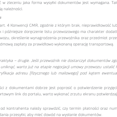
ć w zleceniu jaka forma wysyłki dokumentów jest wymagana. Taki
ją należności.
u
rt. 4 Konwencji CMR, zgodnie z którym brak, nieprawidłowość lub
k i późniejsze doręczenie listu przewozowego ma charakter dod
zewozu, określenie wynagrodzenia przewoźnika oraz przedmiot pr
odmową zapłaty za prawidłowo wykonaną operację transportową.
raktyka – drugie. Jeśli przewoźnik nie dostarczył dokumentów zg
 uniknąć, warto już na etapie negocjacji umowy przewozu ustalić 
weryfikacja adresu (fizycznego lub mailowego) pod kątem ewentu
ści z dokumentami dobrze jest poprosić o potwierdzenie przyjęc
portowym link do portalu, warto wykonać zrzutu ekranu potwierdza
od kontrahenta należy sprawdzić, czy termin płatności oraz nu
ania przesyłki, aby mieć dowód na wysłanie dokumentów.