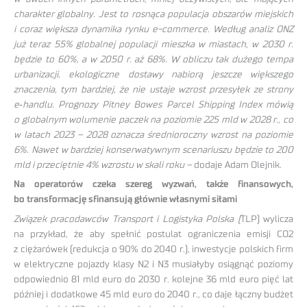
charakter globalny. Jest to rosnąca populacja obszarów miejskich
i coraz większa dynamika rynku e-commerce. Według analiz ONZ
już teraz 55% globalnej populacji mieszka w miastach, w 2030 r.
będzie to 60%, a w 2050 r. aż 68%. W obliczu tak dużego tempa
urbanizacji, ekologiczne dostawy nabiorą jeszcze większego
znaczenia, tym bardziej, że
nie ustaje wzrost przesyłek ze strony
e‑handlu. Prognozy Pitney Bowes Parcel Shipping Index mówią
o globalnym wolumenie paczek na poziomie 225 mld w 2028 r., co
w latach 2023 – 2028 oznacza średnioroczny wzrost na poziomie
6%. Nawet w bardziej konserwatywnym scenariuszu będzie to 200
mld i przeciętnie 4% wzrostu w skali roku –
dodaje Adam Olejnik.
Na operatorów czeka szereg wyzwań, także finansowych,
bo transformację sfinansują głównie własnymi siłami
Związek pracodawców Transport i Logistyka Polska (
TLP) wylicza
na przykład, że aby spełnić postulat ograniczenia emisji CO2
z ciężarówek (redukcja o 90% do 2040 r.), inwestycje polskich firm
w elektryczne pojazdy klasy N2 i N3 musiałyby osiągnąć poziomy
odpowiednio 81 mld euro do 2030 r. kolejne 36 mld euro pięć lat
później i dodatkowe 45 mld euro do 2040 r., co daje łączny budżet