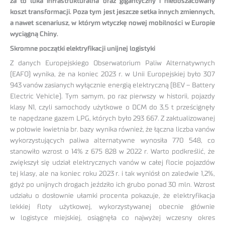
za to luka infrastrukturalna oraz gigantyczny i niedoszacowany
koszt transformacji. Poza tym jest jeszcze setka innych zmiennych,
a nawet scenariusz, w którym wtyczkę nowej mobilności w Europie
wyciągną Chiny.
Skromne początki elektryfikacji unijnej logistyki
Z danych Europejskiego Obserwatorium Paliw Alternatywnych
(EAFO) wynika, że na koniec 2023 r. w Unii Europejskiej było 307
943 vanów zasianych wyłącznie energią elektryczną (BEV – Battery
Electric Vehicle). Tym samym, po raz pierwszy w historii, pojazdy
klasy N1, czyli samochody użytkowe o DCM do 3,5 t prześcignęły
te napędzane gazem LPG, których było 293 667. Z zaktualizowanej
w połowie kwietnia br. bazy wynika również, że łączna liczba vanów
wykorzystujących paliwa alternatywne wynosiła 770 548, co
stanowiło wzrost o 14% z 675 828 w 2022 r. Warto podkreślić, że
zwiększył się udział elektrycznych vanów w całej flocie pojazdów
tej klasy, ale na koniec roku 2023 r. i tak wyniósł on zaledwie 1,2%,
gdyż po unijnych drogach jeździło ich grubo ponad 30 mln. Wzrost
udziału o dosłownie ułamki procenta pokazuje, że elektryfikacja
lekkiej floty użytkowej, wykorzystywanej obecnie głównie
w logistyce miejskiej, osiągnęła co najwyżej wczesny okres