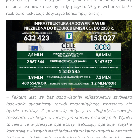
jako pojazdy lekkie, mają one korzystać z tej samej infrastruktury
co auta osobowe oraz hybrydy plug-in. W grę wchodzą także
rozbieżne kalkulacje dotyczące konsumpcji energii.
– Faktem jest, że bez odpowiedniej infrastruktury szybkiego
ładowania dynamiczny rozwój zeroemisyjnego transportu nie
będzie możliwy. Z pewnością dotyczy to długodystansowego
transportu ciężkiego, w mniejszym stopniu ostatniej mili. Wynika
to faktu, że w praktyce operatorzy realizujący operacje miejskie
korzystają z własnych stacji ładowania zlokalizowanych w centrach
logistycznych. Wewnętrzna infrastruktura to obecnie podstawowy