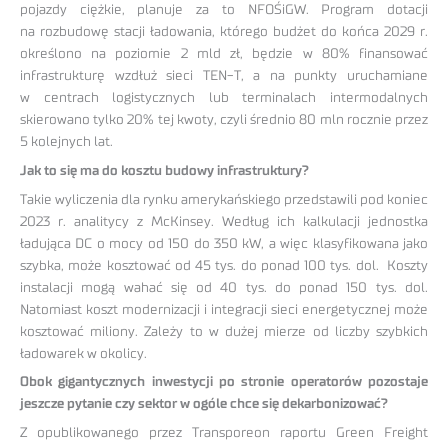
pojazdy ciężkie, planuje za to NFOŚiGW. Program dotacji
na rozbudowę stacji ładowania, którego budżet do końca 2029 r.
określono na poziomie 2 mld zł, będzie w 80% finansować
infrastrukturę wzdłuż sieci TEN-T, a na punkty uruchamiane
w centrach logistycznych lub terminalach intermodalnych
skierowano tylko 20% tej kwoty, czyli średnio 80 mln rocznie przez
5 kolejnych lat.
Jak to się ma do kosztu budowy infrastruktury?
Takie wyliczenia dla rynku amerykańskiego przedstawili pod koniec
2023 r. analitycy z McKinsey. Według ich kalkulacji jednostka
ładująca DC o mocy od 150 do 350 kW, a więc klasyfikowana jako
szybka, może kosztować od 45 tys. do ponad 100 tys. dol. Koszty
instalacji mogą wahać się od 40 tys. do ponad 150 tys. dol.
Natomiast koszt modernizacji i integracji sieci energetycznej może
kosztować miliony. Zależy to w dużej mierze od liczby szybkich
ładowarek w okolicy.
Obok gigantycznych inwestycji po stronie operatorów pozostaje
jeszcze pytanie czy sektor w ogóle chce się dekarbonizować?
Z opublikowanego przez Transporeon raportu Green Freight