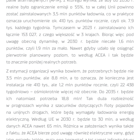
paliw alternatywnych (AFIR), z którego wynika, że aby do 2030 r.
realne było ograniczenie emisji o 55%, to w całej Unii powinno
zostać zainstalowanych 3,5 mln punktów ładownia, co w praktyce
oznacza uruchomienie ok. 410 tys. punktów rocznie, czyli ok. 7,9
tys. każdego tygodnia. Tymczasem w 2023 r. zainstalowano ich
łącznie 153 027, z czego większość w 3 krajach. Biorąc więc pod
uwagę obecną dynamikę, w 2030 r. będzie niecałe 1,6 mln
punktów, czyli 1,9 mln za mało. Nawet gdyby udało się osiągnąć
pierwotnie planowany poziom, to według ACEA i tak będzie
to znacznie poniżej realnych potrzeb.
Z estymacji organizacji wynika bowiem, że potrzebnych będzie nie
3,5 mln punktów, ale 8,8 mln, a to oznacza, że konieczna jest
instalacja nie 410 tys., ale 1,2 mln punktów rocznie, czyli 22 438
tygodniowo – ośmiokrotnie więcej niż obecnie. Do 2035 r. będzie
ich natomiast potrzeba 18,8 mln! Tak duża rozbieżność
w prognozach wynika z szacunków dotyczących floty pojazdów
na unijnych drogach, które będą wymagały ładowania energią
elektryczną. Według UE w 2030 r. będzie to 30 mln, a według
danych ACEA nawet 65 mln
.
Różnica w założeniach wynika także
z faktu, że ACEA bierze pod uwagę również elektryczne vany, gdyż