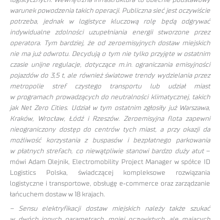
warunek powodzenia takich operacji. Publiczna sieć jest oczywiście
potrzeba, jednak w logistyce kluczową rolę będą odgrywać
indywidualne zdolności uzupełniania energii stworzone przez
operatora. Tym bardziej, że od zeroemisyjnych dostaw miejskich
nie ma już odwrotu. Decydują o tym nie tylko przyjęte w ostatnim
czasie unijne regulacje, dotyczące m.in. ograniczania emisyjności
pojazdów do 3,5 t, ale również światowe trendy wydzielania przez
metropolie stref czystego transportu lub udział miast
w programach prowadzących do neutralności klimatycznej, takich
jak Net Zero Cities. Udział w tym ostatnim zgłosiły już Warszawa,
Kraków, Wrocław, Łódź i Rzeszów. Zeroemisyjna flota zapewni
nieograniczony dostęp do centrów tych miast, a przy okazji da
możliwość korzystania z buspasów i bezpłatnego parkowania
w płatnych strefach, co niewątpliwie stanowi bardzo duży atut
–
mówi Adam Olejnik, Electromobility Project Manager w spółce ID
Logistics Polska, świadczącej kompleksowe rozwiązania
logistyczne i transportowe, obsługę e‑commerce oraz zarządzanie
łańcuchem dostaw w 18 krajach.
– Sensu elektryfikacji dostaw miejskich należy także szukać
w dwóch innych parametrach, mniej oczywistych, ale mających