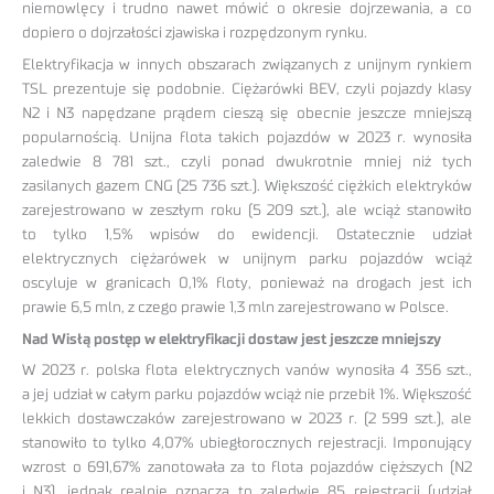
niemowlęcy i trudno nawet mówić o okresie dojrzewania, a co
dopiero o dojrzałości zjawiska i rozpędzonym rynku.
Elektryfikacja w innych obszarach związanych z unijnym rynkiem
TSL prezentuje się podobnie. Ciężarówki BEV, czyli pojazdy klasy
N2 i N3 napędzane prądem cieszą się obecnie jeszcze mniejszą
popularnością. Unijna flota takich pojazdów w 2023 r. wynosiła
zaledwie 8 781 szt., czyli ponad dwukrotnie mniej niż tych
zasilanych gazem CNG (25 736 szt.). Większość ciężkich elektryków
zarejestrowano w zeszłym roku (5 209 szt.), ale wciąż stanowiło
to tylko 1,5% wpisów do ewidencji. Ostatecznie udział
elektrycznych ciężarówek w unijnym parku pojazdów wciąż
oscyluje w granicach 0,1% floty, ponieważ na drogach jest ich
prawie 6,5 mln, z czego prawie 1,3 mln zarejestrowano w Polsce.
Nad Wisłą postęp w elektryfikacji dostaw jest jeszcze mniejszy
W 2023 r. polska flota elektrycznych vanów wynosiła 4 356 szt.,
a jej udział w całym parku pojazdów wciąż nie przebił 1%. Większość
lekkich dostawczaków zarejestrowano w 2023 r. (2 599 szt.), ale
stanowiło to tylko 4,07% ubiegłorocznych rejestracji. Imponujący
wzrost o 691,67% zanotowała za to flota pojazdów cięższych (N2
i N3), jednak realnie oznacza to zaledwie 85 rejestracji (udział