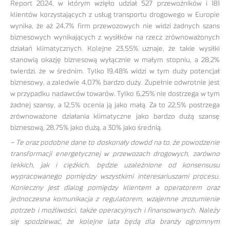
Report 2024, w którym wzięło udział 527 przewoźników i 181
klientów korzystających z usług transportu drogowego w Europie
wynika, że aż 24,7% firm przewozowych nie widzi żadnych szans
biznesowych wynikających z wysiłków na rzecz zrównoważonych
działań klimatycznych. Kolejne 23,55% uznaje, że takie wysiłki
stanowią okazję biznesową wyłącznie w małym stopniu, a 28,2%
twierdzi, że w średnim. Tylko 19,48% widzi w tym duży potencjał
biznesowy, a zaledwie 4,07% bardzo duży. Zupełnie odwrotnie jest
w przypadku nadawców towarów. Tylko 6,25% nie dostrzega w tym
żadnej szansy, a 12,5% ocenia ją jako małą. Za to 22,5% postrzega
zrównoważone działania klimatyczne jako bardzo dużą szansę
biznesową, 28,75% jako dużą, a 30% jako średnią.
– Te oraz podobne dane to doskonały dowód na to, że powodzenie
transformacji energetycznej w przewozach drogowych, zarówno
lekkich, jak i ciężkich, będzie uzależnione od konsensusu
wypracowanego pomiędzy wszystkimi interesariuszami procesu.
Konieczny jest dialog pomiędzy klientem a operatorem oraz
jednoczesna komunikacja z regulatorem, wzajemne zrozumienie
potrzeb i możliwości, także operacyjnych i finansowanych. Należy
się spodziewać, że kolejne lata będą dla branży ogromnym