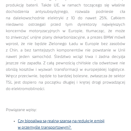
produkcję baterii. Także UE, w ramach toczącego się właśnie
dochodzenia antysubsydyjnego, rozważa podniesie cła
na dalekowschodnie elektryki z 10 do nawet 25%. Całkiem
niedawno ostrzegali przed tym dyrektorzy największych
koncernów motoryzacyjnych w Europie, tłumacząc, że może
to zniweczyć unijne plany dekarbonizacyjne, a prezes BMW mówił
wprost, że nie będzie Zielonego Ładu w Europie bez zasobów
z Chin, a bez tamtejszych komponentów nie powstanie w Unii
nawet jeden samochód. Śledztwo wciąż trwa i żadna decyzja
jeszcze nie zapadła. Z całą pewnością chińskie cła odwetowe nie
obniżą kosztów i wyzwań transformacji w europejskiej logistyce.
Wręcz przeciwnie, będzie to bardziej bolesne, zwłaszcza że sektor
TSL jest dopiero na początku długiej i krętej drogi prowadzącej
do elektromobilności.
Powiązane wpisy:
Czy biopaliwa są realną szansą na redukcję emisji
w przemyśle transportowym?