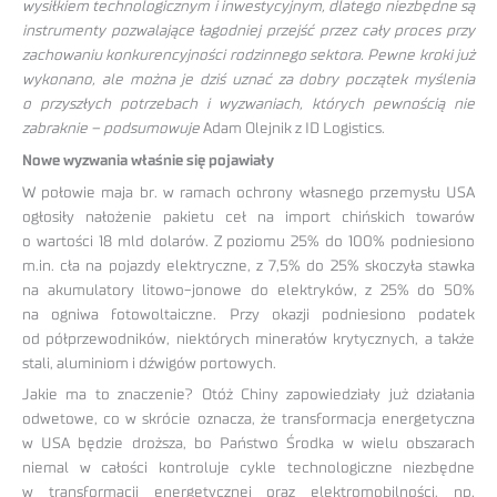
wysiłkiem technologicznym i inwestycyjnym, dlatego niezbędne są
instrumenty pozwalające łagodniej przejść przez cały proces przy
zachowaniu konkurencyjności rodzinnego sektora. Pewne kroki już
wykonano, ale można je dziś uznać za dobry początek myślenia
o przyszłych potrzebach i wyzwaniach, których pewnością nie
zabraknie – podsumowuje
Adam Olejnik z ID Logistics.
Nowe wyzwania właśnie się pojawiały
W połowie maja br. w ramach ochrony własnego przemysłu USA
ogłosiły nałożenie pakietu ceł na import chińskich towarów
o wartości 18 mld dolarów. Z poziomu 25% do 100% podniesiono
m.in. cła na pojazdy elektryczne, z 7,5% do 25% skoczyła stawka
na akumulatory litowo-jonowe do elektryków, z 25% do 50%
na ogniwa fotowoltaiczne. Przy okazji podniesiono podatek
od półprzewodników, niektórych minerałów krytycznych, a także
stali, aluminiom i dźwigów portowych.
Jakie ma to znaczenie? Otóż Chiny zapowiedziały już działania
odwetowe, co w skrócie oznacza, że transformacja energetyczna
w USA będzie droższa, bo Państwo Środka w wielu obszarach
niemal w całości kontroluje cykle technologiczne niezbędne
w transformacji energetycznej oraz elektromobilności, np.