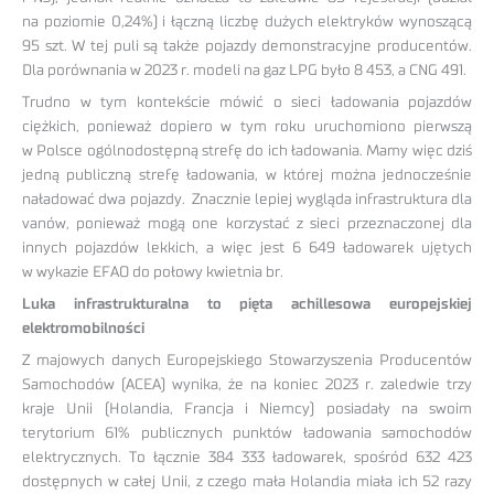
na poziomie 0,24%) i łączną liczbę dużych elektryków wynoszącą
95 szt. W tej puli są także pojazdy demonstracyjne producentów.
Dla porównania w 2023 r. modeli na gaz LPG było 8 453, a CNG 491.
Trudno w tym kontekście mówić o sieci ładowania pojazdów
ciężkich, ponieważ dopiero w tym roku uruchomiono pierwszą
w Polsce ogólnodostępną strefę do ich ładowania. Mamy więc dziś
jedną publiczną strefę ładowania, w której można jednocześnie
naładować dwa pojazdy. Znacznie lepiej wygląda infrastruktura dla
vanów, ponieważ mogą one korzystać z sieci przeznaczonej dla
innych pojazdów lekkich, a więc jest 6 649 ładowarek ujętych
w wykazie EFAO do połowy kwietnia br.
Luka infrastrukturalna to pięta achillesowa europejskiej
elektromobilności
Z majowych danych Europejskiego Stowarzyszenia Producentów
Samochodów (ACEA) wynika, że na koniec 2023 r. zaledwie trzy
kraje Unii (Holandia, Francja i Niemcy) posiadały na swoim
terytorium 61% publicznych punktów ładowania samochodów
elektrycznych. To łącznie 384 333 ładowarek, spośród 632 423
dostępnych w całej Unii, z czego mała Holandia miała ich 52 razy