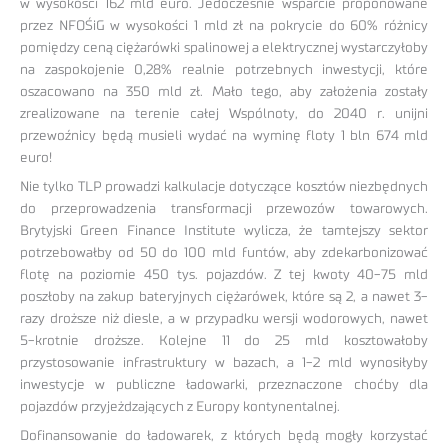
w wysokości 162 mld euro. Jedocześnie wsparcie proponowane
przez NFOŚiG w wysokości 1 mld zł na pokrycie do 60% różnicy
pomiędzy ceną ciężarówki spalinowej a elektrycznej wystarczyłoby
na zaspokojenie 0,28% realnie potrzebnych inwestycji, które
oszacowano na 350 mld zł. Mało tego, aby założenia zostały
zrealizowane na terenie całej Wspólnoty, do 2040 r. unijni
przewoźnicy będą musieli wydać na wyminę floty 1 bln 674 mld
euro!
Nie tylko TLP prowadzi kalkulacje dotyczące kosztów niezbędnych
do przeprowadzenia transformacji przewozów towarowych.
Brytyjski Green Finance Institute wylicza, że tamtejszy sektor
potrzebowałby od 50 do 100 mld funtów, aby zdekarbonizować
flotę na poziomie 450 tys. pojazdów. Z tej kwoty 40-75 mld
poszłoby na zakup bateryjnych ciężarówek, które są 2, a nawet 3-
razy droższe niż diesle, a w przypadku wersji wodorowych, nawet
5-krotnie droższe. Kolejne 11 do 25 mld kosztowałoby
przystosowanie infrastruktury w bazach, a 1-2 mld wynosiłyby
inwestycje w publiczne ładowarki, przeznaczone choćby dla
pojazdów przyjeżdzających z Europy kontynentalnej.
Dofinansowanie do ładowarek, z których będą mogły korzystać