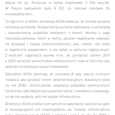
więcej niż np. Rumunia, w której znajdowały 2 754 wtyczki.
W Polsce ładowarek było 6 102, co stanowi zaledwie 1%
europejskiej sieci.
To ogromny problem, ponieważ ACEA wskazuje, że istnieje wyraźna
korelacja pomiędzy dostępnością punktów ładowania a sprzedażą
i popularnością pojazdów zasilanych z baterii. Wynika z tego
niebezpieczeństwo, które w końcu zacznie negatywnie wpływać
na sprzedaż i rozwój elektromobilności jako całości, nie tylko
w segmencie pasażerskim, a ale także w sektorze logistycznym.
Z wyliczeń organizacji wynika m.in., że pomiędzy rokiem 2017
a 2023 sprzedaż samochodów elektrycznych rosła w Unii trzy razy
szybciej niż instalacja nowych ładowarek.
Specjaliści ACEA alarmują, że potrzeba 8 razy więcej rocznych
instalacji, aby sprostać celom dekarbonizacyjnym stawianym tylko
na rok 2030. Jednocześnie, adaptacja pojazdów elektrycznych
na terenie całej Wspólnoty powinna nabrać charakteru masowego,
co się nie wydarzy, jeśli nie będzie infrastruktury.
Analitycy z ACEA poddali tym samym w wątpliwość wyliczenia ujęte
w obowiązującym już rozporządzeniu ws. rozwoju infrastruktury