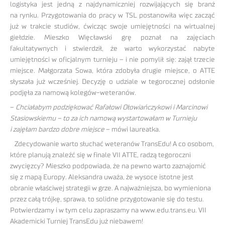
logistyka jest jedną z najdynamiczniej rozwijających się branż
na rynku. Przygotowania do pracy w TSL postanowiła więc zacząć
już w trakcie studiów, ćwicząc swoje umiejętności na wirtualnej
giełdzie. Mieszko Więcławski grę poznał na zajęciach
fakultatywnych i stwierdził, że warto wykorzystać nabyte
umiejętności w oficjalnym turnieju – i nie pomylił się: zajął trzecie
miejsce. Małgorzata Sowa, która zdobyła drugie miejsce, o ATTE
słyszała już wcześniej. Decyzję o udziale w tegorocznej odsłonie
podjęła za namową kolegów-weteranów.
–
Chciałabym podziękować Rafałowi Ołowiańczykowi i Marcinowi
Stasiowskiemu – to za ich namową wystartowałam w Turnieju
i zajęłam bardzo dobre miejsce
– mówi laureatka.
Zdecydowanie warto słuchać weteranów TransEdu! A co osobom,
które planują znaleźć się w finale VII ATTE, radzą tegoroczni
zwycięzcy? Mieszko podpowiada, że na pewno warto zaznajomić
się z mapą Europy. Aleksandra uważa, że wysoce istotne jest
obranie właściwej strategii w grze. A najważniejsza, bo wymieniona
przez całą trójkę, sprawa, to solidne przygotowanie się do testu.
Potwierdzamy i w tym celu zapraszamy na www.edu.trans.eu. VII
Akademicki Turniej TransEdu już niebawem!