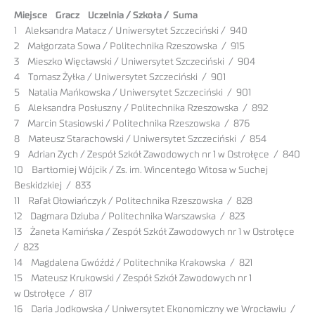
Miejsce Gracz Uczelnia / Szkoła / Suma
1 Aleksandra Matacz / Uniwersytet Szczeciński / 940
2 Małgorzata Sowa / Politechnika Rzeszowska / 915
3 Mieszko Więcławski / Uniwersytet Szczeciński / 904
4 Tomasz Żyłka / Uniwersytet Szczeciński / 901
5 Natalia Mańkowska / Uniwersytet Szczeciński / 901
6 Aleksandra Posłuszny / Politechnika Rzeszowska / 892
7 Marcin Stasiowski / Politechnika Rzeszowska / 876
8 Mateusz Starachowski / Uniwersytet Szczeciński / 854
9 Adrian Zych / Zespół Szkół Zawodowych nr 1 w Ostrołęce / 840
10 Bartłomiej Wójcik / Zs. im. Wincentego Witosa w Suchej
Beskidzkiej / 833
11 Rafał Ołowiańczyk / Politechnika Rzeszowska / 828
12 Dagmara Dziuba / Politechnika Warszawska / 823
13 Żaneta Kamińska / Zespół Szkół Zawodowych nr 1 w Ostrołęce
/ 823
14 Magdalena Gwóźdź / Politechnika Krakowska / 821
15 Mateusz Krukowski / Zespół Szkół Zawodowych nr 1
w Ostrołęce / 817
16 Daria Jodkowska / Uniwersytet Ekonomiczny we Wrocławiu /