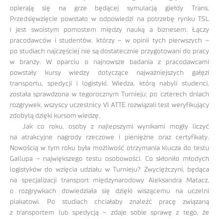
opierają się na grze będącej symulacją giełdy Trans.
Przedsięwzięcie powstało w odpowiedzi na potrzebę rynku TSL
i jest swoistym pomostem między nauką a biznesem. Łączy
pracodawców i studentów, którzy – w opinii tych pierwszych –
po studiach najczęściej nie są dostatecznie przygotowani do pracy
w branży. W oparciu o najnowsze badania z pracodawcami
powstały kursy wiedzy dotyczące najważniejszych gałęzi
transportu, spedycji i logistyki. Wiedza, którą nabyli studenci,
została sprawdzona w tegorocznym Turnieju; po czterech dniach
rozgrywek, wszyscy uczestnicy VI ATTE rozwiązali test weryfikujący
zdobytą dzięki kursom wiedzę.
Jak co roku, osoby z najlepszymi wynikami mogły liczyć
na atrakcyjne nagrody rzeczowe i pieniężne oraz certyfikaty.
Nowością w tym roku była możliwość otrzymania klucza do testu
Gallupa – największego testu osobowości. Co skłoniło młodych
logistyków do wzięcia udziału w Turnieju? Zwyciężczyni, będąca
na specjalizacji transport międzynarodowy Aleksandra Matacz,
o rozgrywkach dowiedziała się dzięki wiszącemu na uczelni
plakatowi. Po studiach chciałaby znaleźć pracę związaną
z transportem lub spedycją – zdaje sobie sprawę z tego, że