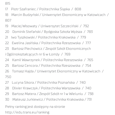
815
17 Piotr Szafraniec / Politechnika Śląska / 808
18 Marcin Budzyński / Uniwersytet Ekonomiczny w Katowicach /
807
19 Maciej Wisowaty / Uniwersytet Szczeciński / 792
20 Dominik Stefański / Bydgoska Szkoła Wyższa / 783
21 Iwo Tyszkowski / Politechnika Krakowska / 779
22 Ewelina Jasińska / Politechnika Rzeszowska / 777
23 Bartosz Piechowicz / Zespół Szkół Ekonomicznych
i Ogólnokształcących nr 6 w Łomży / 769
24 Kamil Wawrzynek / Politechnika Rzeszowska / 765
25 Bartosz Cencora / Politechnika Rzeszowska / 754
26 Tomasz Hajda / Uniwersytet Ekonomiczny w Katowicach /
750
27 Lucyna Sikora / Politechnika Poznańska / 740
28 Olivier Krawczyk / Politechnika Warszawska / 740
29 Bartosz Matera / Zespół Szkół nr 1 w Wieluniu / 738
30 Mateusz Jurkiewicz / Politechnika Krakowska / 731
Pełny ranking jest dostępny na stronie
http://edu.trans.eu/ranking