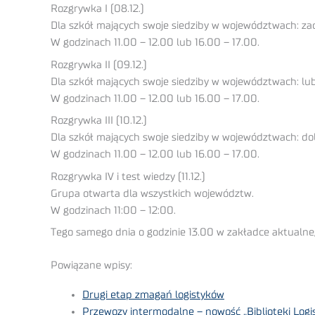
Rozgrywka I (08.12.)
Dla szkół mających swoje siedziby w województwach: za
W godzinach 11.00 – 12.00 lub 16.00 – 17.00.
Rozgrywka II (09.12.)
Dla szkół mających swoje siedziby w województwach: lub
W godzinach 11.00 – 12.00 lub 16.00 – 17.00.
Rozgrywka III (10.12.)
Dla szkół mających swoje siedziby w województwach: doln
W godzinach 11.00 – 12.00 lub 16.00 – 17.00.
Rozgrywka IV i test wiedzy (11.12.)
Grupa otwarta dla wszystkich województw.
W godzinach 11:00 – 12:00.
Tego samego dnia o godzinie 13.00 w zakładce aktualneg
Powiązane wpisy:
Drugi etap zmagań logistyków
Przewozy intermodalne – nowość „Biblioteki Logi