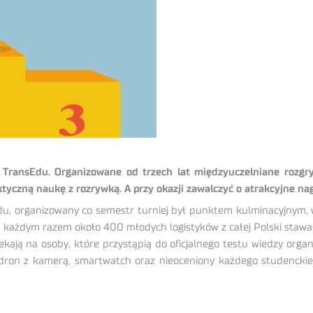
u TransEdu. Organizowane od trzech lat międzyuczelniane rozgry
ktyczną naukę z rozrywką. A przy okazji zawalczyć o atrakcyjne na
u, organizowany co semestr turniej był punktem kulminacyjnym, 
a każdym razem około 400 młodych logistyków z całej Polski stawało
ają na osoby, które przystąpią do oficjalnego testu wiedzy organi
ron z kamerą, smartwatch oraz nieoceniony każdego studenckieg