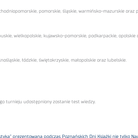
chodniopomorskie, pomorskie, śląskie, warmińsko-mazurskie oraz p
uskie, wielkopolskie, kujawsko-pomorskie, podkarpackie, opolskie 
ośląskie, łódzkie, świętokrzyskie, małopolskie oraz lubelskie.
o turnieju udostępniony zostanie test wiedzy.
styka” prezentowana podczas Poznańskich Dni Książki nie tylko N