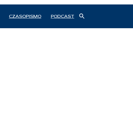
Search
CZASOPISMO
PODCAST
for:
Search Button