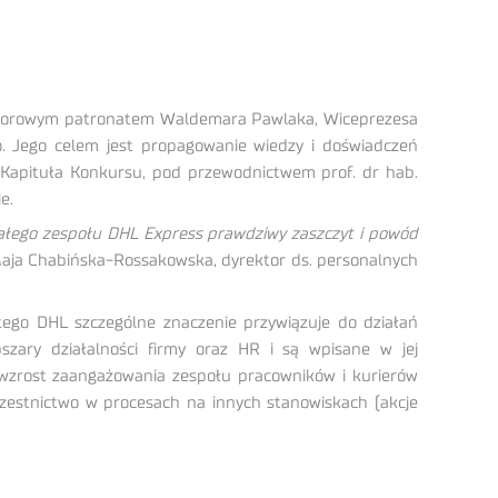
d honorowym patronatem Waldemara Pawlaka, Wiceprezesa
o. Jego celem jest propagowanie wiedzy i doświadczeń
u Kapituła Konkursu, pod przewodnictwem prof. dr hab.
e.
całego zespołu DHL Express prawdziwy zaszczyt i powód
aja Chabińska-Rossakowska, dyrektor ds. personalnych
tego DHL szczególne znaczenie przywiązuje do działań
zary działalności firmy oraz HR i są wpisane w jej
wzrost zaangażowania zespołu pracowników i kurierów
czestnictwo w procesach na innych stanowiskach (akcje