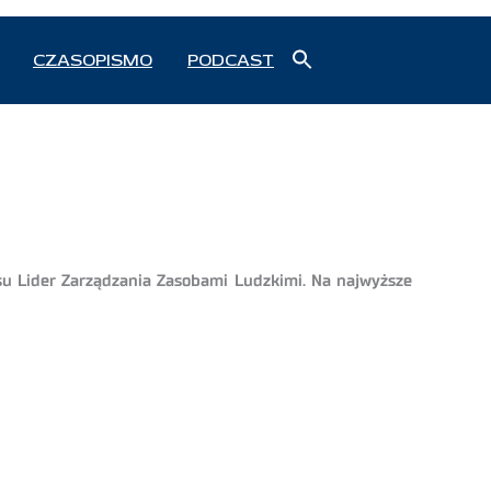
Search
CZASOPISMO
PODCAST
for:
Search Button
rsu Lider Zarządzania Zasobami Ludzkimi. Na najwyższe