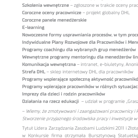
Szkolenia wewnętrzne
– zgłoszone w trakcie oceny pra
Coroczne oceny pracownicze
– projekt globalny DHL
Coroczne panele menedżerskie
E-learning
Nowoczesne formy usprawniania procesów, w tym proce
Indywidualne Plany Rozwojowe dla Pracowników i Me
Programy coachingu dla wybranych grup menedżerów
Wewnętrzne programy mentoringu dla menedżerów li
Komunikacja wewnętrzna
– intranet, e-biuletyny, Ano
Strefa DHL
– sklep internetowy DHL dla pracowników
Programy wspierające społeczną aktywność pracownikó
Programy wpierające pracowników w różnych sytuacjac
Imprezy dla dzieci i rodzin pracowników
Działania na rzecz edukacji
– udział w programie „Grasz
–
Wiemy, że zmotywowani i zaangażowani pracownicy i kur
Stworzenie przyjaznego środowiska pracy i inwestycje w 
Tytuł Lidera Zarządzania Zasobami Ludzkimi 2011 i Zło
w Konkursie firma otrzymała Bursztynową Statuetkę 