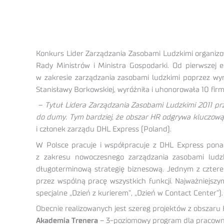
Konkurs Lider Zarządzania Zasobami Ludzkimi organizo
Rady Ministrów i Ministra Gospodarki. Od pierwszej 
w zakresie zarządzania zasobami ludzkimi poprzez wyr
Stanisławy Borkowskiej, wyróżniła i uhonorowała 10 fir
–
Tytuł Lidera Zarządzania Zasobami Ludzkimi 2011 p
do dumy. Tym bardziej, że obszar HR odgrywa kluczową 
i członek zarządu DHL Express (Poland).
W Polsce pracuje i współpracuje z DHL Express ponad
z zakresu nowoczesnego zarządzania zasobami ludzk
długoterminową strategię biznesową. Jednym z czter
przez wspólną pracę wszystkich funkcji. Najważniejsz
specjalne „Dzień z kurierem”, „Dzień w Contact Center”).
Obecnie realizowanych jest szereg projektów z obszaru H
Akademia Trenera
– 3-poziomowy program dla pracowni