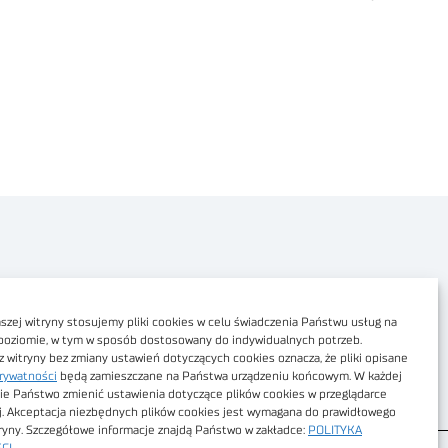
Polityka prywatności
Dostępność cyfrowa
zej witryny stosujemy pliki cookies w celu świadczenia Państwu usług na
poziomie, w tym w sposób dostosowany do indywidualnych potrzeb.
Regulamin Portalu
z witryny bez zmiany ustawień dotyczących cookies oznacza, że pliki opisane
rywatności
będą zamieszczane na Państwa urządzeniu końcowym. W każdej
Regulamin sklepu
ie Państwo zmienić ustawienia dotyczące plików cookies w przeglądarce
j. Akceptacja niezbędnych plików cookies jest wymagana do prawidłowego
tryny. Szczegółowe informacje znajdą Państwo w zakładce:
POLITYKA