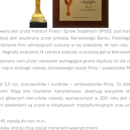
wany jest przez Instytut Pracy i Spraw Socjalnych (IPISS), po
edycji jest wspierany przez prezesa Narodowego Banku Polskieg
óżnianie firm odnoszących sukcesy w tej dziedzinie. W tym rok
m. Nagrody wręczono 14 czerwca podczas uroczystej gali w Warszawi
rzyznany nam przez niezwykle wymagające grono Kapituły to dla 
rolę w strategii rozwoju biznesowego naszej firmy
– powiedziała M
 5,5 tys. pracowników i kurierów – ambasadorów firmy. To dla
imi. Mają one charakter kompleksowy, obejmują wszystkie obs
ech głównych kierunków rozwoju wyznaczonych w 2011 roku jest 
ymi działaniami są prace w inicjatywach międzyfunkcyjnych oraz u
R, należą do nich m.in.:
ków, którzy chcą zostać trenerami wewnętrznymi