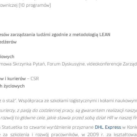
cowniczej (10 programów)
sów zarządzania ludźmi zgodnie z metodologią LEAN
nedżerów
niowych
nimowa Skrzynka Pytań, Forum Dyskusyjne, videokonferencje Zarzą
w i kurierów
– CSR
h życiowych
 o staż”. Współpraca ze szkołami logistycznymi i kołami naukowym
ierzy, z pasją do codziennej pracy, są gwarantem realizacji naszyc
rozwój to główne cele, jakie stawia przed sobą dział HR w naszej fi
ta Statuetka to czwarte wyróżnienie przyznane
DHL Express
w Konku
za szkolenia i rozwój pracowników, w 2009 r. za kształtowani