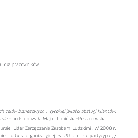
du dla pracowników
i
h celów biznesowych i wysokiej jakości obsługi klientów.
rmie
– podsumowała Maja Chabińska-Rossakowska.
rsie „Lider Zarządzania Zasobami Ludzkimi”. W 2008 r.
e kultury organizacyjnej, w 2010 r. za partycypację