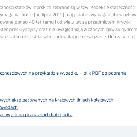
zności statków morskich zebrane są w tzw. Kodeksie stateczności 
wymagania, które (od lipca 2010) mają status wymagań obowiązkowyc
cowane ponad 40 lat temu i od wielu lat są przedmiotem krytyki.
er preskrypcyjny oraz nie uwzględniają złożonych zjawisk hydro
 statku nie jest to więc zadowalające rozwiązanie. Od czasu do (
cznościowych na przykładzie wypadku – plik PDF do pobrania
wych eksploatowanych na krajowych liniach kolejowych
łowodach
azdowych na przejazdach kategorii a