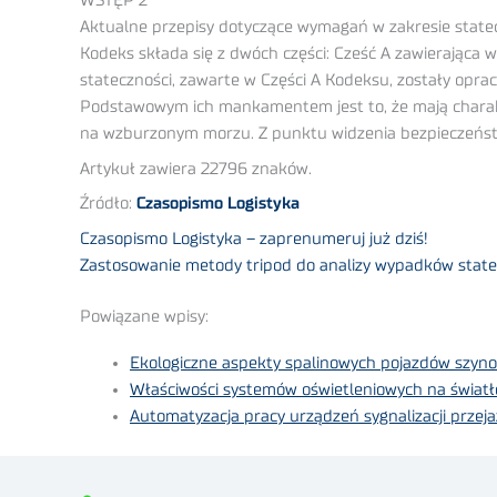
WSTĘP 2
Aktualne przepisy dotyczące wymagań w zakresie statec
Kodeks składa się z dwóch części: Cześć A zawierająca 
stateczności, zawarte w Części A Kodeksu, zostały opra
Podstawowym ich mankamentem jest to, że mają charakt
na wzburzonym morzu. Z punktu widzenia bezpieczeństwa
Artykuł zawiera 22796 znaków.
Źródło:
Czasopismo Logistyka
Czasopismo Logistyka – zaprenumeruj już dziś!
Zastosowanie metody tripod do analizy wypadków state
Powiązane wpisy:
Ekologiczne aspekty spalinowych pojazdów szyno
Właściwości systemów oświetleniowych na świat
Automatyzacja pracy urządzeń sygnalizacji przej