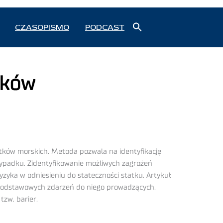
Search
CZASOPISMO
PODCAST
for:
Search Button
dków
tków morskich. Metoda pozwala na identyfikację
ypadku. Zidentyfikowanie możliwych zagrożeń
zyka w odniesieniu do stateczności statku. Artykuł
 podstawowych zdarzeń do niego prowadzących.
zw. barier.