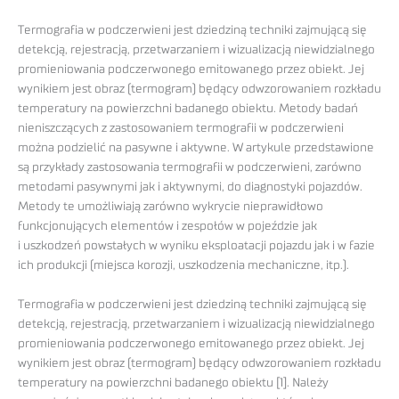
Termografia w podczerwieni jest dziedziną techniki zajmującą się
detekcją, rejestracją, przetwarzaniem i wizualizacją niewidzialnego
promieniowania podczerwonego emitowanego przez obiekt. Jej
wynikiem jest obraz (termogram) będący odwzorowaniem rozkładu
temperatury na powierzchni badanego obiektu. Metody badań
nieniszczących z zastosowaniem termografii w podczerwieni
można podzielić na pasywne i aktywne. W artykule przedstawione
są przykłady zastosowania termografii w podczerwieni, zarówno
metodami pasywnymi jak i aktywnymi, do diagnostyki pojazdów.
Metody te umożliwiają zarówno wykrycie nieprawidłowo
funkcjonujących elementów i zespołów w pojeździe jak
i uszkodzeń powstałych w wyniku eksploatacji pojazdu jak i w fazie
ich produkcji (miejsca korozji, uszkodzenia mechaniczne, itp.).
Termografia w podczerwieni jest dziedziną techniki zajmującą się
detekcją, rejestracją, przetwarzaniem i wizualizacją niewidzialnego
promieniowania podczerwonego emitowanego przez obiekt. Jej
wynikiem jest obraz (termogram) będący odwzorowaniem rozkładu
temperatury na powierzchni badanego obiektu [1]. Należy