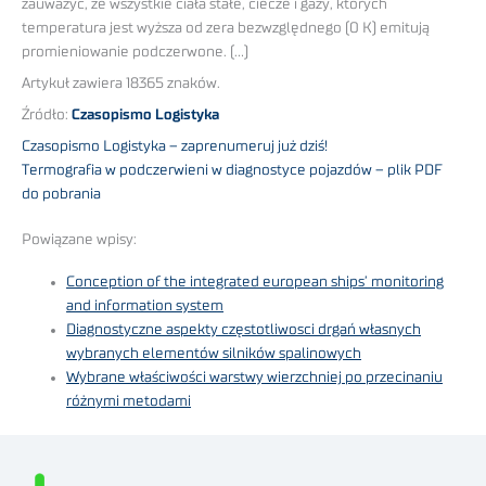
zauważyć, że wszystkie ciała stałe, ciecze i gazy, których
temperatura jest wyższa od zera bezwzględnego (0 K) emitują
promieniowanie podczerwone. (…)
Artykuł zawiera 18365 znaków.
Źródło:
Czasopismo Logistyka
Czasopismo Logistyka – zaprenumeruj już dziś!
Termografia w podczerwieni w diagnostyce pojazdów – plik PDF
do pobrania
Powiązane wpisy:
Conception of the integrated european ships’ monitoring
and information system
Diagnostyczne aspekty częstotliwosci drgań własnych
wybranych elementów silników spalinowych
Wybrane właściwości warstwy wierzchniej po przecinaniu
różnymi metodami