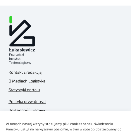
Kontakt z redakcją
O Mediach Logistyka
Statystyki portalu
Polityka prywatności
Dostępność cyfrowa
Regulamin Portalu
W ramach naszej witryny stosujemy pliki cookies w celu świadczenia
Regulamin sklepu
Państwu usług na najwyższym poziomie, w tym w sposób dostosowany do