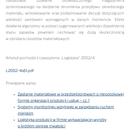
naśladować działanie doświadczonego magazyniera
zorientowanego na śledzenie strumienia przepływu określonego
materiału, wnioskowanie oraz podejmowanie decyzji dotyczących
wielkości zamówień wymaganych w danym momencie. Efekt
działania algorytmu w postaci sugerowanych wielkości dopełnienia
stanu zapasów powinien cechować się dużą skutecznością
w obniżaniu kosztów materiałowych.
Artykuł pochodzi z czasopisma „Logistyka” 2002/4.
L2002-4s61.pdf
Powiązane wpisy:
Zasilanie materiałowe w przedsiębiorstwach o niepotokowej
formie organizacji produkcji i usług – cz. 1
Systemy monitoringu wizyjnego w zarządzaniu ruchem
miejskim
Logistyka produkcji w firmie wytwarzającej wyroby
o krótkim okresie trwałości