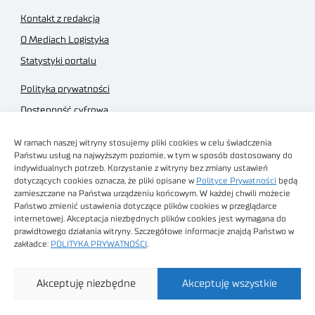
Kontakt z redakcją
O Mediach Logistyka
Statystyki portalu
Polityka prywatności
Dostępność cyfrowa
Regulamin Portalu
W ramach naszej witryny stosujemy pliki cookies w celu świadczenia
Regulamin sklepu
Państwu usług na najwyższym poziomie, w tym w sposób dostosowany do
indywidualnych potrzeb. Korzystanie z witryny bez zmiany ustawień
dotyczących cookies oznacza, że pliki opisane w
Polityce Prywatności
będą
zamieszczane na Państwa urządzeniu końcowym. W każdej chwili możecie
Państwo zmienić ustawienia dotyczące plików cookies w przeglądarce
internetowej. Akceptacja niezbędnych plików cookies jest wymagana do
Obrazy stockowe
prawidłowego działania witryny. Szczegółowe informacje znajdą Państwo w
autorstwa
zakładce:
POLITYKA PRYWATNOŚCI
.
Sieć Badawcza Łukasiewicz - Poznański Instytut
Akceptuję niezbędne
Akceptuję wszystkie
Technologiczny