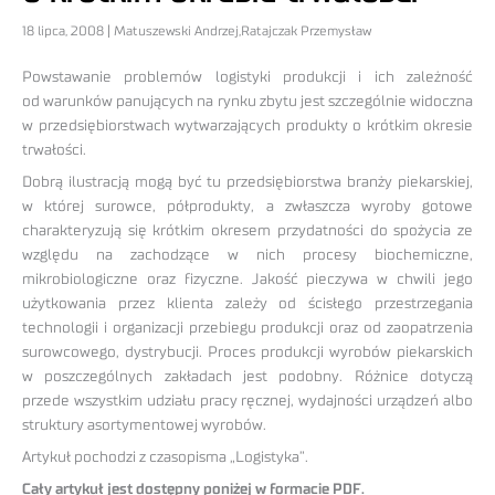
18 lipca, 2008 | Matuszewski Andrzej,Ratajczak Przemysław
Powstawanie problemów logistyki produkcji i ich zależność
od warunków panujących na rynku zbytu jest szczególnie widoczna
w przedsiębiorstwach wytwarzających produkty o krótkim okresie
trwałości.
Dobrą ilustracją mogą być tu przedsiębiorstwa branży piekarskiej,
w której surowce, półprodukty, a zwłaszcza wyroby gotowe
charakteryzują się krótkim okresem przydatności do spożycia ze
względu na zachodzące w nich procesy biochemiczne,
mikrobiologiczne oraz fizyczne. Jakość pieczywa w chwili jego
użytkowania przez klienta zależy od ścisłego przestrzegania
technologii i organizacji przebiegu produkcji oraz od zaopatrzenia
surowcowego, dystrybucji. Proces produkcji wyrobów piekarskich
w poszczególnych zakładach jest podobny. Różnice dotyczą
przede wszystkim udziału pracy ręcznej, wydajności urządzeń albo
struktury asortymentowej wyrobów.
Artykuł pochodzi z czasopisma „Logistyka”.
Cały artykuł jest dostępny poniżej w formacie PDF.