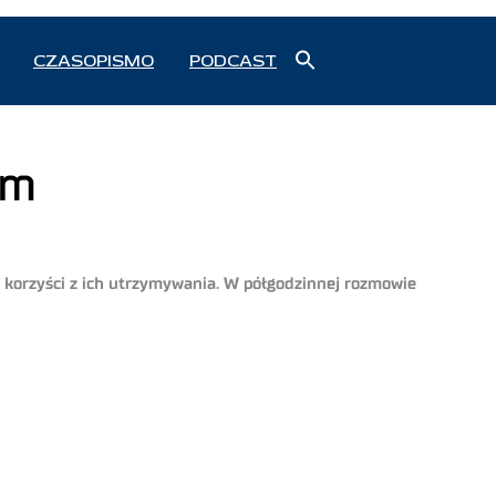
Search
CZASOPISMO
PODCAST
for:
Search Button
em
 i korzyści z ich utrzymywania. W półgodzinnej rozmowie