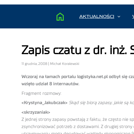
AKTUALNOŚCI
Zapis czatu z dr. inż
11 grudnia, 2008 | Michał Koralewski
Wczoraj na łamach portalu logistyka.net.pl odbył się c
wzięło udział 8 internautów.
Fragment rozmowy:
<Krystyna_Jakubczak>
Skąd się biorą zapasy, jakie są k
<skrzyzaniak>
Z jednej strony zapasy powstają z faktu, że często nie s
zsynchronizować potrzeb z dostawami. Z drugiej strony 
utrzymywaniu mogą decydować względy ekonomiczne (