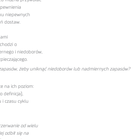
apewnienia
dku niepewnych
eń dostaw.
tami
chodzi o
rnego i niedoborów,
pieczającego.
 zapasów, żeby uniknąć niedoborów lub nadmiernych zapasów?
e na ich poziom:
 definicja),
 i czasu cyklu
zerwanie od wielu
j odbił się na