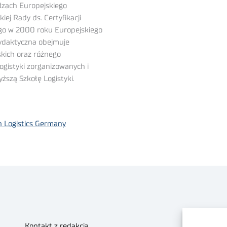
dzach Europejskiego
ej Rady ds. Certyfikacji
go w 2000 roku Europejskiego
dydaktyczna obejmuje
skich oraz różnego
ogistyki zorganizowanych i
ższą Szkołę Logistyki.
n Logistics Germany
Kontakt z redakcją