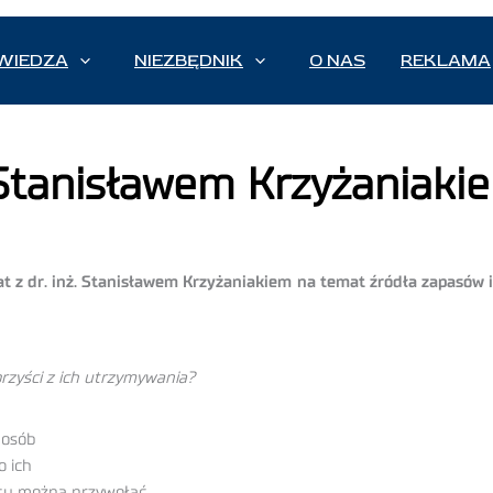
WIEDZA
NIEZBĘDNIK
O NAS
REKLAMA
. Stanisławem Krzyżaniaki
zat z dr. inż. Stanisławem Krzyżaniakiem na temat źródła zapasów
orzyści z ich utrzymywania?
posób
o ich
tu można przywołać