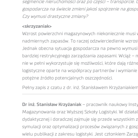
segmencie nieruchomości oraz po części – transporcie. C
gospodarcza na świecie zmieni jakoś spojrzenie na gos
Czy wymusi drastyczne zmiany?
<skrzyzaniak>
Wzrost powierzchni magazynowych niekoniecznie musi w
nadmiernych zapasów. To raczej odzwierciedlenie wzro
Jednak obecna sytuacja gospodarcza na pewno wymusi 
bardziej restrykcyjnego zarządzania zapasami. Wciąż –
nie w pełni wykorzystuje się możliwości, które dają różn
logistyczne oparte na współpracy partnerów i wymianie 
potężne źródło potencjalnych oszczędności.
Pełny zapis z czatu z dr. inż. Stanisławem Krzyżaniakie
Dr inż. Stanisław Krzyżaniak
– pracownik naukowy Instyt
Magazynowania oraz Wyższej Szkoły Logistyki. W działal
dydaktycznej i doradczej zajmuje się przede wszystkim
symulacji oraz optymalizacji procesów związanych z go
wielu publikacji z zakresu logistyki. Jest członkiem Zar