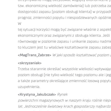
tzw. ekonomiczną wielkość zamówienia) lub potrzeba z
dostępności zapasu (poziom obsługi klienta) w przypa
prognoz, zmienności popytu i niespodziewanych opóźni
W
tej sytuacji korzyści mogą być związane właśnie z aspek
ekonomicznymi oraz związanymi z obsługa klienta. Jeśli 
równowagę w poziomie zapasu i unikanie zapasu nadmie
to kluczem jest tu właściwe kształtowanie zapasu zabez
<MagTrans_Zabrze>
W jaki sposób kształtować poziom
<skrzyzaniak>
Trzeba starannie określać wszystkie wielkości wpływając
poziom obsługi (nie tylko wielkość tego poziomu ale i jego
a także parametry określające zmienność losową popytu
uzupełnienia.
<Krystyna_Jakubczak>
Rynek
powierzchni magazynowych w naszym kraju rośnie niepr
lat. Jednocześnie światowy krach gospodarczy najbardzie