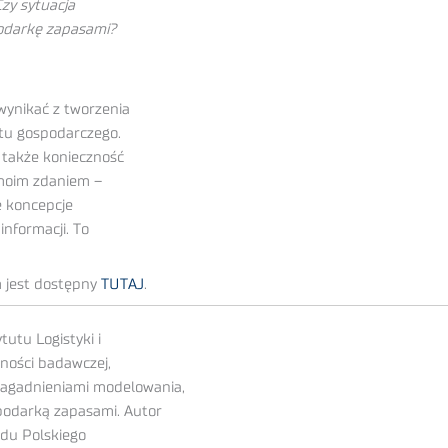
zy sytuacja
podarkę zapasami?
ynikać z tworzenia
stu gospodarczego.
także konieczność
 moim zdaniem –
e koncepcje
informacji. To
m jest dostępny
TUTAJ
.
utu Logistyki i
ności badawczej,
 zagadnieniami modelowania,
spodarką zapasami. Autor
ządu Polskiego