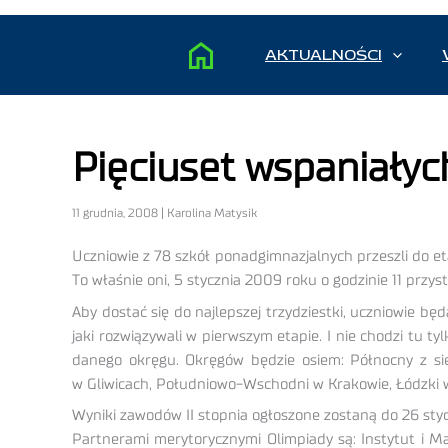
AKTUALNOŚCI
Pięciuset wspaniałyc
11 grudnia, 2008 | Karolina Matysik
Uczniowie z 78 szkół ponadgimnazjalnych przeszli do 
To właśnie oni, 5 stycznia 2009 roku o godzinie 11 przy
Aby dostać się do najlepszej trzydziestki, uczniowie będ
jaki rozwiązywali w pierwszym etapie. I nie chodzi tu t
danego okręgu. Okręgów będzie osiem: Północny z si
w Gliwicach, Południowo-Wschodni w Krakowie, Łódzki 
Wyniki zawodów II stopnia ogłoszone zostaną do 26 sty
Partnerami merytorycznymi Olimpiady są: Instytut i M