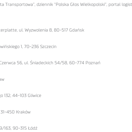
a Transportowa”, dziennik "Polska Głos Wielkopolski”, portal logis
erplatte, ul. Wyzwolenia 8, 80-517 Gdańsk
Sowińskiego 1, 70-236 Szczecin
Czerwca 56, ul. Śniadeckich 54/58, 60-774 Poznań
ław
o 132, 44-103 Gliwice
3, 31-450 Kraków
59/163, 90-315 Łódź