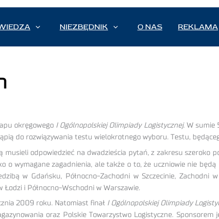
WIEDZA
NIEZBĘDNIK
O NAS
REKLAMA
h
etapu okręgowego
I Ogólnopolskiej Olimpiady Logistycznej
. W sumie 
stąpią do rozwiązywania testu wielokrotnego wyboru. Testu, będąceg
ą musieli odpowiedzieć na dwadzieścia pytań, z zakresu szeroko poj
ylko o wymagane zagadnienia, ale także o to, że uczniowie nie będą
edzibą w Gdańsku, Północno-Zachodni w Szczecinie, Zachodni w
w Łodzi i Północno-Wschodni w Warszawie.
cznia 2009 roku. Natomiast finał
I Ogólnopolskiej Olimpiady Logisty
agazynowania oraz Polskie Towarzystwo Logistyczne. Sponsorem je