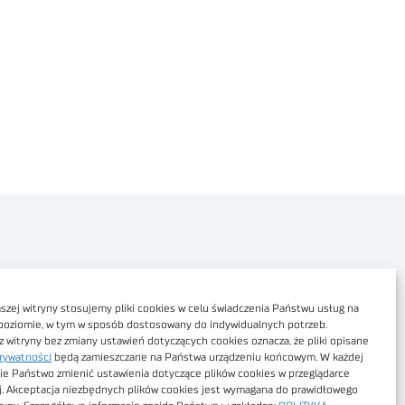
Polityka prywatności
Dostępność cyfrowa
zej witryny stosujemy pliki cookies w celu świadczenia Państwu usług na
poziomie, w tym w sposób dostosowany do indywidualnych potrzeb.
Regulamin Portalu
z witryny bez zmiany ustawień dotyczących cookies oznacza, że pliki opisane
rywatności
będą zamieszczane na Państwa urządzeniu końcowym. W każdej
Regulamin sklepu
ie Państwo zmienić ustawienia dotyczące plików cookies w przeglądarce
j. Akceptacja niezbędnych plików cookies jest wymagana do prawidłowego