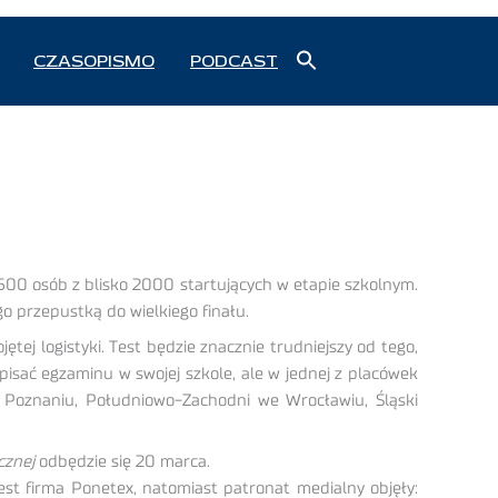
Search
CZASOPISMO
PODCAST
for:
Search Button
500 osób z blisko 2000 startujących w etapie szkolnym.
o przepustką do wielkiego finału.
ętej logistyki. Test będzie znacznie trudniejszy od tego,
 pisać egzaminu w swojej szkole, ale w jednej z placówek
 Poznaniu, Południowo-Zachodni we Wrocławiu, Śląski
cznej
odbędzie się 20 marca.
st firma Ponetex, natomiast patronat medialny objęły: