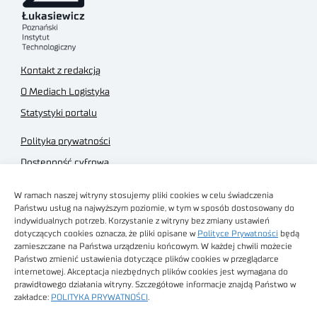
Kontakt z redakcją
O Mediach Logistyka
Statystyki portalu
Polityka prywatności
Dostępność cyfrowa
Regulamin Portalu
W ramach naszej witryny stosujemy pliki cookies w celu świadczenia
Regulamin sklepu
Państwu usług na najwyższym poziomie, w tym w sposób dostosowany do
indywidualnych potrzeb. Korzystanie z witryny bez zmiany ustawień
dotyczących cookies oznacza, że pliki opisane w
Polityce Prywatności
będą
zamieszczane na Państwa urządzeniu końcowym. W każdej chwili możecie
Państwo zmienić ustawienia dotyczące plików cookies w przeglądarce
internetowej. Akceptacja niezbędnych plików cookies jest wymagana do
Obrazy stockowe
prawidłowego działania witryny. Szczegółowe informacje znajdą Państwo w
autorstwa
zakładce:
POLITYKA PRYWATNOŚCI
.