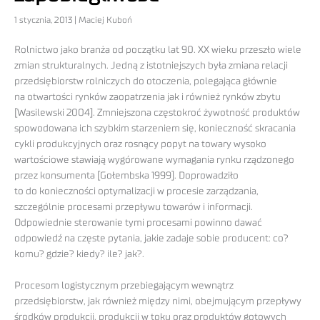
1 stycznia, 2013 | Maciej Kuboń
Rolnictwo jako branża od początku lat 90. XX wieku przeszło wiele
zmian strukturalnych. Jedną z istotniejszych była zmiana relacji
przedsiębiorstw rolniczych do otoczenia, polegająca głównie
na otwartości rynków zaopatrzenia jak i również rynków zbytu
[Wasilewski 2004]. Zmniejszona częstokroć żywotność produktów
spowodowana ich szybkim starzeniem się, konieczność skracania
cykli produkcyjnych oraz rosnący popyt na towary wysoko
wartościowe stawiają wygórowane wymagania rynku rządzonego
przez konsumenta [Gołembska 1999]. Doprowadziło
to do konieczności optymalizacji w procesie zarządzania,
szczególnie procesami przepływu towarów i informacji.
Odpowiednie sterowanie tymi procesami powinno dawać
odpowiedź na częste pytania, jakie zadaje sobie producent: co?
komu? gdzie? kiedy? ile? jak?.
Procesom logistycznym przebiegającym wewnątrz
przedsiębiorstw, jak również między nimi, obejmującym przepływy
środków produkcji, produkcji w toku oraz produktów gotowych