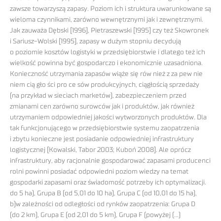
zawsze towarzyszą zapasy. Poziom ich i struktura uwarunkowane są
wieloma czynnikami, zarówno wewnętrznymi jak i zewnętrznymi.
Jak zauważa Dębski [1996], Pietraszewski [1995] czy też Skowronek
i Sariusz-Wolski [1995], zapasy w dużym stopniu decydują
o poziomie kosztów logistyki w przedsiębiorstwie i dlatego też ich
wielkość powinna być gospodarczo i ekonomicznie uzasadniona.
Konieczność utrzymania zapasów wiąże się rów nież z za pew nie
niem cią gło ści pro ce sów produkcyjnych, ciągłością sprzedaży
(na przykład w sieciach marketów), zabezpieczeniem przed
zmianami cen zarówno surowców jak i produktów, jak również
utrzymaniem odpowiedniej jakości wytworzonych produktów. Dla
tak funkcjonującego w przedsiębiorstwie systemu zaopatrzenia
i zbytu konieczne jest posiadanie odpowiedniej infrastruktury
logistycznej [Kowalski, Tabor 2003; Kuboń 2008]. Ale oprócz
infrastruktury, aby racjonalnie gospodarować zapasami producenci
rolni powinni posiadać odpowiedni poziom wiedzy na temat
gospodarki zapasami oraz świadomość potrzeby ich optymalizacji.
do 5 ha), Grupa B (od 5,01 do 10 ha), Grupa C (od 10,01 do 15 ha),
b)w zależności od odległości od rynków zaopatrzenia: Grupa D
(do 2 km), Grupa E (od 2,01 do 5 km), Grupa F (powyżej (…)