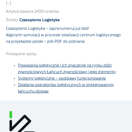
(…)
Artykuł zawiera 24301 znaków.
Źródło:
Czasopismo Logistyka
Czasopismo Logistyka – zaprenumeruj już dziś!
Algorytm symulacji w procesie lokalizacji centrum logistycznego
na przykładzie polski – plik PDF do pobrania
Powiązane wpisy:
Powiązania logistyczne i ich znaczenie na rynku dóbr
żywnościowych Łańcuch żywnościowy i jego elementy
Systemy logistyczne – podstawy funkcjonowania
Działania operatorów logistycznych w zintegrowanym
łańcuchu dostaw