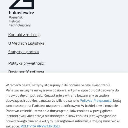
Kontakt z redakcją
O Mediach Logistyka
Statystyki portalu
Polityka prywatności
Dostępność cyfrowa
Regulamin Portalu
W ramach naszej witryny stosujemy pliki cookies w celu świadczenia
Regulamin sklepu
Państwu usług na najwyższym poziomie, w tym w sposób dostosowany do
indywidualnych potrzeb. Korzystanie z witryny bez zmiany ustawień
dotyczących cookies oznacza, że pliki opisane w
Polityce Prywatności
będą
zamieszczane na Państwa urządzeniu końcowym. W każdej chwili możecie
Państwo zmienić ustawienia dotyczące plików cookies w przeglądarce
internetowej. Akceptacja niezbędnych plików cookies jest wymagana do
Obrazy stockowe
prawidłowego działania witryny. Szczegółowe informacje znajdą Państwo w
autorstwa
zakładce:
POLITYKA PRYWATNOŚCI
.