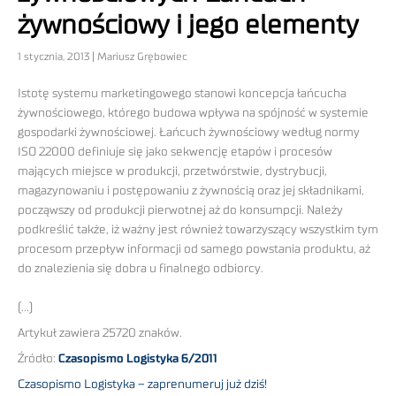
żywnościowy i jego elementy
1 stycznia, 2013 | Mariusz Grębowiec
Istotę systemu marketingowego stanowi koncepcja łańcucha
żywnościowego, którego budowa wpływa na spójność w systemie
gospodarki żywnościowej. Łańcuch żywnościowy według normy
ISO 22000 definiuje się jako sekwencję etapów i procesów
mających miejsce w produkcji, przetwórstwie, dystrybucji,
magazynowaniu i postępowaniu z żywnością oraz jej składnikami,
począwszy od produkcji pierwotnej aż do konsumpcji. Należy
podkreślić także, iż ważny jest również towarzyszący wszystkim tym
procesom przepływ informacji od samego powstania produktu, aż
do znalezienia się dobra u finalnego odbiorcy.
(…)
Artykuł zawiera 25720 znaków.
Źródło:
Czasopismo Logistyka 6/2011
Czasopismo Logistyka – zaprenumeruj już dziś!