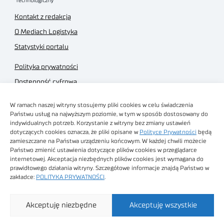
Kontakt z redakcją
O Mediach Logistyka
Statystyki portalu
Polityka prywatności
Dostępność cyfrowa
Regulamin Portalu
W ramach naszej witryny stosujemy pliki cookies w celu świadczenia
Regulamin sklepu
Państwu usług na najwyższym poziomie, w tym w sposób dostosowany do
indywidualnych potrzeb. Korzystanie z witryny bez zmiany ustawień
dotyczących cookies oznacza, że pliki opisane w
Polityce Prywatności
będą
zamieszczane na Państwa urządzeniu końcowym. W każdej chwili możecie
Państwo zmienić ustawienia dotyczące plików cookies w przeglądarce
internetowej. Akceptacja niezbędnych plików cookies jest wymagana do
Obrazy stockowe
prawidłowego działania witryny. Szczegółowe informacje znajdą Państwo w
autorstwa
zakładce:
POLITYKA PRYWATNOŚCI
.
Sieć Badawcza Łukasiewicz - Poznański Instytut
Akceptuję niezbędne
Akceptuję wszystkie
Technologiczny