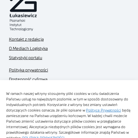
Kontakt z redakcją
O Mediach Logistyka
Statystyki portalu
Polityka prywatności
Dostępność cyfrowa
Regulamin Portalu
W ramach naszej witryny stosujemy pliki cookies w celu świadczenia
Regulamin sklepu
Państwu usług na najwyższym poziomie, w tym w sposób dostosowany do
indywidualnych potrzeb. Korzystanie z witryny bez zmiany ustawień
dotyczących cookies oznacza, że pliki opisane w
Polityce Prywatności
będą
zamieszczane na Państwa urządzeniu końcowym. W każdej chwili możecie
Państwo zmienić ustawienia dotyczące plików cookies w przeglądarce
internetowej. Akceptacja niezbędnych plików cookies jest wymagana do
Obrazy stockowe
prawidłowego działania witryny. Szczegółowe informacje znajdą Państwo w
autorstwa