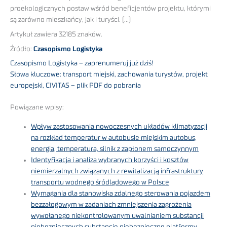
proekologicznych postaw wśród beneficjentów projektu, którymi
są zarówno mieszkańcy, jak i turyści. (…)
Artykuł zawiera 32185 znaków.
Źródło:
Czasopismo Logistyka
Czasopismo Logistyka – zaprenumeruj już dziś!
Słowa kluczowe: transport miejski, zachowania turystów, projekt
europejski, CIVITAS – plik PDF do pobrania
Powiązane wpisy:
Wpływ zastosowania nowoczesnych układów klimatyzacji
na rozkład temperatur w autobusie miejskim autobus,
energia, temperatura, silnik z zapłonem samoczynnym
Identyfikacja i analiza wybranych korzyści i kosztów
niemierzalnych związanych z rewitalizacją infrastruktury
transportu wodnego śródlądowego w Polsce
Wymagania dla stanowiska zdalnego sterowania pojazdem
bezzałogowym w zadaniach zmniejszenia zagrożenia
wywołanego niekontrolowanym uwalnianiem substancji