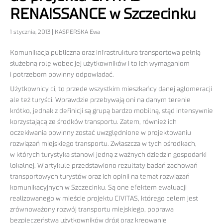
RENAISSANCE w Szczecinku
1 stycznia, 2013 | KASPERSKA Ewa
Komunikacja publiczna oraz infrastruktura transportowa pełnią
służebną rolę wobec jej użytkowników i to ich wymaganiom
i potrzebom powinny odpowiadać.
Użytkownicy ci, to przede wszystkim mieszkańcy danej aglomeracji
ale też turyści. Wprawdzie przebywają oni na danym terenie
krótko, jednak z definicji są grupą bardzo mobilną, stąd intensywnie
korzystającą ze środków transportu. Zatem, również ich
oczekiwania powinny zostać uwzględnione w projektowaniu
rozwiązań miejskiego transportu. Zwłaszcza w tych ośrodkach,
w których turystyka stanowi jedną z ważnych dziedzin gospodarki
lokalnej. W artykule przedstawiono rezultaty badań zachowań
transportowych turystów oraz ich opinii na temat rozwiązań
komunikacyjnych w Szczecinku. Są one efektem ewaluacji
realizowanego w mieście projektu CIVITAS, którego celem jest
zrównoważony rozwój transportu miejskiego, poprawa
bezpieczeństwa użytkowników dróg oraz kreowanie