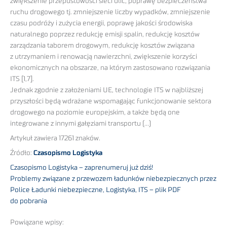
zwiększenie przepustowości sieci ulic, poprawę bezpieczeństwa
ruchu drogowego tj. zmniejszenie liczby wypadków, zmniejszenie
czasu podróży i zużycia energii, poprawę jakości środowiska
naturalnego poprzez redukcję emisji spalin, redukcję kosztów
zarządzania taborem drogowym, redukcję kosztów związana
z utrzymaniem i renowacją nawierzchni, zwiększenie korzyści
ekonomicznych na obszarze, na którym zastosowano rozwiązania
ITS [1,7].
Jednak zgodnie z założeniami UE, technologie ITS w najbliższej
przyszłości będą wdrażane wspomagając funkcjonowanie sektora
drogowego na poziomie europejskim, a także będą one
integrowane z innymi gałęziami transportu (…)
Artykuł zawiera 17261 znaków.
Źródło:
Czasopismo Logistyka
Czasopismo Logistyka – zaprenumeruj już dziś!
Problemy związane z przewozem ładunków niebezpiecznych przez
Police Ładunki niebezpieczne, Logistyka, ITS – plik PDF
do pobrania
Powiązane wpisy: