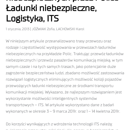
Ładunki niebezpieczne,
Logistyka, ITS
1 stycznia, 2013 | JÓŹWIAK Zofia, LACHOWSKI Karol
W niniejszym artykule przeanalizowano trasy przewozu oraz
rodzaje i częstotliwość występowania w przewozach ładunków
niebezpiecznych na przykładzie Polic. Traktując przewóz ładunków
niebezpiecznych i przewóz pasażerów komunikacją miejską, w tym
samym czasie i na tych samych trasach, jako potencjalnie duże
zagrożenie bezpieczeństwa ludzi, zbadano możliwość zastosowania
rozwiązań logistycznych eliminujących możliwość kolizji pojazdów
przewożących ładunki niebezpieczne ze środkami transportu
komunikacji miejskiej. Wykazano, że najlepszym rozwiązaniem jest
wykorzystanie możliwości inteligentnych systemów
transportowych – ITS. W artykule wykorzystano dane z badań
wykonanych w okresie 3 – 9 marca 2011r. oraz 1 – 14 kwietna 2011r.
Do korzyści wynikających z wdrożenia technologii ITS należą: