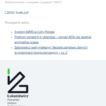
Artykuł pochodzi z czasopisma „Logistyka” 2002/5.
L2002-5s46.pdf
Powiązane wpisy:
System WMS w Coty Polska
Pogrom polskich e-sklepów – ponad 40% nie spełnia
wymogów prawa
Zabezpiecz swój magazyn: Bezpieczeństwo danych
w systemach komputerowych – cz. 2