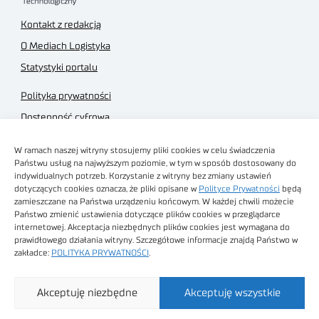
Kontakt z redakcją
O Mediach Logistyka
Statystyki portalu
Polityka prywatności
Dostępność cyfrowa
Regulamin Portalu
W ramach naszej witryny stosujemy pliki cookies w celu świadczenia
Regulamin sklepu
Państwu usług na najwyższym poziomie, w tym w sposób dostosowany do
indywidualnych potrzeb. Korzystanie z witryny bez zmiany ustawień
dotyczących cookies oznacza, że pliki opisane w
Polityce Prywatności
będą
zamieszczane na Państwa urządzeniu końcowym. W każdej chwili możecie
Państwo zmienić ustawienia dotyczące plików cookies w przeglądarce
internetowej. Akceptacja niezbędnych plików cookies jest wymagana do
Obrazy stockowe
prawidłowego działania witryny. Szczegółowe informacje znajdą Państwo w
autorstwa
zakładce:
POLITYKA PRYWATNOŚCI
.
Sieć Badawcza Łukasiewicz - Poznański Instytut
Akceptuję niezbędne
Akceptuję wszystkie
Technologiczny