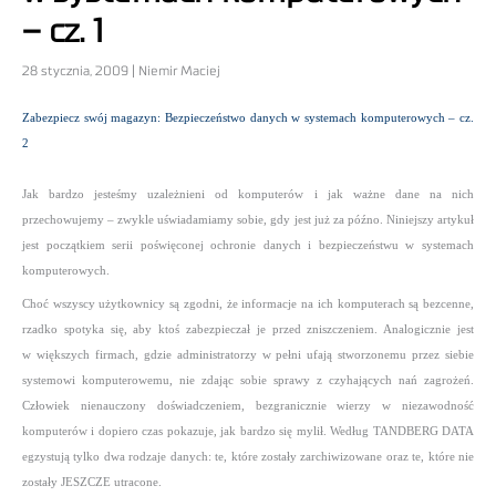
– cz. 1
28 stycznia, 2009 | Niemir Maciej
Zabezpiecz swój magazyn: Bezpieczeństwo danych w systemach komputerowych – cz.
2
Jak bardzo jesteśmy uzależnieni od komputerów i jak ważne dane na nich
przechowujemy – zwykle uświadamiamy sobie, gdy jest już za późno. Niniejszy artykuł
jest początkiem serii poświęconej ochronie danych i bezpieczeństwu w systemach
komputerowych.
Choć wszyscy użytkownicy są zgodni, że informacje na ich komputerach są bezcenne,
rzadko spotyka się, aby ktoś zabezpieczał je przed zniszczeniem. Analogicznie jest
w większych firmach, gdzie administratorzy w pełni ufają stworzonemu przez siebie
systemowi komputerowemu, nie zdając sobie sprawy z czyhających nań zagrożeń.
Człowiek nienauczony doświadczeniem, bezgranicznie wierzy w niezawodność
komputerów i dopiero czas pokazuje, jak bardzo się mylił. Według TANDBERG DATA
egzystują tylko dwa rodzaje danych: te, które zostały zarchiwizowane oraz te, które nie
zostały JESZCZE utracone.