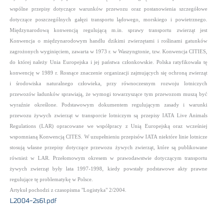
wspólne przepisy dotyczące warunków przewozu oraz postanowienia szczegółowe
dotyczące poszczególnych gałęzi transportu lądowego, morskiego i powietrznego.
Międzynarodową konwencją regulującą m.in. sprawy transportu zwierząt jest
Konwencja o międzynarodowym handlu dzikimi zwierzętami i roślinami gatunków
zagrożonych wyginięciem, zawarta w 1973 r. w Waszyngtonie, tzw. Konwencja CITIES,
do której należy Unia Europejska i jej państwa członkowskie. Polska ratyfikowała tę
konwencję w 1989 r.
Rosnące znaczenie organizacji zajmujących się ochroną zwierząt
i środowiska naturalnego człowieka, przy równoczesnym rozwoju lotniczych
przewozów ładunków sprawiają, że wymogi towarzyszące tym przewozom muszą być
wyraźnie określone. Podstawowym dokumentem regulującym zasady i warunki
przewozu żywych zwierząt w transporcie lotniczym są przepisy IATA Live Animals
Regulations (LAR) opracowane we współpracy z Unią Europejską oraz wcześniej
wspomnianą Konwencją CITES. W uzupełnieniu przepisów IATA niektóre linie lotnicze
stosują własne przepisy dotyczące przewozu żywych zwierząt, które są publikowane
również w LAR. Przełomowym okresem w prawodawstwie dotyczącym transportu
żywych zwierząt były lata 1997-1998, kiedy powstały podstawowe akty prawne
regulujące tę problematykę w Polsce.
Artykuł pochodzi z czasopisma "Logistyka" 2/2004.
L2004-2s61.pdf