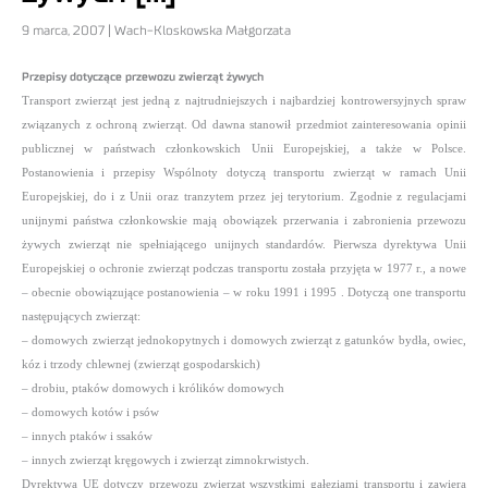
9 marca, 2007 | Wach-Kloskowska Małgorzata
Przepisy dotyczące przewozu zwierząt żywych
Transport zwierząt jest jedną z najtrudniejszych i najbardziej kontrowersyjnych spraw
związanych z ochroną zwierząt. Od dawna stanowił przedmiot zainteresowania opinii
publicznej w państwach członkowskich Unii Europejskiej, a także w Polsce.
Postanowienia i przepisy Wspólnoty dotyczą transportu zwierząt w ramach Unii
Europejskiej, do i z Unii oraz tranzytem przez jej terytorium. Zgodnie z regulacjami
unijnymi państwa członkowskie mają obowiązek przerwania i zabronienia przewozu
żywych zwierząt nie spełniającego unijnych standardów. Pierwsza dyrektywa Unii
Europejskiej o ochronie zwierząt podczas transportu została przyjęta w 1977 r., a nowe
– obecnie obowiązujące postanowienia – w roku 1991 i 1995 . Dotyczą one transportu
następujących zwierząt:
– domowych zwierząt jednokopytnych i domowych zwierząt z gatunków bydła, owiec,
kóz i trzody chlewnej (zwierząt gospodarskich)
– drobiu, ptaków domowych i królików domowych
– domowych kotów i psów
– innych ptaków i ssaków
– innych zwierząt kręgowych i zwierząt zimnokrwistych.
Dyrektywa UE dotyczy przewozu zwierząt wszystkimi gałęziami transportu i zawiera