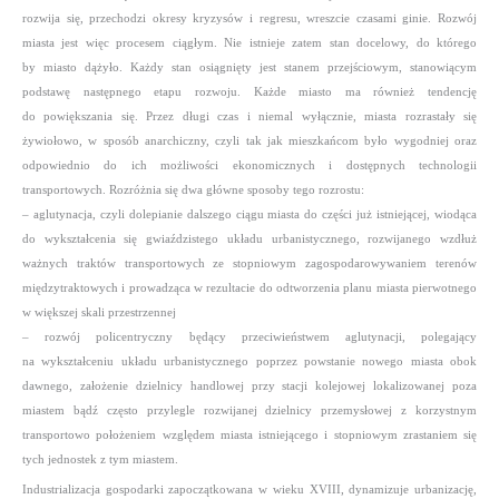
rozwija się, przechodzi okresy kryzysów i regresu, wreszcie czasami ginie. Rozwój
miasta jest więc procesem ciągłym. Nie istnieje zatem stan docelowy, do którego
by miasto dążyło. Każ­dy stan osiągnięty jest stanem przejściowym, stanowiącym
podstawę następnego etapu rozwoju.
Każde miasto ma również tendencję
do powiększania się. Przez długi czas i niemal wyłącznie, miasta rozrastały się
żywiołowo, w sposób anarchiczny, czyli tak jak mieszkańcom było wygodniej oraz
odpowiednio do ich możliwości ekonomicznych i dostępnych technologii
transportowych. Rozróżnia się dwa główne sposoby tego rozrostu:
– aglutynacja, czyli dolepianie dalszego ciągu miasta do części już istniejącej, wiodąca
do wykształcenia się gwiaździstego układu urbanistycznego, rozwijanego wzdłuż
ważnych traktów transportowych ze stopniowym zagospodarowywaniem terenów
międzytraktowych i prowadząca w rezultacie do odtworzenia planu miasta pierwotnego
w większej skali przestrzennej
– rozwój policentryczny będący przeciwieństwem aglutynacji, polegający
na wykształceniu układu urbanistycznego poprzez powstanie nowego miasta obok
dawnego, założenie dzielnicy handlowej przy stacji kolejowej lokalizowanej poza
miastem bądź często przylegle rozwijanej dzielnicy przemysłowej z korzystnym
transportowo położeniem względem miasta istniejącego i stopniowym zrastaniem się
tych jednostek z tym miastem.
Industrializacja gospodarki zapoczątkowana w wieku XVIII, dynamizuje urbanizację,