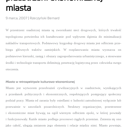
miasta
9 marca, 2007 | Rzeczyński Bernard
W przestrzeni osadniczej miasta są zwornikami sieci drogowych, których trwałość
topologiczna potwierdza ich kształtowanie pod wpływem dążenia do minimalizacji
nakładów transportowych. Podstawowy kręgosłup drogowy miasta jest odbiciem prze­
biegu głównych traktów zamiejskich. W rozplanowaniu miasta wyznacza on
podstawowe kierunki, zasięg i obszary zagospodarowania urbanistycznego, a stosowane
środki i technologie transportu delimitują penetrację logistyczną przez człowieka swego
otoczenia.
Miasto w retrospektywie kulturowo-ekonomicznej
Miasto jest wytworem przeobrażeń cywilizacyjnych w osadnictwie, wynikających
z przesłanek politycznych i ekonomicznych, respek­tujących postępujący społeczny
podział pracy. Miasta od zarania były osiedlami o ludności zatrudnionej wyłącznie lub
przeważnie w zawo­dach pozarolniczych. Struktury organizacyjne, prze­strzenne
i ekono­miczne miast bywają na ogół wiernym odbiciem epoki, w której po­wstały
i funkcjonowały.
Każde miasto podlega procesowi ciągłych przemian. Zmienia się ono
jako całość, ulegają zmianom jego elementy i relacje między nimi. Miasto powstaje,