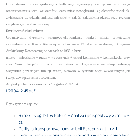
która stanowi proces społeczny i kulturowy, wyrażający się ogólnie w rozwoju
osadnictwa miejskiego, we wzroście liczby miast, powiększaniu się obszarów miejskich,
zwiększaniu się udziału ludności miejskiej w całości za­ludnienia określonego re­gionu
i w płaszczyźnie ekonomicznej.
Dyrektywa funkcji miasta
Urbanistyczna dyrektywa kulturowo-ekonomicznej funkcji miasta, syntetycznie
sformułowana w Karcie Ateń­skiej – dokumencie IV Międzynarodowego Kongresu
Architektury Nowoczesnej w Atenach w 1933 r. brzmi:
miasto = mieszkanie + praca + wypoczynek + usługi komunalne + komunikacja, przy
czym ‘komunikacja’ rozumiana infrastrukturalnie i logistycznie warunkuje realizację
wszystkich pozostałych funkcji miasta, zarówno w systemie więzi wewnętrznych jak
i więzi zewnętrznych z otoczeniem.
Artykuł pochodzi z czasopisma "Logistyka" 2/2004.
L2004-2s13.pdf
Powiązane wpisy:
Rynek usług TSL w Polsce – Analiza i perspektywy wzrostu –
cz. 1
Polityka transportowa państw Unii Europejskiej – cz. 1
Logistyczne wskaźniki oceny transportu w przedsiębiorstwie