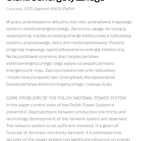
1 stycznia, 2013 | Zygmunt MACIEJEWSKI
W pracy przedstawiono aktualny stan sieci przesyłowej krajowego
systemu elektroenergetycznego. Zwrócono uwagę na rosnącą
dysproporcję między produkcją energii elektrycznej a rozbudową
systemu przesyłowego, który jest niedoinwestowany. Podano
prognozę krajowego zapotrzebowania na energię elektryczną,
Na tej podstawie oceniono stan bezpieczeństwa
elektroenergetycznego i jego wpływ na bezpieczeństwo
energetyczne kraju. Zaproponowano kierunki rozbudowy
i modernizacji krajowej sieci przesyłowej dla zapewnienia
bezpieczeństwa elektroenergetycznego i rozwoju kraju.
SOME PROBLEMS OF THE POLISH NATIONAL POWER SYSTEM
In the paper current state of the Polish Power System is
presented. Disproportions between production electricity and
technology development of the network system are observed.
The network system is not sufficient invested. It is given of
forecast of domestic electricity demand. It is estimated that
security of the power system has significant influence on energy