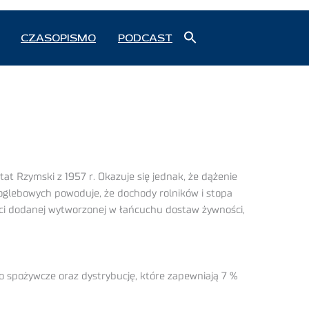
Search
CZASOPISMO
PODCAST
for:
Search Button
t Rzymski z 1957 r. Okazuje się jednak, że dążenie
znoglebowych powoduje, że dochody rolników i stopa
ści dodanej wytworzonej w łańcuchu dostaw żywności,
wo spożywcze oraz dystrybucję, które zapewniają 7 %