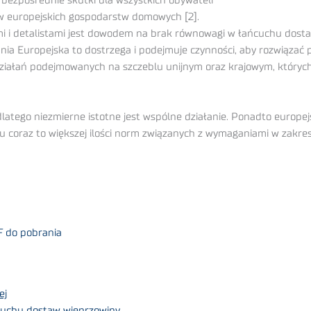
ezpośrednie skutki dla wszystkich obywateli
w europejskich gospodarstw domowych [2].
i i detalistami jest dowodem na brak równowagi w łańcuchu dostaw
nia Europejska to dostrzega i podejmuje czynności, aby rozwiązać
ziałań podejmowanych na szczeblu unijnym oraz krajowym, których
 dlatego niezmierne istotne jest wspólne działanie. Ponadto europe
u coraz to większej ilości norm związanych z wymaganiami w zakres
F do pobrania
ej
cuchu dostaw wieprzowiny