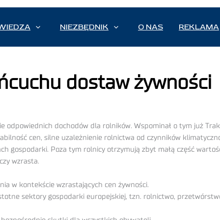
WIEDZA
NIEZBĘDNIK
O NAS
REKLAMA
ańcuchu dostaw żywności
ie odpowiednich dochodów dla rolników. Wspominał o tym już Trakta
tabilność cen, silne uzależnienie rolnictwa od czynników klimatyc
rach gospodarki. Poza tym rolnicy otrzymują zbyt małą część warto
czy wzrasta.
ia w kontekście wzrastających cen żywności.
stotne sektory gospodarki europejskiej, tzn. rolnictwo, przetwórst