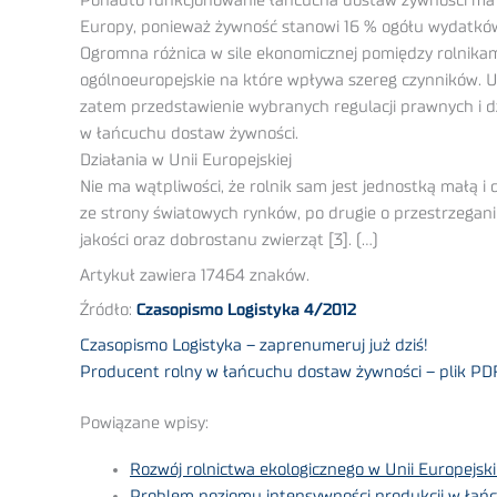
Ponadto funkcjonowanie łańcucha dostaw żywności ma b
Europy, ponieważ żywność stanowi 16 % ogółu wydatkó
Ogromna różnica w sile ekonomicznej pomiędzy rolnikam
ogólnoeuropejskie na które wpływa szereg czynników. U
zatem przedstawienie wybranych regulacji prawnych i d
w łańcuchu dostaw żywności.
Działania w Unii Europejskiej
Nie ma wątpliwości, że rolnik sam jest jednostką małą i
ze strony światowych rynków, po drugie o przestrzegani
jakości oraz dobrostanu zwierząt [3]. (…)
Artykuł zawiera 17464 znaków.
Źródło:
Czasopismo Logistyka 4/2012
Czasopismo Logistyka – zaprenumeruj już dziś!
Producent rolny w łańcuchu dostaw żywności – plik PD
Powiązane wpisy:
Rozwój rolnictwa ekologicznego w Unii Europejski
Problem poziomu intensywności produkcji w łań